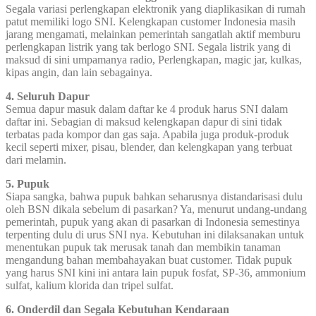
Segala variasi perlengkapan elektronik yang diaplikasikan di rumah
patut memiliki logo SNI. Kelengkapan customer Indonesia masih
jarang mengamati, melainkan pemerintah sangatlah aktif memburu
perlengkapan listrik yang tak berlogo SNI. Segala listrik yang di
maksud di sini umpamanya radio, Perlengkapan, magic jar, kulkas,
kipas angin, dan lain sebagainya.
4. Seluruh Dapur
Semua dapur masuk dalam daftar ke 4 produk harus SNI dalam
daftar ini. Sebagian di maksud kelengkapan dapur di sini tidak
terbatas pada kompor dan gas saja. Apabila juga produk-produk
kecil seperti mixer, pisau, blender, dan kelengkapan yang terbuat
dari melamin.
5. Pupuk
Siapa sangka, bahwa pupuk bahkan seharusnya distandarisasi dulu
oleh BSN dikala sebelum di pasarkan? Ya, menurut undang-undang
pemerintah, pupuk yang akan di pasarkan di Indonesia semestinya
terpenting dulu di urus SNI nya. Kebutuhan ini dilaksanakan untuk
menentukan pupuk tak merusak tanah dan membikin tanaman
mengandung bahan membahayakan buat customer. Tidak pupuk
yang harus SNI kini ini antara lain pupuk fosfat, SP-36, ammonium
sulfat, kalium klorida dan tripel sulfat.
6. Onderdil dan Segala Kebutuhan Kendaraan