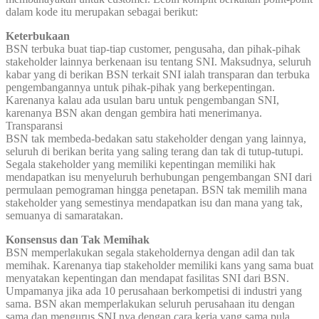
dalam kode itu merupakan sebagai berikut:
Keterbukaan
BSN terbuka buat tiap-tiap customer, pengusaha, dan pihak-pihak
stakeholder lainnya berkenaan isu tentang SNI. Maksudnya, seluruh
kabar yang di berikan BSN terkait SNI ialah transparan dan terbuka
pengembangannya untuk pihak-pihak yang berkepentingan.
Karenanya kalau ada usulan baru untuk pengembangan SNI,
karenanya BSN akan dengan gembira hati menerimanya.
Transparansi
BSN tak membeda-bedakan satu stakeholder dengan yang lainnya,
seluruh di berikan berita yang saling terang dan tak di tutup-tutupi.
Segala stakeholder yang memiliki kepentingan memiliki hak
mendapatkan isu menyeluruh berhubungan pengembangan SNI dari
permulaan pemograman hingga penetapan. BSN tak memilih mana
stakeholder yang semestinya mendapatkan isu dan mana yang tak,
semuanya di samaratakan.
Konsensus dan Tak Memihak
BSN memperlakukan segala stakeholdernya dengan adil dan tak
memihak. Karenanya tiap stakeholder memiliki kans yang sama buat
menyatakan kepentingan dan mendapat fasilitas SNI dari BSN.
Umpamanya jika ada 10 perusahaan berkompetisi di industri yang
sama. BSN akan memperlakukan seluruh perusahaan itu dengan
sama dan mengurus SNI nya dengan cara kerja yang sama pula.