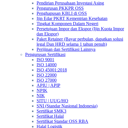
Pendirian Perusahaan Investasi Asing
Pengurusan PKKPR OSS
Penghapusan KBLI di OSS
Ijin Edar PKRT Kementrian Kesehatan
Tingkat Komponen Dalam Negeri
Persetujuan Impor dan Ekspor (Ijin Kuota Impor
dan Ekspor)
Paket Retainer (Bayar perbulan, dapatkan solusi
legal Dan HRD selama 1 tahun penuh)
Perijinan dan Sertifikasi Lainnya
Pengurusan Sertifikasi
ISO 9001
ISO 14000
ISO 45001:2018
ISO 22000
ISO 27000
APIU | APIP
NPIK
NIK
SITU | UUG/HO
SNI (Standar Nasional Indonesia)
Sertifikat SMK3
Sertifikat Halal
Sertifikat Standar OSS RBA
Halal Logistik