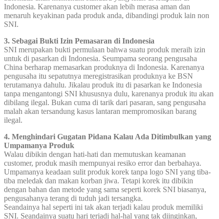
Indonesia. Karenanya customer akan lebih merasa aman dan
menaruh keyakinan pada produk anda, dibandingi produk lain non
SNI.
3. Sebagai Bukti Izin Pemasaran di Indonesia
SNI merupakan bukti permulaan bahwa suatu produk meraih izin
untuk di pasarkan di Indonesia. Seumpama seorang pengusaha
China berharap memasarkan produknya di Indonesia. Karenanya
pengusaha itu sepatutnya meregistrasikan produknya ke BSN
terutamanya dahulu. Jikalau produk itu di pasarkan ke Indonesia
tanpa mengantongi SNI khususnya dulu, karenanya produk itu akan
dibilang ilegal. Bukan cuma di tarik dari pasaran, sang pengusaha
malah akan tersandung kasus lantaran mempromosikan barang
ilegal.
4. Menghindari Gugatan Pidana Kalau Ada Ditimbulkan yang
Umpamanya Produk
Walau dibikin dengan hati-hati dan memutuskan keamanan
customer, produk masih mempunyai resiko error dan berbahaya.
Umpamanya keadaan sulit produk korek tanpa logo SNI yang tiba-
tiba meledak dan makan korban jiwa. Tetapi korek itu dibikin
dengan bahan dan metode yang sama seperti korek SNI biasanya,
pengusahanya terang di tuduh jadi tersangka.
Seandainya hal seperti ini tak akan terjadi kalau produk memiliki
SNI. Seandainya suatu hari terjadi hal-hal yang tak diinginkan,