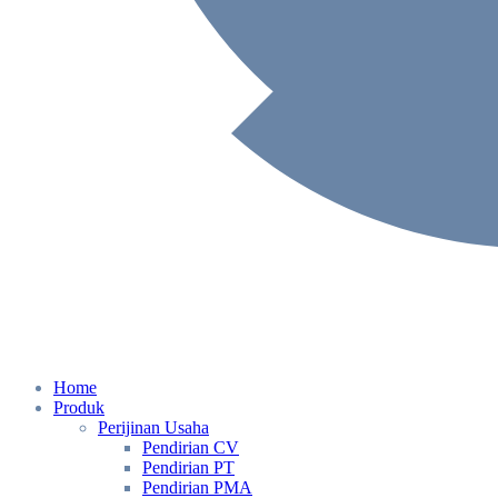
Home
Produk
Perijinan Usaha
Pendirian CV
Pendirian PT
Pendirian PMA