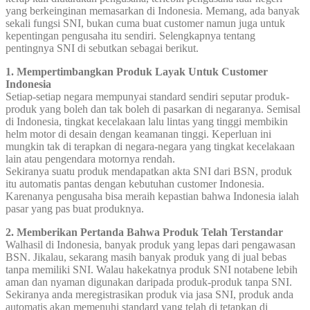
yang berkeinginan memasarkan di Indonesia. Memang, ada banyak
sekali fungsi SNI, bukan cuma buat customer namun juga untuk
kepentingan pengusaha itu sendiri. Selengkapnya tentang
pentingnya SNI di sebutkan sebagai berikut.
1. Mempertimbangkan Produk Layak Untuk Customer
Indonesia
Setiap-setiap negara mempunyai standard sendiri seputar produk-
produk yang boleh dan tak boleh di pasarkan di negaranya. Semisal
di Indonesia, tingkat kecelakaan lalu lintas yang tinggi membikin
helm motor di desain dengan keamanan tinggi. Keperluan ini
mungkin tak di terapkan di negara-negara yang tingkat kecelakaan
lain atau pengendara motornya rendah.
Sekiranya suatu produk mendapatkan akta SNI dari BSN, produk
itu automatis pantas dengan kebutuhan customer Indonesia.
Karenanya pengusaha bisa meraih kepastian bahwa Indonesia ialah
pasar yang pas buat produknya.
2. Memberikan Pertanda Bahwa Produk Telah Terstandar
Walhasil di Indonesia, banyak produk yang lepas dari pengawasan
BSN. Jikalau, sekarang masih banyak produk yang di jual bebas
tanpa memiliki SNI. Walau hakekatnya produk SNI notabene lebih
aman dan nyaman digunakan daripada produk-produk tanpa SNI.
Sekiranya anda meregistrasikan produk via jasa SNI, produk anda
automatis akan memenuhi standard yang telah di tetapkan di