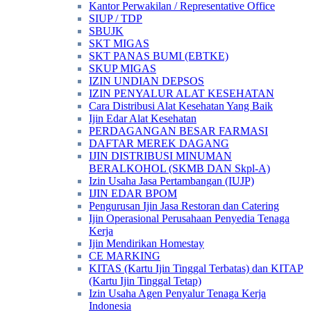
Kantor Perwakilan / Representative Office
SIUP / TDP
SBUJK
SKT MIGAS
SKT PANAS BUMI (EBTKE)
SKUP MIGAS
IZIN UNDIAN DEPSOS
IZIN PENYALUR ALAT KESEHATAN
Cara Distribusi Alat Kesehatan Yang Baik
Ijin Edar Alat Kesehatan
PERDAGANGAN BESAR FARMASI
DAFTAR MEREK DAGANG
IJIN DISTRIBUSI MINUMAN
BERALKOHOL (SKMB DAN Skpl-A)
Izin Usaha Jasa Pertambangan (IUJP)
IJIN EDAR BPOM
Pengurusan Ijin Jasa Restoran dan Catering
Ijin Operasional Perusahaan Penyedia Tenaga
Kerja
Ijin Mendirikan Homestay
CE MARKING
KITAS (Kartu Ijin Tinggal Terbatas) dan KITAP
(Kartu Ijin Tinggal Tetap)
Izin Usaha Agen Penyalur Tenaga Kerja
Indonesia