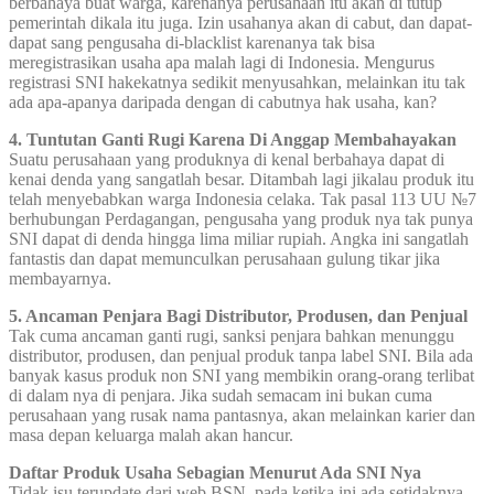
berbahaya buat warga, karenanya perusahaan itu akan di tutup
pemerintah dikala itu juga. Izin usahanya akan di cabut, dan dapat-
dapat sang pengusaha di-blacklist karenanya tak bisa
meregistrasikan usaha apa malah lagi di Indonesia. Mengurus
registrasi SNI hakekatnya sedikit menyusahkan, melainkan itu tak
ada apa-apanya daripada dengan di cabutnya hak usaha, kan?
4. Tuntutan Ganti Rugi Karena Di Anggap Membahayakan
Suatu perusahaan yang produknya di kenal berbahaya dapat di
kenai denda yang sangatlah besar. Ditambah lagi jikalau produk itu
telah menyebabkan warga Indonesia celaka. Tak pasal 113 UU №7
berhubungan Perdagangan, pengusaha yang produk nya tak punya
SNI dapat di denda hingga lima miliar rupiah. Angka ini sangatlah
fantastis dan dapat memunculkan perusahaan gulung tikar jika
membayarnya.
5. Ancaman Penjara Bagi Distributor, Produsen, dan Penjual
Tak cuma ancaman ganti rugi, sanksi penjara bahkan menunggu
distributor, produsen, dan penjual produk tanpa label SNI. Bila ada
banyak kasus produk non SNI yang membikin orang-orang terlibat
di dalam nya di penjara. Jika sudah semacam ini bukan cuma
perusahaan yang rusak nama pantasnya, akan melainkan karier dan
masa depan keluarga malah akan hancur.
Daftar Produk Usaha Sebagian Menurut Ada SNI Nya
Tidak isu terupdate dari web BSN, pada ketika ini ada setidaknya