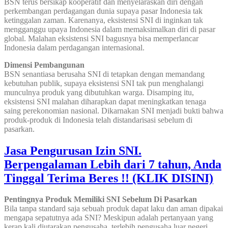
BSN terus bersikap kooperatif dan menyelaraskan diri dengan
perkembangan perdagangan dunia supaya pasar Indonesia tak
ketinggalan zaman. Karenanya, eksistensi SNI di inginkan tak
mengganggu upaya Indonesia dalam memaksimalkan diri di pasar
global. Malahan eksistensi SNI bagusnya bisa memperlancar
Indonesia dalam perdagangan internasional.
Dimensi Pembangunan
BSN senantiasa berusaha SNI di tetapkan dengan memandang
kebutuhan publik, supaya eksistensi SNI tak pun menghalangi
munculnya produk yang dibutuhkan warga. Disamping itu,
eksistensi SNI malahan diharapkan dapat meningkatkan tenaga
saing perekonomian nasional. Dikarnakan SNI menjadi bukti bahwa
produk-produk di Indonesia telah distandarisasi sebelum di
pasarkan.
Jasa Pengurusan Izin SNI.
Berpengalaman Lebih dari 7 tahun, Anda
Tinggal Terima Beres !! (KLIK DISINI)
Pentingnya Produk Memiliki SNI Sebelum Di Pasarkan
Bila tanpa standard saja sebuah produk dapat laku dan aman dipakai
mengapa sepatutnya ada SNI? Meskipun adalah pertanyaan yang
kerap kali diutarakan pengusaha, terlebih pengusaha luar negeri