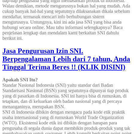
tiap-tiap pengusaha yang ingin memasarkan produk di Indonesia.
Walau demikian, metode mengurusnya bukan hal yang mudah. Ada
cukup banyak hal-hal yang sepatutnya dilaksanakan dikala sebelum
mendaftar, termasuk mencari info berhubungan sistem
mengurusnya. Untungnya, kini ini ada jasa SNI yang bisa anda
hubungi secara online. Mau tahu informasi selengkapnya? Baca
penjelasan lengkap dan mendalam kami berkaitan SNI dahulu
berikut ini.
Jasa Pengurusan Izin SNI.
Berpengalaman Lebih dari 7 tahun, Anda
Tinggal Terima Beres !! (KLIK DISINI)
Apakah SNI Itu?
Standar Nasional Indonesia (SNI) yaitu standar dari Badan
Standarisasi Nasional (BSN) yang sepatutnya dipunyai tiap produk
yang di pasarkan di Indonesia. SNI ini hanya bisa di rumuskan, di
tetapkan, dan di keluarkan oleh badan nasional yang di percaya
menanganinya, merupakan BSN.
SNI di Indonesia dibikin dengan mengacu pada kode etik praktik
usaha internasional yang di rumuskan World Trade Organization
(WTO). Eksistensi kode etik ini dibikin dengan harapan para
pengusaha di segala dunia dapat membikin produk-produk yang tak
membahayakan untuk customer. Lebih komplit berkaitan point-point