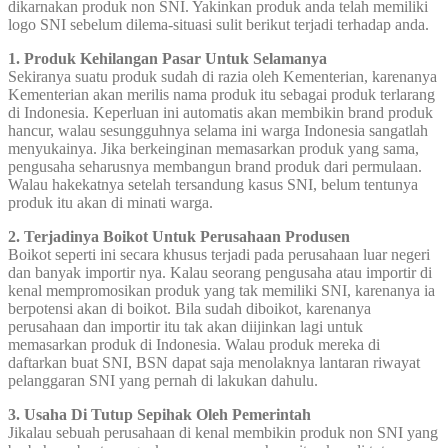
dikarnakan produk non SNI. Yakinkan produk anda telah memiliki
logo SNI sebelum dilema-situasi sulit berikut terjadi terhadap anda.
1. Produk Kehilangan Pasar Untuk Selamanya
Sekiranya suatu produk sudah di razia oleh Kementerian, karenanya
Kementerian akan merilis nama produk itu sebagai produk terlarang
di Indonesia. Keperluan ini automatis akan membikin brand produk
hancur, walau sesungguhnya selama ini warga Indonesia sangatlah
menyukainya. Jika berkeinginan memasarkan produk yang sama,
pengusaha seharusnya membangun brand produk dari permulaan.
Walau hakekatnya setelah tersandung kasus SNI, belum tentunya
produk itu akan di minati warga.
2. Terjadinya Boikot Untuk Perusahaan Produsen
Boikot seperti ini secara khusus terjadi pada perusahaan luar negeri
dan banyak importir nya. Kalau seorang pengusaha atau importir di
kenal mempromosikan produk yang tak memiliki SNI, karenanya ia
berpotensi akan di boikot. Bila sudah diboikot, karenanya
perusahaan dan importir itu tak akan diijinkan lagi untuk
memasarkan produk di Indonesia. Walau produk mereka di
daftarkan buat SNI, BSN dapat saja menolaknya lantaran riwayat
pelanggaran SNI yang pernah di lakukan dahulu.
3. Usaha Di Tutup Sepihak Oleh Pemerintah
Jikalau sebuah perusahaan di kenal membikin produk non SNI yang