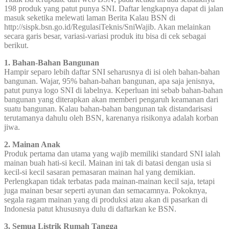
198 produk yang patut punya SNI. Daftar lengkapnya dapat di jalan
masuk seketika melewati laman Berita Kalau BSN di
http://sispk.bsn.go.id/RegulasiTeknis/SniWajib. Akan melainkan
secara garis besar, variasi-variasi produk itu bisa di cek sebagai
berikut.
1. Bahan-Bahan Bangunan
Hampir separo lebih daftar SNI seharusnya di isi oleh bahan-bahan
bangunan. Wajar, 95% bahan-bahan bangunan, apa saja jenisnya,
patut punya logo SNI di labelnya. Keperluan ini sebab bahan-bahan
bangunan yang diterapkan akan memberi pengaruh keamanan dari
suatu bangunan. Kalau bahan-bahan bangunan tak distandarisasi
terutamanya dahulu oleh BSN, karenanya risikonya adalah korban
jiwa.
2. Mainan Anak
Produk pertama dan utama yang wajib memiliki standard SNI ialah
mainan buah hati-si kecil. Mainan ini tak di batasi dengan usia si
kecil-si kecil sasaran pemasaran mainan hal yang demikian.
Perlengkapan tidak terbatas pada mainan-mainan kecil saja, tetapi
juga mainan besar seperti ayunan dan semacamnya. Pokoknya,
segala ragam mainan yang di produksi atau akan di pasarkan di
Indonesia patut khususnya dulu di daftarkan ke BSN.
3. Semua Listrik Rumah Tangga