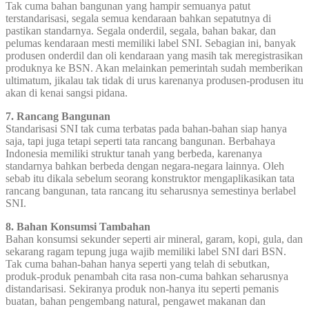
Tak cuma bahan bangunan yang hampir semuanya patut
terstandarisasi, segala semua kendaraan bahkan sepatutnya di
pastikan standarnya. Segala onderdil, segala, bahan bakar, dan
pelumas kendaraan mesti memiliki label SNI. Sebagian ini, banyak
produsen onderdil dan oli kendaraan yang masih tak meregistrasikan
produknya ke BSN. Akan melainkan pemerintah sudah memberikan
ultimatum, jikalau tak tidak di urus karenanya produsen-produsen itu
akan di kenai sangsi pidana.
7. Rancang Bangunan
Standarisasi SNI tak cuma terbatas pada bahan-bahan siap hanya
saja, tapi juga tetapi seperti tata rancang bangunan. Berbahaya
Indonesia memiliki struktur tanah yang berbeda, karenanya
standarnya bahkan berbeda dengan negara-negara lainnya. Oleh
sebab itu dikala sebelum seorang konstruktor mengaplikasikan tata
rancang bangunan, tata rancang itu seharusnya semestinya berlabel
SNI.
8. Bahan Konsumsi Tambahan
Bahan konsumsi sekunder seperti air mineral, garam, kopi, gula, dan
sekarang ragam tepung juga wajib memiliki label SNI dari BSN.
Tak cuma bahan-bahan hanya seperti yang telah di sebutkan,
produk-produk penambah cita rasa non-cuma bahkan seharusnya
distandarisasi. Sekiranya produk non-hanya itu seperti pemanis
buatan, bahan pengembang natural, pengawet makanan dan