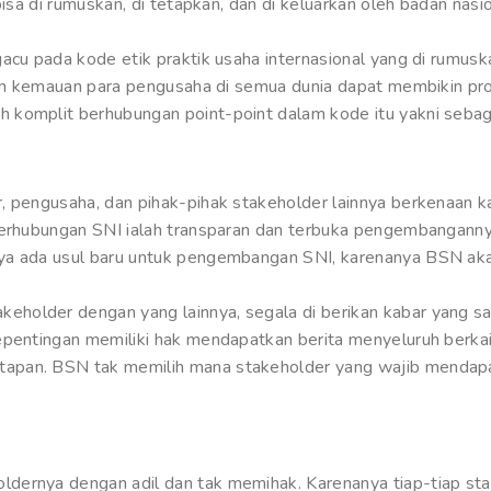
bisa di rumuskan, di tetapkan, dan di keluarkan oleh badan nas
gacu pada kode etik praktik usaha internasional yang di rumus
ngan kemauan para pengusaha di semua dunia dapat membikin p
komplit berhubungan point-point dalam kode itu yakni sebaga
, pengusaha, dan pihak-pihak stakeholder lainnya berkenaan 
berhubungan SNI ialah transparan dan terbuka pengembanganny
ya ada usul baru untuk pengembangan SNI, karenanya BSN ak
older dengan yang lainnya, segala di berikan kabar yang sali
kepentingan memiliki hak mendapatkan berita menyeluruh berk
apan. BSN tak memilih mana stakeholder yang wajib mendapat
dernya dengan adil dan tak memihak. Karenanya tiap-tiap st