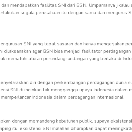
dan mendapatkan fasilitas SNI dari BSN. Umpamanya jikalau 
rlakukan segala perusahaan itu dengan sama dan mengurus SN
engurusan SNI yang tepat sasaran dan hanya mengerjakan pe
i dilaksanakan agar BSN bisa menjadi fasilitator perdaganga
tuk mematuhi aturan perundang-undangan yang berlaku di Indo
menyelaraskan diri dengan perkembangan perdagangan dunia su
tensi SNI di inginkan tak mengganggu upaya Indonesia dalam me
 memperlancar Indonesia dalam perdagangan internasional.
apkan dengan memandang kebutuhan publik, supaya eksistensi
ping itu, eksistensi SNI malahan diharapkan dapat meningkat