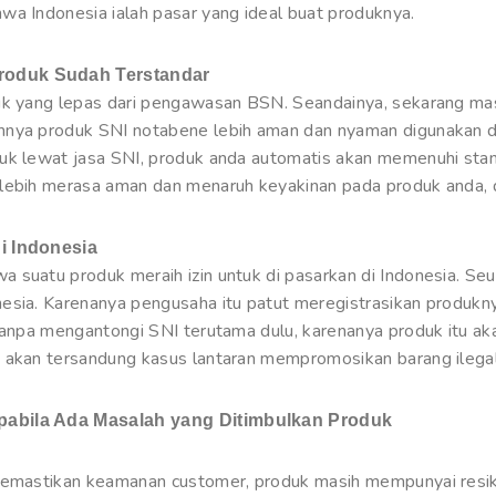
wa Indonesia ialah pasar yang ideal buat produknya.
roduk Sudah Terstandar
uk yang lepas dari pengawasan BSN. Seandainya, sekarang mas
hnya produk SNI notabene lebih aman dan nyaman digunakan d
uk lewat jasa SNI, produk anda automatis akan memenuhi stand
lebih merasa aman dan menaruh keyakinan pada produk anda, d
i Indonesia
a suatu produk meraih izin untuk di pasarkan di Indonesia. 
esia. Karenanya pengusaha itu patut meregistrasikan produkn
tanpa mengantongi SNI terutama dulu, karenanya produk itu akan
 akan tersandung kasus lantaran mempromosikan barang ilegal
pabila Ada Masalah yang Ditimbulkan Produk
 memastikan keamanan customer, produk masih mempunyai res