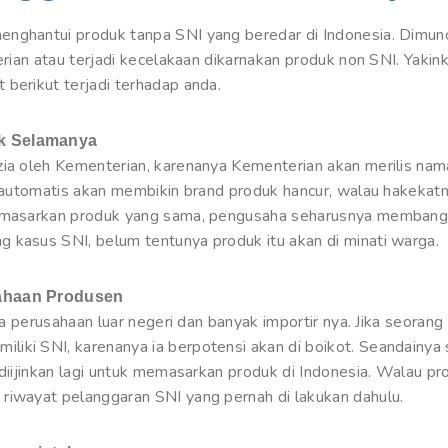
nghantui produk tanpa SNI yang beredar di Indonesia. Dimuncu
terian atau terjadi kecelakaan dikarnakan produk non SNI. Yakin
berikut terjadi terhadap anda.
uk Selamanya
zia oleh Kementerian, karenanya Kementerian akan merilis nam
i automatis akan membikin brand produk hancur, walau hakekat
memasarkan produk yang sama, pengusaha seharusnya membangu
 kasus SNI, belum tentunya produk itu akan di minati warga.
sahaan Produsen
ada perusahaan luar negeri dan banyak importir nya. Jika seorang
iki SNI, karenanya ia berpotensi akan di boikot. Seandainya 
 diijinkan lagi untuk memasarkan produk di Indonesia. Walau pr
riwayat pelanggaran SNI yang pernah di lakukan dahulu.