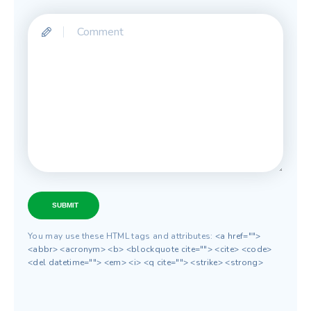
SUBMIT
You may use these HTML tags and attributes:
<a href="">
<abbr> <acronym> <b> <blockquote cite=""> <cite> <code>
<del datetime=""> <em> <i> <q cite=""> <strike> <strong>