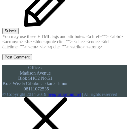
Submit
You may use these HTML tags and attributes:
<a href=""> <abbr>
<acronym> <b> <blockquote cite=""> <cite> <code> <del
datetime=""> <em> <i> <q cite=""> <strike> <strong>
Office :
Madison Avenue
Blok SHC2 No.51
Kota Wisata Cibubur, Jakarta Timur
08111072535
© Copyright 2014-2019
pengurusanijin.net
| All rights reserved