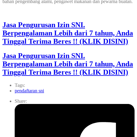
bahan pengembang alami, pengawet makanan dan pewarna buatan.
Jasa Pengurusan Izin SNI.
Berpengalaman Lebih dari 7 tahun, Anda
Tinggal Terima Beres !! (KLIK DISINI)
Jasa Pengurusan Izin SNI.
Berpengalaman Lebih dari 7 tahun, Anda
Tinggal Terima Beres !! (KLIK DISINI)
Tags:
pendaftaran sni
Share: