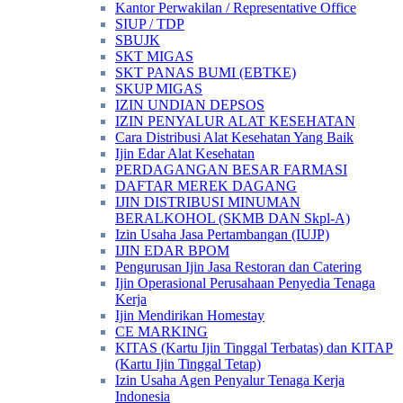
Kantor Perwakilan / Representative Office
SIUP / TDP
SBUJK
SKT MIGAS
SKT PANAS BUMI (EBTKE)
SKUP MIGAS
IZIN UNDIAN DEPSOS
IZIN PENYALUR ALAT KESEHATAN
Cara Distribusi Alat Kesehatan Yang Baik
Ijin Edar Alat Kesehatan
PERDAGANGAN BESAR FARMASI
DAFTAR MEREK DAGANG
IJIN DISTRIBUSI MINUMAN
BERALKOHOL (SKMB DAN Skpl-A)
Izin Usaha Jasa Pertambangan (IUJP)
IJIN EDAR BPOM
Pengurusan Ijin Jasa Restoran dan Catering
Ijin Operasional Perusahaan Penyedia Tenaga
Kerja
Ijin Mendirikan Homestay
CE MARKING
KITAS (Kartu Ijin Tinggal Terbatas) dan KITAP
(Kartu Ijin Tinggal Tetap)
Izin Usaha Agen Penyalur Tenaga Kerja
Indonesia