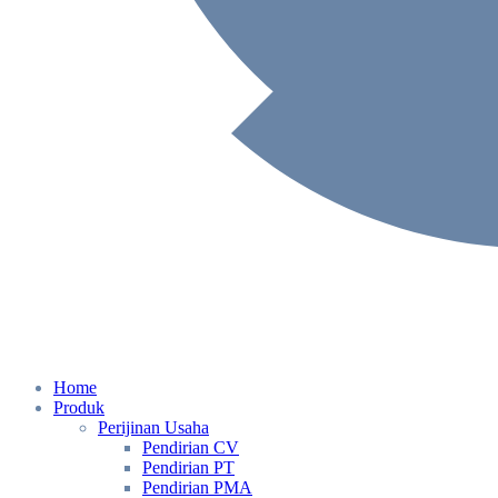
Home
Produk
Perijinan Usaha
Pendirian CV
Pendirian PT
Pendirian PMA