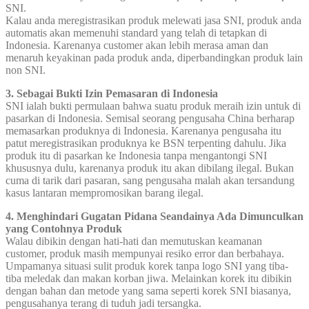
SNI.
Kalau anda meregistrasikan produk melewati jasa SNI, produk anda
automatis akan memenuhi standard yang telah di tetapkan di
Indonesia. Karenanya customer akan lebih merasa aman dan
menaruh keyakinan pada produk anda, diperbandingkan produk lain
non SNI.
3. Sebagai Bukti Izin Pemasaran di Indonesia
SNI ialah bukti permulaan bahwa suatu produk meraih izin untuk di
pasarkan di Indonesia. Semisal seorang pengusaha China berharap
memasarkan produknya di Indonesia. Karenanya pengusaha itu
patut meregistrasikan produknya ke BSN terpenting dahulu. Jika
produk itu di pasarkan ke Indonesia tanpa mengantongi SNI
khususnya dulu, karenanya produk itu akan dibilang ilegal. Bukan
cuma di tarik dari pasaran, sang pengusaha malah akan tersandung
kasus lantaran mempromosikan barang ilegal.
4. Menghindari Gugatan Pidana Seandainya Ada Dimunculkan
yang Contohnya Produk
Walau dibikin dengan hati-hati dan memutuskan keamanan
customer, produk masih mempunyai resiko error dan berbahaya.
Umpamanya situasi sulit produk korek tanpa logo SNI yang tiba-
tiba meledak dan makan korban jiwa. Melainkan korek itu dibikin
dengan bahan dan metode yang sama seperti korek SNI biasanya,
pengusahanya terang di tuduh jadi tersangka.