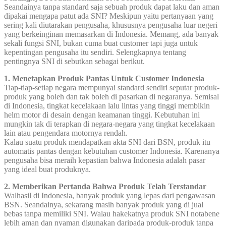
Seandainya tanpa standard saja sebuah produk dapat laku dan aman
dipakai mengapa patut ada SNI? Meskipun yaitu pertanyaan yang
sering kali diutarakan pengusaha, khususnya pengusaha luar negeri
yang berkeinginan memasarkan di Indonesia. Memang, ada banyak
sekali fungsi SNI, bukan cuma buat customer tapi juga untuk
kepentingan pengusaha itu sendiri. Selengkapnya tentang
pentingnya SNI di sebutkan sebagai berikut.
1. Menetapkan Produk Pantas Untuk Customer Indonesia
Tiap-tiap-setiap negara mempunyai standard sendiri seputar produk-
produk yang boleh dan tak boleh di pasarkan di negaranya. Semisal
di Indonesia, tingkat kecelakaan lalu lintas yang tinggi membikin
helm motor di desain dengan keamanan tinggi. Kebutuhan ini
mungkin tak di terapkan di negara-negara yang tingkat kecelakaan
lain atau pengendara motornya rendah.
Kalau suatu produk mendapatkan akta SNI dari BSN, produk itu
automatis pantas dengan kebutuhan customer Indonesia. Karenanya
pengusaha bisa meraih kepastian bahwa Indonesia adalah pasar
yang ideal buat produknya.
2. Memberikan Pertanda Bahwa Produk Telah Terstandar
Walhasil di Indonesia, banyak produk yang lepas dari pengawasan
BSN. Seandainya, sekarang masih banyak produk yang di jual
bebas tanpa memiliki SNI. Walau hakekatnya produk SNI notabene
lebih aman dan nyaman digunakan daripada produk-produk tanpa