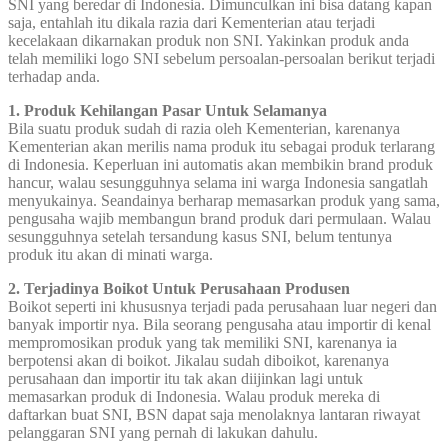
SNI yang beredar di Indonesia. Dimunculkan ini bisa datang kapan
saja, entahlah itu dikala razia dari Kementerian atau terjadi
kecelakaan dikarnakan produk non SNI. Yakinkan produk anda
telah memiliki logo SNI sebelum persoalan-persoalan berikut terjadi
terhadap anda.
1. Produk Kehilangan Pasar Untuk Selamanya
Bila suatu produk sudah di razia oleh Kementerian, karenanya
Kementerian akan merilis nama produk itu sebagai produk terlarang
di Indonesia. Keperluan ini automatis akan membikin brand produk
hancur, walau sesungguhnya selama ini warga Indonesia sangatlah
menyukainya. Seandainya berharap memasarkan produk yang sama,
pengusaha wajib membangun brand produk dari permulaan. Walau
sesungguhnya setelah tersandung kasus SNI, belum tentunya
produk itu akan di minati warga.
2. Terjadinya Boikot Untuk Perusahaan Produsen
Boikot seperti ini khususnya terjadi pada perusahaan luar negeri dan
banyak importir nya. Bila seorang pengusaha atau importir di kenal
mempromosikan produk yang tak memiliki SNI, karenanya ia
berpotensi akan di boikot. Jikalau sudah diboikot, karenanya
perusahaan dan importir itu tak akan diijinkan lagi untuk
memasarkan produk di Indonesia. Walau produk mereka di
daftarkan buat SNI, BSN dapat saja menolaknya lantaran riwayat
pelanggaran SNI yang pernah di lakukan dahulu.