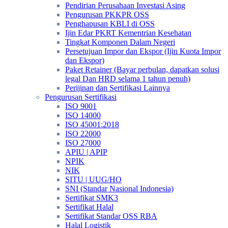
Pendirian Perusahaan Investasi Asing
Pengurusan PKKPR OSS
Penghapusan KBLI di OSS
Ijin Edar PKRT Kementrian Kesehatan
Tingkat Komponen Dalam Negeri
Persetujuan Impor dan Ekspor (Ijin Kuota Impor
dan Ekspor)
Paket Retainer (Bayar perbulan, dapatkan solusi
legal Dan HRD selama 1 tahun penuh)
Perijinan dan Sertifikasi Lainnya
Pengurusan Sertifikasi
ISO 9001
ISO 14000
ISO 45001:2018
ISO 22000
ISO 27000
APIU | APIP
NPIK
NIK
SITU | UUG/HO
SNI (Standar Nasional Indonesia)
Sertifikat SMK3
Sertifikat Halal
Sertifikat Standar OSS RBA
Halal Logistik