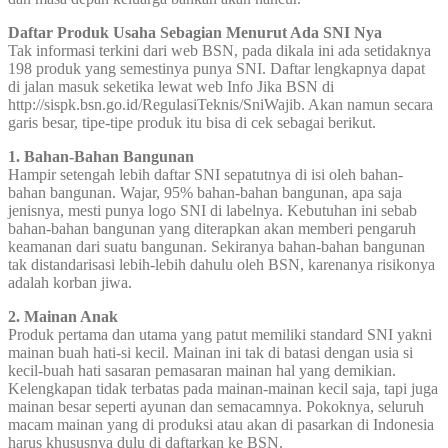
Daftar Produk Usaha Sebagian Menurut Ada SNI Nya
Tak informasi terkini dari web BSN, pada dikala ini ada setidaknya
198 produk yang semestinya punya SNI. Daftar lengkapnya dapat
di jalan masuk seketika lewat web Info Jika BSN di
http://sispk.bsn.go.id/RegulasiTeknis/SniWajib. Akan namun secara
garis besar, tipe-tipe produk itu bisa di cek sebagai berikut.
1. Bahan-Bahan Bangunan
Hampir setengah lebih daftar SNI sepatutnya di isi oleh bahan-
bahan bangunan. Wajar, 95% bahan-bahan bangunan, apa saja
jenisnya, mesti punya logo SNI di labelnya. Kebutuhan ini sebab
bahan-bahan bangunan yang diterapkan akan memberi pengaruh
keamanan dari suatu bangunan. Sekiranya bahan-bahan bangunan
tak distandarisasi lebih-lebih dahulu oleh BSN, karenanya risikonya
adalah korban jiwa.
2. Mainan Anak
Produk pertama dan utama yang patut memiliki standard SNI yakni
mainan buah hati-si kecil. Mainan ini tak di batasi dengan usia si
kecil-buah hati sasaran pemasaran mainan hal yang demikian.
Kelengkapan tidak terbatas pada mainan-mainan kecil saja, tapi juga
mainan besar seperti ayunan dan semacamnya. Pokoknya, seluruh
macam mainan yang di produksi atau akan di pasarkan di Indonesia
harus khususnya dulu di daftarkan ke BSN.