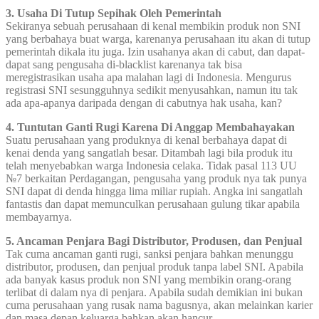
3. Usaha Di Tutup Sepihak Oleh Pemerintah
Sekiranya sebuah perusahaan di kenal membikin produk non SNI
yang berbahaya buat warga, karenanya perusahaan itu akan di tutup
pemerintah dikala itu juga. Izin usahanya akan di cabut, dan dapat-
dapat sang pengusaha di-blacklist karenanya tak bisa
meregistrasikan usaha apa malahan lagi di Indonesia. Mengurus
registrasi SNI sesungguhnya sedikit menyusahkan, namun itu tak
ada apa-apanya daripada dengan di cabutnya hak usaha, kan?
4. Tuntutan Ganti Rugi Karena Di Anggap Membahayakan
Suatu perusahaan yang produknya di kenal berbahaya dapat di
kenai denda yang sangatlah besar. Ditambah lagi bila produk itu
telah menyebabkan warga Indonesia celaka. Tidak pasal 113 UU
№7 berkaitan Perdagangan, pengusaha yang produk nya tak punya
SNI dapat di denda hingga lima miliar rupiah. Angka ini sangatlah
fantastis dan dapat memunculkan perusahaan gulung tikar apabila
membayarnya.
5. Ancaman Penjara Bagi Distributor, Produsen, dan Penjual
Tak cuma ancaman ganti rugi, sanksi penjara bahkan menunggu
distributor, produsen, dan penjual produk tanpa label SNI. Apabila
ada banyak kasus produk non SNI yang membikin orang-orang
terlibat di dalam nya di penjara. Apabila sudah demikian ini bukan
cuma perusahaan yang rusak nama bagusnya, akan melainkan karier
dan masa depan keluarga bahkan akan hancur.