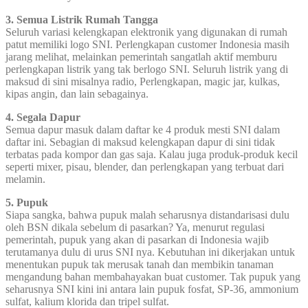
3. Semua Listrik Rumah Tangga
Seluruh variasi kelengkapan elektronik yang digunakan di rumah
patut memiliki logo SNI. Perlengkapan customer Indonesia masih
jarang melihat, melainkan pemerintah sangatlah aktif memburu
perlengkapan listrik yang tak berlogo SNI. Seluruh listrik yang di
maksud di sini misalnya radio, Perlengkapan, magic jar, kulkas,
kipas angin, dan lain sebagainya.
4. Segala Dapur
Semua dapur masuk dalam daftar ke 4 produk mesti SNI dalam
daftar ini. Sebagian di maksud kelengkapan dapur di sini tidak
terbatas pada kompor dan gas saja. Kalau juga produk-produk kecil
seperti mixer, pisau, blender, dan perlengkapan yang terbuat dari
melamin.
5. Pupuk
Siapa sangka, bahwa pupuk malah seharusnya distandarisasi dulu
oleh BSN dikala sebelum di pasarkan? Ya, menurut regulasi
pemerintah, pupuk yang akan di pasarkan di Indonesia wajib
terutamanya dulu di urus SNI nya. Kebutuhan ini dikerjakan untuk
menentukan pupuk tak merusak tanah dan membikin tanaman
mengandung bahan membahayakan buat customer. Tak pupuk yang
seharusnya SNI kini ini antara lain pupuk fosfat, SP-36, ammonium
sulfat, kalium klorida dan tripel sulfat.