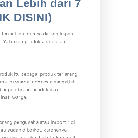
an Lebih dari 7
IK DISINI)
timbulkan ini bisa datang kapan
I. Yakinkan produk anda telah
roduk itu sebagai produk terlarang
ama ini warga Indonesia sangatlah
bangun brand produk dari
inati warga.
eorang pengusaha atau importir di
lau sudah diboikot, karenanya
u produk mereka di daftarkan buat