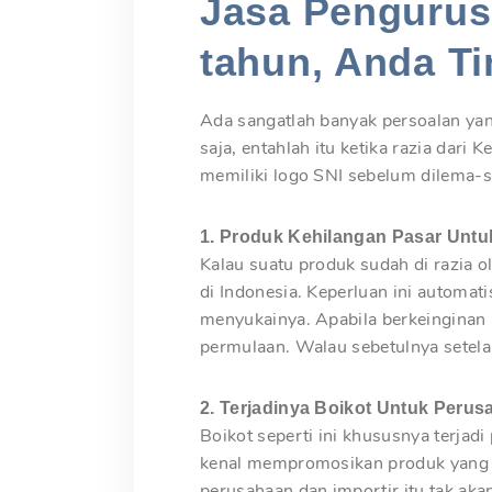
Jasa Pengurusa
tahun, Anda Ti
Ada sangatlah banyak persoalan yan
saja, entahlah itu ketika razia dari
memiliki logo SNI sebelum dilema-sit
1. Produk Kehilangan Pasar Unt
Kalau suatu produk sudah di razia 
di Indonesia. Keperluan ini automa
menyukainya. Apabila berkeingina
permulaan. Walau sebetulnya setela
2. Terjadinya Boikot Untuk Peru
Boikot seperti ini khususnya terjad
kenal mempromosikan produk yang tak
perusahaan dan importir itu tak aka