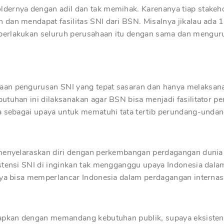
dernya dengan adil dan tak memihak. Karenanya tiap stakeh
dan mendapat fasilitas SNI dari BSN. Misalnya jikalau ada 
erlakukan seluruh perusahaan itu dengan sama dan menguru
an pengurusan SNI yang tepat sasaran dan hanya melaksan
utuhan ini dilaksanakan agar BSN bisa menjadi fasilitator p
a sebagai upaya untuk mematuhi tata tertib perundang-undang
menyelaraskan diri dengan perkembangan perdagangan dunia 
stensi SNI di inginkan tak mengganggu upaya Indonesia dala
nya bisa memperlancar Indonesia dalam perdagangan internas
tapkan dengan memandang kebutuhan publik, supaya eksisten