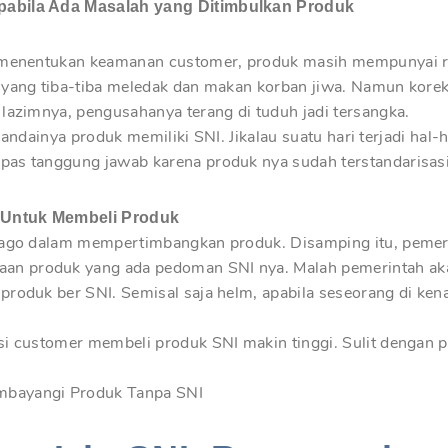
pabila Ada Masalah yang Ditimbulkan Produk
n menentukan keamanan customer, produk masih mempunyai re
 yang tiba-tiba meledak dan makan korban jiwa. Namun korek
lazimnya, pengusahanya terang di tuduh jadi tersangka.
 seandainya produk memiliki SNI. Jikalau suatu hari terjadi hal
pas tanggung jawab karena produk nya sudah terstandarisasi
 Untuk Membeli Produk
 jago dalam mempertimbangkan produk. Disamping itu, pemer
n produk yang ada pedoman SNI nya. Malah pemerintah aka
produk ber SNI. Semisal saja helm, apabila seseorang di ken
si customer membeli produk SNI makin tinggi. Sulit dengan 
mbayangi Produk Tanpa SNI