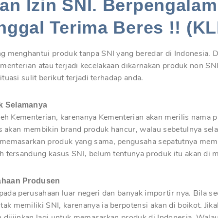
n Izin SNI. Berpengalam
nggal Terima Beres !! (KL
g menghantui produk tanpa SNI yang beredar di Indonesia. Di
 Kementerian atau terjadi kecelakaan dikarnakan produk non SN
uasi sulit berikut terjadi terhadap anda.
uk Selamanya
oleh Kementerian, karenanya Kementerian akan merilis nama p
tis akan membikin brand produk hancur, walau sebetulnya sel
n memasarkan produk yang sama, pengusaha sepatutnya mem
h tersandung kasus SNI, belum tentunya produk itu akan di m
sahaan Produsen
i pada perusahaan luar negeri dan banyak importir nya. Bila s
 memiliki SNI, karenanya ia berpotensi akan di boikot. Jika
n diijinkan lagi untuk memasarkan produk di Indonesia. Wala