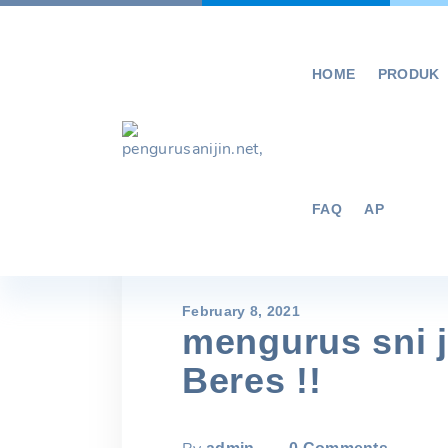
Skip
to
content
HOME
PRODUK
FAQ
AP
February 8, 2021
mengurus sni j
Beres !!