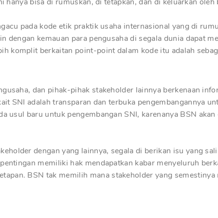
ni hanya bisa di rumuskan, di tetapkan, dan di keluarkan oleh
ngacu pada kode etik praktik usaha internasional yang di ru
bikin dengan kemauan para pengusaha di segala dunia dapat 
 komplit berkaitan point-point dalam kode itu adalah sebaga
ngusaha, dan pihak-pihak stakeholder lainnya berkenaan inf
rkait SNI adalah transparan dan terbuka pengembangannya un
 ada usul baru untuk pengembangan SNI, karenanya BSN akan 
older dengan yang lainnya, segala di berikan isu yang salin
kepentingan memiliki hak mendapatkan kabar menyeluruh ber
tapan. BSN tak memilih mana stakeholder yang semestinya