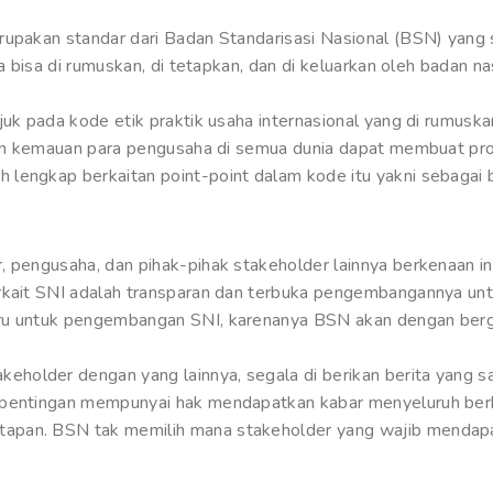
rupakan standar dari Badan Standarisasi Nasional (BSN) yang 
ya bisa di rumuskan, di tetapkan, dan di keluarkan oleh badan 
juk pada kode etik praktik usaha internasional yang di rumus
ngan kemauan para pengusaha di semua dunia dapat membuat pr
lengkap berkaitan point-point dalam kode itu yakni sebagai b
, pengusaha, dan pihak-pihak stakeholder lainnya berkenaan i
rkait SNI adalah transparan dan terbuka pengembangannya unt
aru untuk pengembangan SNI, karenanya BSN akan dengan berg
older dengan yang lainnya, segala di berikan berita yang sali
kepentingan mempunyai hak mendapatkan kabar menyeluruh be
apan. BSN tak memilih mana stakeholder yang wajib mendapat