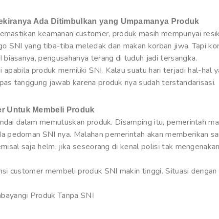
Sekiranya Ada Ditimbulkan yang Umpamanya Produk
 memastikan keamanan customer, produk masih mempunyai resik
o SNI yang tiba-tiba meledak dan makan korban jiwa. Tapi kor
biasanya, pengusahanya terang di tuduh jadi tersangka.
di apabila produk memiliki SNI. Kalau suatu hari terjadi hal-hal 
as tanggung jawab karena produk nya sudah terstandarisasi.
r Untuk Membeli Produk
pandai dalam memutuskan produk. Disamping itu, pemerintah m
a pedoman SNI nya. Malahan pemerintah akan memberikan san
isal saja helm, jika seseorang di kenal polisi tak mengenakan
si customer membeli produk SNI makin tinggi. Situasi dengan
bayangi Produk Tanpa SNI