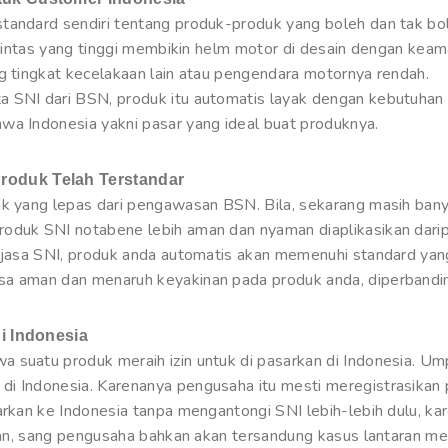
tandard sendiri tentang produk-produk yang boleh dan tak bol
u lintas yang tinggi membikin helm motor di desain dengan keam
ng tingkat kecelakaan lain atau pengendara motornya rendah.
a SNI dari BSN, produk itu automatis layak dengan kebutuhan
wa Indonesia yakni pasar yang ideal buat produknya.
oduk Telah Terstandar
uk yang lepas dari pengawasan BSN. Bila, sekarang masih bany
roduk SNI notabene lebih aman dan nyaman diaplikasikan dari
 jasa SNI, produk anda automatis akan memenuhi standard yang 
sa aman dan menaruh keyakinan pada produk anda, diperbandin
i Indonesia
a suatu produk meraih izin untuk di pasarkan di Indonesia. 
di Indonesia. Karenanya pengusaha itu mesti meregistrasika
arkan ke Indonesia tanpa mengantongi SNI lebih-lebih dulu, kar
saran, sang pengusaha bahkan akan tersandung kasus lantaran m