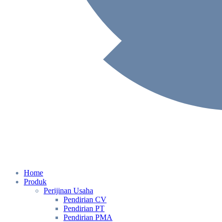
Home
Produk
Perijinan Usaha
Pendirian CV
Pendirian PT
Pendirian PMA