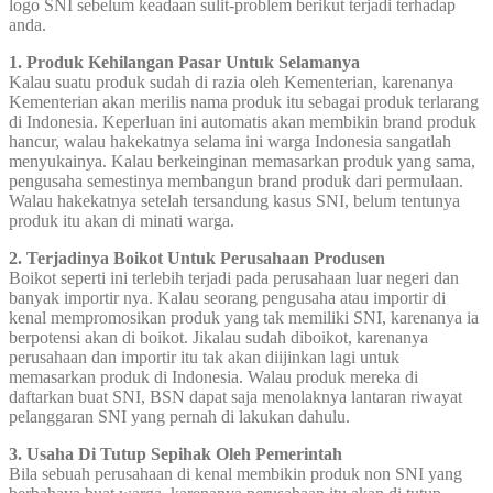
logo SNI sebelum keadaan sulit-problem berikut terjadi terhadap
anda.
1. Produk Kehilangan Pasar Untuk Selamanya
Kalau suatu produk sudah di razia oleh Kementerian, karenanya
Kementerian akan merilis nama produk itu sebagai produk terlarang
di Indonesia. Keperluan ini automatis akan membikin brand produk
hancur, walau hakekatnya selama ini warga Indonesia sangatlah
menyukainya. Kalau berkeinginan memasarkan produk yang sama,
pengusaha semestinya membangun brand produk dari permulaan.
Walau hakekatnya setelah tersandung kasus SNI, belum tentunya
produk itu akan di minati warga.
2. Terjadinya Boikot Untuk Perusahaan Produsen
Boikot seperti ini terlebih terjadi pada perusahaan luar negeri dan
banyak importir nya. Kalau seorang pengusaha atau importir di
kenal mempromosikan produk yang tak memiliki SNI, karenanya ia
berpotensi akan di boikot. Jikalau sudah diboikot, karenanya
perusahaan dan importir itu tak akan diijinkan lagi untuk
memasarkan produk di Indonesia. Walau produk mereka di
daftarkan buat SNI, BSN dapat saja menolaknya lantaran riwayat
pelanggaran SNI yang pernah di lakukan dahulu.
3. Usaha Di Tutup Sepihak Oleh Pemerintah
Bila sebuah perusahaan di kenal membikin produk non SNI yang