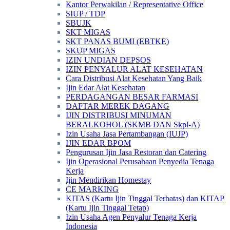
Kantor Perwakilan / Representative Office
SIUP / TDP
SBUJK
SKT MIGAS
SKT PANAS BUMI (EBTKE)
SKUP MIGAS
IZIN UNDIAN DEPSOS
IZIN PENYALUR ALAT KESEHATAN
Cara Distribusi Alat Kesehatan Yang Baik
Ijin Edar Alat Kesehatan
PERDAGANGAN BESAR FARMASI
DAFTAR MEREK DAGANG
IJIN DISTRIBUSI MINUMAN
BERALKOHOL (SKMB DAN Skpl-A)
Izin Usaha Jasa Pertambangan (IUJP)
IJIN EDAR BPOM
Pengurusan Ijin Jasa Restoran dan Catering
Ijin Operasional Perusahaan Penyedia Tenaga
Kerja
Ijin Mendirikan Homestay
CE MARKING
KITAS (Kartu Ijin Tinggal Terbatas) dan KITAP
(Kartu Ijin Tinggal Tetap)
Izin Usaha Agen Penyalur Tenaga Kerja
Indonesia