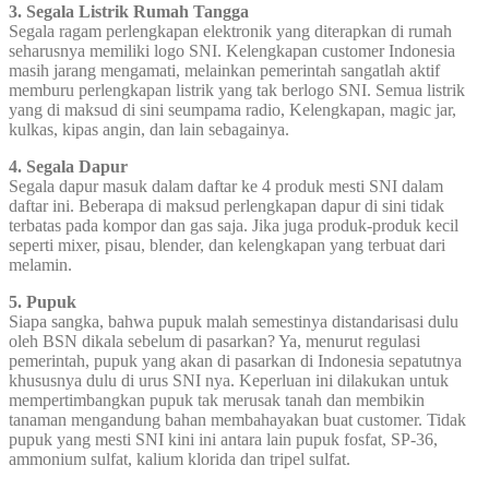
3. Segala Listrik Rumah Tangga
Segala ragam perlengkapan elektronik yang diterapkan di rumah
seharusnya memiliki logo SNI. Kelengkapan customer Indonesia
masih jarang mengamati, melainkan pemerintah sangatlah aktif
memburu perlengkapan listrik yang tak berlogo SNI. Semua listrik
yang di maksud di sini seumpama radio, Kelengkapan, magic jar,
kulkas, kipas angin, dan lain sebagainya.
4. Segala Dapur
Segala dapur masuk dalam daftar ke 4 produk mesti SNI dalam
daftar ini. Beberapa di maksud perlengkapan dapur di sini tidak
terbatas pada kompor dan gas saja. Jika juga produk-produk kecil
seperti mixer, pisau, blender, dan kelengkapan yang terbuat dari
melamin.
5. Pupuk
Siapa sangka, bahwa pupuk malah semestinya distandarisasi dulu
oleh BSN dikala sebelum di pasarkan? Ya, menurut regulasi
pemerintah, pupuk yang akan di pasarkan di Indonesia sepatutnya
khususnya dulu di urus SNI nya. Keperluan ini dilakukan untuk
mempertimbangkan pupuk tak merusak tanah dan membikin
tanaman mengandung bahan membahayakan buat customer. Tidak
pupuk yang mesti SNI kini ini antara lain pupuk fosfat, SP-36,
ammonium sulfat, kalium klorida dan tripel sulfat.