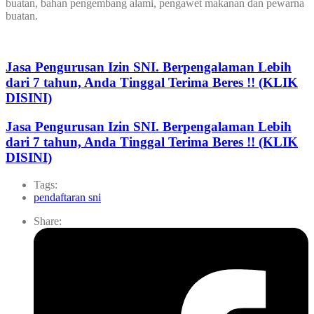
buatan, bahan pengembang alami, pengawet makanan dan pewarna
buatan.
Jasa Pengurusan Izin SNI. Berpengalaman Lebih
dari 7 tahun, Anda Tinggal Terima Beres !! (KLIK
DISINI)
Jasa Pengurusan Izin SNI. Berpengalaman Lebih
dari 7 tahun, Anda Tinggal Terima Beres !! (KLIK
DISINI)
Tags:
pendaftaran sni
Share: