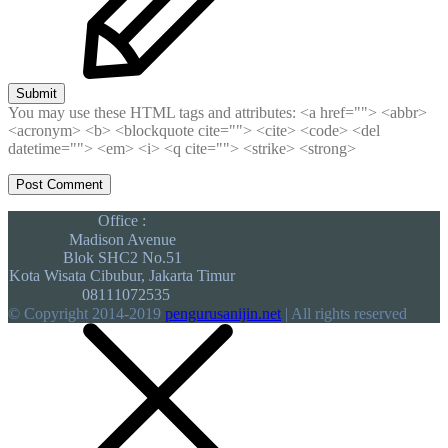
Submit
You may use these HTML tags and attributes:
<a href=""> <abbr>
<acronym> <b> <blockquote cite=""> <cite> <code> <del
datetime=""> <em> <i> <q cite=""> <strike> <strong>
Office :
Madison Avenue
Blok SHC2 No.51
Kota Wisata Cibubur, Jakarta Timur
08111072535
© Copyright 2014-2019
pengurusanijin.net
| All rights reserved