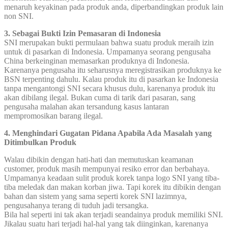
menaruh keyakinan pada produk anda, diperbandingkan produk lain
non SNI.
3. Sebagai Bukti Izin Pemasaran di Indonesia
SNI merupakan bukti permulaan bahwa suatu produk meraih izin
untuk di pasarkan di Indonesia. Umpamanya seorang pengusaha
China berkeinginan memasarkan produknya di Indonesia.
Karenanya pengusaha itu seharusnya meregistrasikan produknya ke
BSN terpenting dahulu. Kalau produk itu di pasarkan ke Indonesia
tanpa mengantongi SNI secara khusus dulu, karenanya produk itu
akan dibilang ilegal. Bukan cuma di tarik dari pasaran, sang
pengusaha malahan akan tersandung kasus lantaran
mempromosikan barang ilegal.
4. Menghindari Gugatan Pidana Apabila Ada Masalah yang
Ditimbulkan Produk
Walau dibikin dengan hati-hati dan memutuskan keamanan
customer, produk masih mempunyai resiko error dan berbahaya.
Umpamanya keadaan sulit produk korek tanpa logo SNI yang tiba-
tiba meledak dan makan korban jiwa. Tapi korek itu dibikin dengan
bahan dan sistem yang sama seperti korek SNI lazimnya,
pengusahanya terang di tuduh jadi tersangka.
Bila hal seperti ini tak akan terjadi seandainya produk memiliki SNI.
Jikalau suatu hari terjadi hal-hal yang tak diinginkan, karenanya