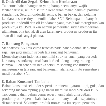
6. Onderdil dan Segala Kebutuhan Kendaraan
Tak cuma bahan bangunan yang hampir semuanya wajib
terstandarisasi, seluruh seluruh kendaraan malah harus di pastikan
standarnya. Seluruh onderdil, semua, bahan bakar, dan pelumas
kendaraan semestinya memiliki label SNI. Beberapa ini, banyak
produsen onderdil dan oli kendaraan yang masih tak meregistrasikan
produknya ke BSN. Akan namun pemerintah sudah memberikan
ultimatum, bila tak tak di urus karenanya produsen-produsen itu
akan di kenai sangsi pidana.
7. Rancang Bangunan
Standarisasi SNI tak cuma terbatas pada bahan-bahan siap cuma
saja, tapi juga namun seperti tata rancang bangunan.
Membahayakan Indonesia memiliki struktur tanah yang berbeda,
karenanya standarnya malahan berbeda dengan negara-negara
lainnya. Oleh sebab itu ketika sebelum seorang konstruktor
menggunakan tata rancang bangunan, tata rancang itu semestinya
mesti berlabel SNI.
8. Bahan Konsumsi Tambahan
Bahan konsumsi sekunder seperti air mineral, garam, kopi, gula, dan
sekarang macam tepung juga harus memiliki label SNI dari BSN.
Tak cuma bahan-bahan cuma seperti yang telah di sebutkan,
produk-produk penambah cita rasa non-hanya malah sepatutnya
distandarisasi. Sekiranya produk non-cuma itu seperti pemanis