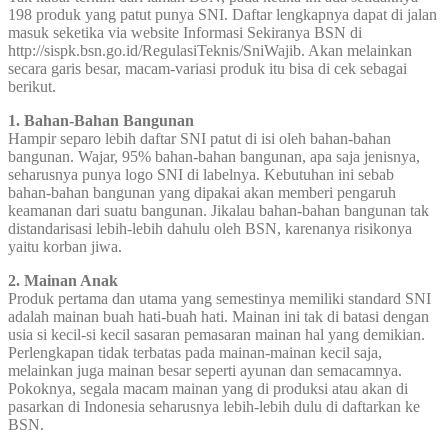
198 produk yang patut punya SNI. Daftar lengkapnya dapat di jalan
masuk seketika via website Informasi Sekiranya BSN di
http://sispk.bsn.go.id/RegulasiTeknis/SniWajib. Akan melainkan
secara garis besar, macam-variasi produk itu bisa di cek sebagai
berikut.
1. Bahan-Bahan Bangunan
Hampir separo lebih daftar SNI patut di isi oleh bahan-bahan
bangunan. Wajar, 95% bahan-bahan bangunan, apa saja jenisnya,
seharusnya punya logo SNI di labelnya. Kebutuhan ini sebab
bahan-bahan bangunan yang dipakai akan memberi pengaruh
keamanan dari suatu bangunan. Jikalau bahan-bahan bangunan tak
distandarisasi lebih-lebih dahulu oleh BSN, karenanya risikonya
yaitu korban jiwa.
2. Mainan Anak
Produk pertama dan utama yang semestinya memiliki standard SNI
adalah mainan buah hati-buah hati. Mainan ini tak di batasi dengan
usia si kecil-si kecil sasaran pemasaran mainan hal yang demikian.
Perlengkapan tidak terbatas pada mainan-mainan kecil saja,
melainkan juga mainan besar seperti ayunan dan semacamnya.
Pokoknya, segala macam mainan yang di produksi atau akan di
pasarkan di Indonesia seharusnya lebih-lebih dulu di daftarkan ke
BSN.