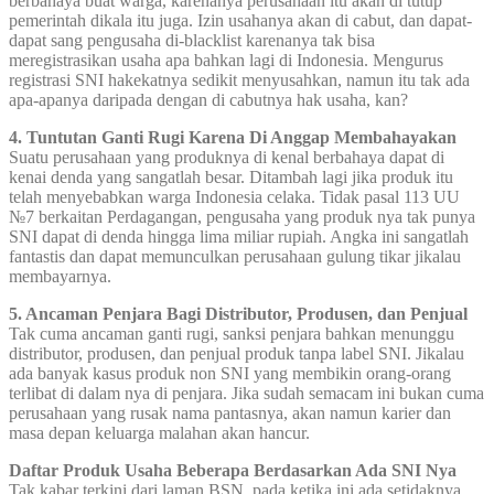
berbahaya buat warga, karenanya perusahaan itu akan di tutup
pemerintah dikala itu juga. Izin usahanya akan di cabut, dan dapat-
dapat sang pengusaha di-blacklist karenanya tak bisa
meregistrasikan usaha apa bahkan lagi di Indonesia. Mengurus
registrasi SNI hakekatnya sedikit menyusahkan, namun itu tak ada
apa-apanya daripada dengan di cabutnya hak usaha, kan?
4. Tuntutan Ganti Rugi Karena Di Anggap Membahayakan
Suatu perusahaan yang produknya di kenal berbahaya dapat di
kenai denda yang sangatlah besar. Ditambah lagi jika produk itu
telah menyebabkan warga Indonesia celaka. Tidak pasal 113 UU
№7 berkaitan Perdagangan, pengusaha yang produk nya tak punya
SNI dapat di denda hingga lima miliar rupiah. Angka ini sangatlah
fantastis dan dapat memunculkan perusahaan gulung tikar jikalau
membayarnya.
5. Ancaman Penjara Bagi Distributor, Produsen, dan Penjual
Tak cuma ancaman ganti rugi, sanksi penjara bahkan menunggu
distributor, produsen, dan penjual produk tanpa label SNI. Jikalau
ada banyak kasus produk non SNI yang membikin orang-orang
terlibat di dalam nya di penjara. Jika sudah semacam ini bukan cuma
perusahaan yang rusak nama pantasnya, akan namun karier dan
masa depan keluarga malahan akan hancur.
Daftar Produk Usaha Beberapa Berdasarkan Ada SNI Nya
Tak kabar terkini dari laman BSN, pada ketika ini ada setidaknya