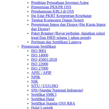
Pendirian Perusahaan Investasi Asing
Pengurusan PKKPR OSS
Penghapusan KBLI di OSS
Ijin Edar PKRT Kementrian Kesehatan
Tingkat Komponen Dalam Negeri
Persetujuan Impor dan Ekspor (Ijin Kuota Impor
dan Ekspor)
Paket Retainer (Bayar perbulan, dapatkan solusi
legal Dan HRD selama 1 tahun penuh)
Perijinan dan Sertifikasi Lainnya
Pengurusan Sertifikasi
ISO 9001
ISO 14000
ISO 45001:2018
ISO 22000
ISO 27000
APIU | APIP
NPIK
NIK
SITU | UUG/HO
SNI (Standar Nasional Indonesia)
Sertifikat SMK3
Sertifikat Halal
Sertifikat Standar OSS RBA
Halal Logistik