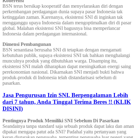
Koherensi
BSN terus bersikap kooperatif dan menyelaraskan diri dengan
perkembangan perdagangan dunia supaya pasar Indonesia tak
ketinggalan zaman. Karenanya, eksistensi SNI di inginkan tak
mengganggu upaya Indonesia dalam mengoptimalkan diri di pasar
global. Malahan eksistensi SNI bagusnya bisa memperlancar
Indonesia dalam perdagangan internasional.
Dimensi Pembangunan
BSN senantiasa berusaha SNI di tetapkan dengan mengamati
kebutuhan publik, supaya eksistensi SNI tak bahkan menghalangi
munculnya produk yang dibutuhkan warga. Disamping itu,
eksistensi SNI malah diharapkan dapat meningkatkan energi saing
perekonomian nasional. Dikarnakan SNI menjadi bukti bahwa
produk-produk di Indonesia telah distandarisasi sebelum di
pasarkan.
Jasa Pengurusan Izin SNI. Berpengalaman Lebih
dari 7 tahun, Anda Tinggal Terima Beres !! (KLIK
DISINI)
Pentingnya Produk Memiliki SNI Sebelum Di Pasarkan
Seandainya tanpa standard saja sebuah produk dapat laku dan aman
dipakai mengapa patut ada SNI? Padahal yaitu pertanyaan yang
kerap diutarakan pengusaha, terpenting pengusaha luar negeri yang