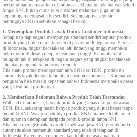
berkeinginan memasarkan di Indonesia. Memang, ada banyak sekali
fungsi SNI, bukan cuma buat customer melainkan juga untuk
kepentingan pengusaha itu sendiri. Selengkapnya seputar
pentingnya SNI di sebutkan sebagai berikut.
1. Menetapkan Produk Layak Untuk Customer Indonesia
Setiap-tiap-tiap negara mempunyai standard sendiri seputar produk-
produk yang boleh dan tak boleh di pasarkan di negaranya. Semisal
di Indonesia, tingkat kecelakaan lalu lintas yang tinggi membikin
helm motor di desain dengan keamanan tinggi. Kebutuhan ini
mungkin tak di terapkan di negara-negara yang tingkat kecelakaan
lain atau pengendara motornya rendah.
Bila suatu produk mendapatkan akta SNI dari BSN, produk itu
automatis layak dengan kebutuhan customer Indonesia. Karenanya
pengusaha bisa meraih kepastian bahwa Indonesia merupakan pasar
yang ideal buat produknya.
2. Memberikan Pedoman Bahwa Produk Telah Terstandar
Walhasil di Indonesia, banyak produk yang lepas dari pengawasan
BSN. Bila, sekarang masih banyak produk yang di jual bebas tanpa
memiliki SNI. Walau sebetulnya produk SNI notabene lebih aman
dan nyaman diterapkan daripada produk-produk tanpa SNI.
Bila anda meregistrasikan produk melewati jasa SNI, produk anda
automatis akan memenuhi standard yang telah di tetapkan di
Indonesia. Karenanya customer akan lebih merasa aman dan