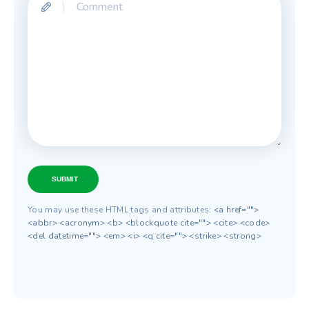
SUBMIT
You may use these HTML tags and attributes:
<a href="">
<abbr> <acronym> <b> <blockquote cite=""> <cite> <code>
<del datetime=""> <em> <i> <q cite=""> <strike> <strong>