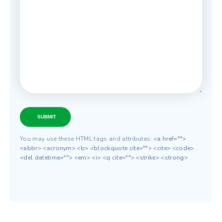
SUBMIT
You may use these HTML tags and attributes:
<a href="">
<abbr> <acronym> <b> <blockquote cite=""> <cite> <code>
<del datetime=""> <em> <i> <q cite=""> <strike> <strong>