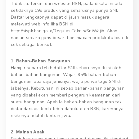
Tidak isu terkini dari website BSN, pada dikala ini ada
setidaknya 198 produk yang seharusnya punya SNI.
Daftar lengkapnya dapat di jalan masuk segera
melewati web Info Jika BSN di
http://sispk.bsn.go.id/RegulasiTeknis/SniWajib. Akan
namun secara garis besar, tipe-macam produk itu bisa di
cek sebagai berikut.
1. Bahan-Bahan Bangunan
Hampir separo lebih daftar SNI seharusnya di isi oleh
bahan-bahan bangunan. Wajar, 95% bahan-bahan
bangunan, apa saja jenisnya, wajib punya logo SNI di
labelnya. Kebutuhan ini sebab bahan-bahan bangunan
yang dipakai akan memberi pengaruh keamanan dari
suatu bangunan. Apabila bahan-bahan bangunan tak
distandarisasi lebih-lebih dahulu oleh BSN, karenanya
risikonya adalah korban jiwa.
2. Mainan Anak
Produk pertama dan utama yang patut memiliki standard