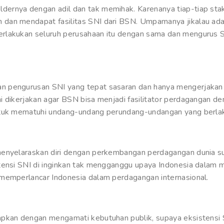
ernya dengan adil dan tak memihak. Karenanya tiap-tiap sta
dan mendapat fasilitas SNI dari BSN. Umpamanya jikalau ada
rlakukan seluruh perusahaan itu dengan sama dan mengurus S
 pengurusan SNI yang tepat sasaran dan hanya mengerjakan c
i dikerjakan agar BSN bisa menjadi fasilitator perdagangan 
ntuk mematuhi undang-undang perundang-undangan yang berlaku
menyelaraskan diri dengan perkembangan perdagangan dunia su
tensi SNI di inginkan tak mengganggu upaya Indonesia dalam me
memperlancar Indonesia dalam perdagangan internasional.
apkan dengan mengamati kebutuhan publik, supaya eksistensi