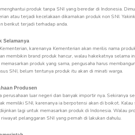
enghantui produk tanpa SNI yang beredar di Indonesia. Dimunc
terian atau terjadi kecelakaan dikarnakan produk non SNI. Yakin
berikut terjadi terhadap anda.
uk Selamanya
h Kementerian, karenanya Kementerian akan merilis nama produk
akan membikin brand produk hancur, walau hakekatnya selama in
an memasarkan produk yang sama, pengusaha harus membangun 
us SNI, belum tentunya produk itu akan di minati warga.
sahaan Produsen
ada perusahaan luar negeri dan banyak importir nya. Sekiranya s
 memiliki SNI, karenanya ia berpotensi akan di boikot. Kalau 
 diijinkan lagi untuk memasarkan produk di Indonesia. Walau pr
riwayat pelanggaran SNI yang pernah di lakukan dahulu.
Pemerintah