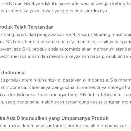
ta SNI dari BSN, produk itu automatis sesuai dengan kebutuh
wa Indonesia yakni pasar yang pas buat produknya.
roduk Telah Terstandar
uk yang lepas dari pengawasan BSN. Kalau, sekarang masih ba
uk SNI notabene lebih aman dan nyaman diaplikasikan daripad
 lewat jasa SNI, produk anda automatis akan memenuhi standard
lebih merasa aman dan menaruh keyakinan pada produk anda, di
i Indonesia
tu produk meraih izin untuk di pasarkan di Indonesia. Seump
di Indonesia. Karenanya pengusaha itu semestinya meregistr
sarkan ke Indonesia tanpa mengantongi SNI lebih-lebih dulu, kar
saran, sang pengusaha malah akan tersandung kasus lantaran me
Jika Ada Dimunculkan yang Umpamanya Produk
 menentukan keamanan customer, produk masih mempunyai resik