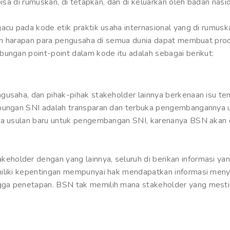
bisa di rumuskan, di tetapkan, dan di keluarkan oleh badan nas
gacu pada kode etik praktik usaha internasional yang di rumus
engan harapan para pengusaha di semua dunia dapat membuat p
bungan point-point dalam kode itu adalah sebagai berikut:
gusaha, dan pihak-pihak stakeholder lainnya berkenaan isu te
ubungan SNI adalah transparan dan terbuka pengembangannya u
ada usulan baru untuk pengembangan SNI, karenanya BSN akan 
older dengan yang lainnya, seluruh di berikan informasi yang
emiliki kepentingan mempunyai hak mendapatkan informasi me
gga penetapan. BSN tak memilih mana stakeholder yang mest