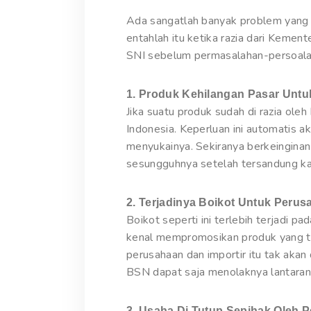
Ada sangatlah banyak problem yang m
entahlah itu ketika razia dari Kemen
SNI sebelum permasalahan-persoalan 
1. Produk Kehilangan Pasar Unt
Jika suatu produk sudah di razia ole
Indonesia. Keperluan ini automatis 
menyukainya. Sekiranya berkeingin
sesungguhnya setelah tersandung kas
2. Terjadinya Boikot Untuk Peru
Boikot seperti ini terlebih terjadi p
kenal mempromosikan produk yang tak
perusahaan dan importir itu tak akan
BSN dapat saja menolaknya lantaran 
3. Usaha Di Tutup Sepihak Oleh 