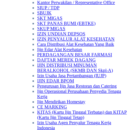
Kantor Perwakilan / Representative Office
SIUP / TDP
SBUJK
SKT MIGAS
SKT PANAS BUMI (EBTKE)
SKUP MIGAS
IZIN UNDIAN DEPSOS
IZIN PENYALUR ALAT KESEHATAN
Cara Distribusi Alat Kesehatan Yang Baik
Ijin Edar Alat Kesehatan
PERDAGANGAN BESAR FARMASI
DAFTAR MEREK DAGANG
IJIN DISTRIBUSI MINUMAN
BERALKOHOL (SKMB DAN Skpl-A)
Izin Usaha Jasa Pertambangan (IUJP)
IJIN EDAR BPOM
Pengurusan Ijin Jasa Restoran dan Catering
Ijin Operasional Perusahaan Penyedia Tenaga
Kerja
Ijin Mendirikan Homestay
CE MARKING
KITAS (Kartu Ijin Tinggal Terbatas) dan KITAP
(Kartu Ijin Tinggal Tetap)
Izin Usaha Agen Penyalur Tenaga Kerja
Indonesia