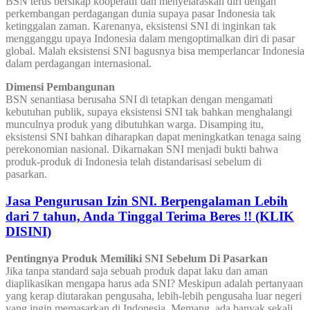
BSN terus bersikap kooperatif dan menyelaraskan diri dengan
perkembangan perdagangan dunia supaya pasar Indonesia tak
ketinggalan zaman. Karenanya, eksistensi SNI di inginkan tak
mengganggu upaya Indonesia dalam mengoptimalkan diri di pasar
global. Malah eksistensi SNI bagusnya bisa memperlancar Indonesia
dalam perdagangan internasional.
Dimensi Pembangunan
BSN senantiasa berusaha SNI di tetapkan dengan mengamati
kebutuhan publik, supaya eksistensi SNI tak bahkan menghalangi
munculnya produk yang dibutuhkan warga. Disamping itu,
eksistensi SNI bahkan diharapkan dapat meningkatkan tenaga saing
perekonomian nasional. Dikarnakan SNI menjadi bukti bahwa
produk-produk di Indonesia telah distandarisasi sebelum di
pasarkan.
Jasa Pengurusan Izin SNI. Berpengalaman Lebih
dari 7 tahun, Anda Tinggal Terima Beres !! (KLIK
DISINI)
Pentingnya Produk Memiliki SNI Sebelum Di Pasarkan
Jika tanpa standard saja sebuah produk dapat laku dan aman
diaplikasikan mengapa harus ada SNI? Meskipun adalah pertanyaan
yang kerap diutarakan pengusaha, lebih-lebih pengusaha luar negeri
yang ingin memasarkan di Indonesia. Memang, ada banyak sekali