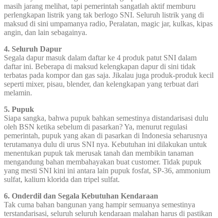
masih jarang melihat, tapi pemerintah sangatlah aktif memburu
perlengkapan listrik yang tak berlogo SNI. Seluruh listrik yang di
maksud di sini umpamanya radio, Peralatan, magic jar, kulkas, kipas
angin, dan lain sebagainya.
4. Seluruh Dapur
Segala dapur masuk dalam daftar ke 4 produk patut SNI dalam
daftar ini. Beberapa di maksud kelengkapan dapur di sini tidak
terbatas pada kompor dan gas saja. Jikalau juga produk-produk kecil
seperti mixer, pisau, blender, dan kelengkapan yang terbuat dari
melamin.
5. Pupuk
Siapa sangka, bahwa pupuk bahkan semestinya distandarisasi dulu
oleh BSN ketika sebelum di pasarkan? Ya, menurut regulasi
pemerintah, pupuk yang akan di pasarkan di Indonesia seharusnya
terutamanya dulu di urus SNI nya. Kebutuhan ini dilakukan untuk
menentukan pupuk tak merusak tanah dan membikin tanaman
mengandung bahan membahayakan buat customer. Tidak pupuk
yang mesti SNI kini ini antara lain pupuk fosfat, SP-36, ammonium
sulfat, kalium klorida dan tripel sulfat.
6. Onderdil dan Segala Kebutuhan Kendaraan
Tak cuma bahan bangunan yang hampir semuanya semestinya
terstandarisasi, seluruh seluruh kendaraan malahan harus di pastikan