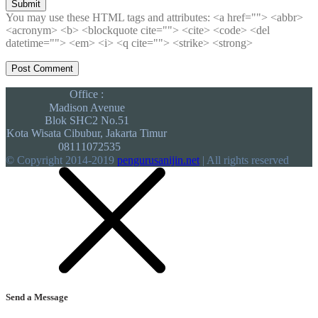
Submit
You may use these HTML tags and attributes:
<a href=""> <abbr>
<acronym> <b> <blockquote cite=""> <cite> <code> <del
datetime=""> <em> <i> <q cite=""> <strike> <strong>
Office :
Madison Avenue
Blok SHC2 No.51
Kota Wisata Cibubur, Jakarta Timur
08111072535
© Copyright 2014-2019
pengurusanijin.net
| All rights reserved
Send a Message