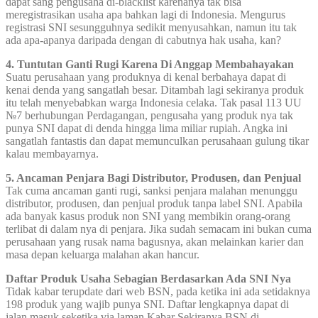
dapat sang pengusaha di-blacklist karenanya tak bisa
meregistrasikan usaha apa bahkan lagi di Indonesia. Mengurus
registrasi SNI sesungguhnya sedikit menyusahkan, namun itu tak
ada apa-apanya daripada dengan di cabutnya hak usaha, kan?
4. Tuntutan Ganti Rugi Karena Di Anggap Membahayakan
Suatu perusahaan yang produknya di kenal berbahaya dapat di
kenai denda yang sangatlah besar. Ditambah lagi sekiranya produk
itu telah menyebabkan warga Indonesia celaka. Tak pasal 113 UU
№7 berhubungan Perdagangan, pengusaha yang produk nya tak
punya SNI dapat di denda hingga lima miliar rupiah. Angka ini
sangatlah fantastis dan dapat memunculkan perusahaan gulung tikar
kalau membayarnya.
5. Ancaman Penjara Bagi Distributor, Produsen, dan Penjual
Tak cuma ancaman ganti rugi, sanksi penjara malahan menunggu
distributor, produsen, dan penjual produk tanpa label SNI. Apabila
ada banyak kasus produk non SNI yang membikin orang-orang
terlibat di dalam nya di penjara. Jika sudah semacam ini bukan cuma
perusahaan yang rusak nama bagusnya, akan melainkan karier dan
masa depan keluarga malahan akan hancur.
Daftar Produk Usaha Sebagian Berdasarkan Ada SNI Nya
Tidak kabar terupdate dari web BSN, pada ketika ini ada setidaknya
198 produk yang wajib punya SNI. Daftar lengkapnya dapat di
jalan masuk seketika via laman Kabar Sekiranya BSN di