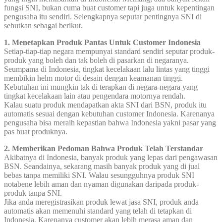
fungsi SNI, bukan cuma buat customer tapi juga untuk kepentingan
pengusaha itu sendiri. Selengkapnya seputar pentingnya SNI di
sebutkan sebagai berikut.
1. Menetapkan Produk Pantas Untuk Customer Indonesia
Setiap-tiap-tiap negara mempunyai standard sendiri seputar produk-
produk yang boleh dan tak boleh di pasarkan di negaranya.
Seumpama di Indonesia, tingkat kecelakaan lalu lintas yang tinggi
membikin helm motor di desain dengan keamanan tinggi.
Kebutuhan ini mungkin tak di terapkan di negara-negara yang
tingkat kecelakaan lain atau pengendara motornya rendah.
Kalau suatu produk mendapatkan akta SNI dari BSN, produk itu
automatis sesuai dengan kebutuhan customer Indonesia. Karenanya
pengusaha bisa meraih kepastian bahwa Indonesia yakni pasar yang
pas buat produknya.
2. Memberikan Pedoman Bahwa Produk Telah Terstandar
Akibatnya di Indonesia, banyak produk yang lepas dari pengawasan
BSN. Seandainya, sekarang masih banyak produk yang di jual
bebas tanpa memiliki SNI. Walau sesungguhnya produk SNI
notabene lebih aman dan nyaman digunakan daripada produk-
produk tanpa SNI.
Jika anda meregistrasikan produk lewat jasa SNI, produk anda
automatis akan memenuhi standard yang telah di tetapkan di
Indonesia. Karenanya customer akan lebih merasa aman dan