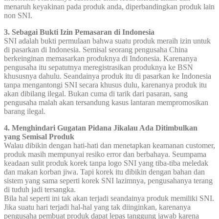
menaruh keyakinan pada produk anda, diperbandingkan produk lain
non SNI.
3. Sebagai Bukti Izin Pemasaran di Indonesia
SNI adalah bukti permulaan bahwa suatu produk meraih izin untuk
di pasarkan di Indonesia. Semisal seorang pengusaha China
berkeinginan memasarkan produknya di Indonesia. Karenanya
pengusaha itu sepatutnya meregistrasikan produknya ke BSN
khususnya dahulu. Seandainya produk itu di pasarkan ke Indonesia
tanpa mengantongi SNI secara khusus dulu, karenanya produk itu
akan dibilang ilegal. Bukan cuma di tarik dari pasaran, sang
pengusaha malah akan tersandung kasus lantaran mempromosikan
barang ilegal.
4. Menghindari Gugatan Pidana Jikalau Ada Ditimbulkan
yang Semisal Produk
Walau dibikin dengan hati-hati dan menetapkan keamanan customer,
produk masih mempunyai resiko error dan berbahaya. Seumpama
keadaan sulit produk korek tanpa logo SNI yang tiba-tiba meledak
dan makan korban jiwa. Tapi korek itu dibikin dengan bahan dan
sistem yang sama seperti korek SNI lazimnya, pengusahanya terang
di tuduh jadi tersangka.
Bila hal seperti ini tak akan terjadi seandainya produk memiliki SNI.
Jika suatu hari terjadi hal-hal yang tak diinginkan, karenanya
pengusaha pembuat produk dapat lepas tanggung jawab karena