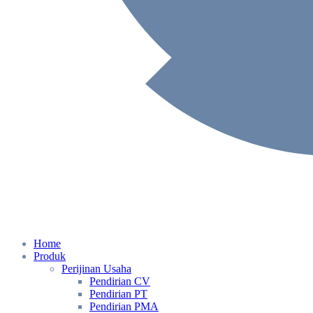
Home
Produk
Perijinan Usaha
Pendirian CV
Pendirian PT
Pendirian PMA