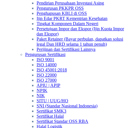
Pendirian Perusahaan Investasi Asing
Pengurusan PKKPR OSS
Penghapusan KBLI di OSS
Ijin Edar PKRT Kementrian Kesehatan
Tingkat Komponen Dalam Negeri
Persetujuan Impor dan Ekspor (Ijin Kuota Impor
dan Ekspor)
Paket Retainer (Bayar perbulan, dapatkan solusi
legal Dan HRD selama 1 tahun penuh)
Perijinan dan Sertifikasi Lainnya
Pengurusan Sertifikasi
ISO 9001
ISO 14000
ISO 45001:2018
ISO 22000
ISO 27000
APIU | APIP
NPIK
NIK
SITU | UUG/HO
SNI (Standar Nasional Indonesia)
Sertifikat SMK3
Sertifikat Halal
Sertifikat Standar OSS RBA
Halal Logistik