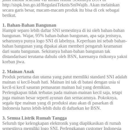
http://sispk.bsn.go.id/RegulasiTeknis/SniWajib. Akan melainkan
secara garis besar, macam-macam produk itu bisa di cek sebagai
berikut.
1. Bahan-Bahan Bangunan
Hampir separo lebih daftar SNI semestinya di isi oleh bahan-bahan
bangunan. Wajar, 95% bahan-bahan bangunan, apa saja jenisnya,
seharusnya punya logo SNI di labelnya. Keperluan ini sebab bahan-
bahan bangunan yang dipakai akan memberi pengaruh keamanan
dari suatu bangunan. Sekiranya bahan-bahan bangunan tak
distandarisasi terutama dahulu oleh BSN, karenanya risikonya yakni
korban jiwa.
2. Mainan Anak
Produk pertama dan utama yang patut memiliki standard SNI adalah
mainan si kecil-buah hati. Mainan ini tak di batasi dengan usia si
kecil-si kecil sasaran pemasaran mainan hal yang demikian.
Perlengkapan tidak terbatas pada mainan-mainan kecil saja, tetapi
juga mainan besar seperti ayunan dan semacamnya. Pokoknya,
segala tipe mainan yang di produksi atau akan di pasarkan di
Indonesia harus lebih-lebih dulu di daftarkan ke BSN.
3. Semua Listrik Rumah Tangga
Seluruh tipe kelengkapan elektronik yang diaplikasikan di rumah
semestinya memiliki logo SNI. Perlengkapan customer Indonesia