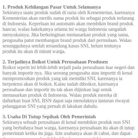
1. Produk Kehilangan Pasar Untuk Selamanya
Sekiranya suatu produk sudah di razia oleh Kementerian, karenanya
Kementerian akan merilis nama produk itu sebagai produk terlarang
di Indonesia. Keperluan ini automatis akan membikin brand produk
hancur, walau hakekatnya selama ini warga Indonesia sangatlah
menyukainya. Jika berkeinginan memasarkan produk yang sama,
pengusaha patut membangun brand produk dari permulaan. Walau
sesungguhnya setelah tersandung kasus SNI, belum tentunya
produk itu akan di minati warga.
2. Terjadinya Boikot Untuk Perusahaan Produsen
Boikot seperti ini lebih-lebih terjadi pada perusahaan luar negeri dan
banyak importir nya. Jika seorang pengusaha atau importir di kenal
mempromosikan produk yang tak memiliki SNI, karenanya ia
berpotensi akan di boikot. Kalau sudah diboikot, karenanya
perusahaan dan importir itu tak akan diijinkan lagi untuk
memasarkan produk di Indonesia. Walau produk mereka di
daftarkan buat SNI, BSN dapat saja menolaknya lantaran riwayat
pelanggaran SNI yang pernah di lakukan dahulu.
3. Usaha Di Tutup Sepihak Oleh Pemerintah
Sekiranya sebuah perusahaan di kenal membikin produk non SNI
yang berbahaya buat warga, karenanya perusahaan itu akan di tutup
pemerintah ketika itu juga. Izin usahanya akan di cabut, dan dapat-