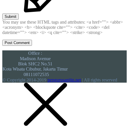
Submit
You may use these HTML tags and attributes:
<a href=""> <abbr>
<acronym> <b> <blockquote cite=""> <cite> <code> <del
datetime=""> <em> <i> <q cite=""> <strike> <strong>
Office :
Madison Avenue
Blok SHC2 No.51
Kota Wisata Cibubur, Jakarta Timur
08111072535
© Copyright 2014-2019
pengurusanijin.net
| All rights reserved