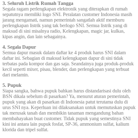
3. Seluruh Listrik Rumah Tangga
Segala ragam perlengkapan elektronik yang diterapkan di rumah
sepatutnya memiliki logo SNI. Peralatan customer Indonesia masih
jarang mengamati, namun pemerintah sangatlah aktif memburu
perlengkapan listrik yang tak berlogo SNI. Semua listrik yang di
maksud di sini misalnya radio, Kelengkapan, magic jar, kulkas,
kipas angin, dan lain sebagainya.
4. Segala Dapur
Semua dapur masuk dalam daftar ke 4 produk harus SNI dalam
daftar ini. Sebagian di maksud kelengkapan dapur di sini tidak
terbatas pada kompor dan gas saja. Seandainya juga produk-produk
kecil seperti mixer, pisau, blender, dan perlengkapan yang terbuat
dari melamin.
5. Pupuk
Siapa sangka, bahwa pupuk bahkan harus distandarisasi dulu oleh
BSN dikala sebelum di pasarkan? Ya, menurut aturan pemerintah,
pupuk yang akan di pasarkan di Indonesia patut terutama dulu di
urus SNI nya. Keperluan ini dilaksanakan untuk memutuskan pupuk
tak merusak tanah dan membikin tanaman mengandung bahan
membahayakan buat customer. Tidak pupuk yang semestinya SNI
kini ini antara lain pupuk fosfat, SP-36, ammonium sulfat, kalium
klorida dan tripel sulfat.