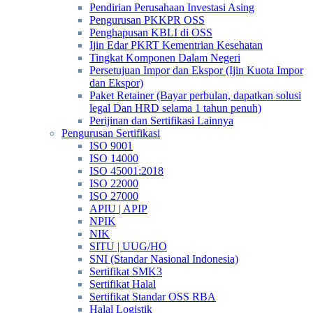
Pendirian Perusahaan Investasi Asing
Pengurusan PKKPR OSS
Penghapusan KBLI di OSS
Ijin Edar PKRT Kementrian Kesehatan
Tingkat Komponen Dalam Negeri
Persetujuan Impor dan Ekspor (Ijin Kuota Impor
dan Ekspor)
Paket Retainer (Bayar perbulan, dapatkan solusi
legal Dan HRD selama 1 tahun penuh)
Perijinan dan Sertifikasi Lainnya
Pengurusan Sertifikasi
ISO 9001
ISO 14000
ISO 45001:2018
ISO 22000
ISO 27000
APIU | APIP
NPIK
NIK
SITU | UUG/HO
SNI (Standar Nasional Indonesia)
Sertifikat SMK3
Sertifikat Halal
Sertifikat Standar OSS RBA
Halal Logistik