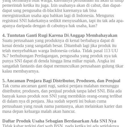
yang berbahaya buat warga, karenanya perusahaan itu akan di tutup
pemerintah ketika itu juga. Izin usahanya akan di cabut, dan dapat-
dapat sang pengusaha di-blacklist karenanya tak bisa
meregistrasikan usaha apa bahkan lagi di Indonesia. Mengurus
registrasi SNI hakekatnya sedikit menyusahkan, tapi itu tak ada apa-
apanya daripada dengan di cabutnya hak usaha, kan?
4. Tuntutan Ganti Rugi Karena Di Anggap Membahayakan
Suatu perusahaan yang produknya di kenal berbahaya dapat di
kenai denda yang sangatlah besar. Ditambah lagi jika produk itu
telah menyebabkan warga Indonesia celaka. Tidak pasal 113 UU
№7 berhubungan Perdagangan, pengusaha yang produk nya tak
punya SNI dapat di denda hingga lima miliar rupiah. Angka ini
sangatlah fantastis dan dapat memunculkan perusahaan gulung tikar
kalau membayarnya.
5. Ancaman Penjara Bagi Distributor, Produsen, dan Penjual
Tak cuma ancaman ganti rugi, sanksi penjara malahan menunggu
distributor, produsen, dan penjual produk tanpa label SNI. Bila ada
banyak kasus produk non SNI yang membikin orang-orang terlibat
di dalam nya di penjara. Jika sudah seperti ini bukan cuma
perusahaan yang rusak nama pantasnya, akan melainkan karier dan
masa depan keluarga malah akan hancur.
Daftar Produk Usaha Sebagian Berdasarkan Ada SNI Nya
Tidak kabar terkini dari web BSN, pada ketika ini ada setidaknya