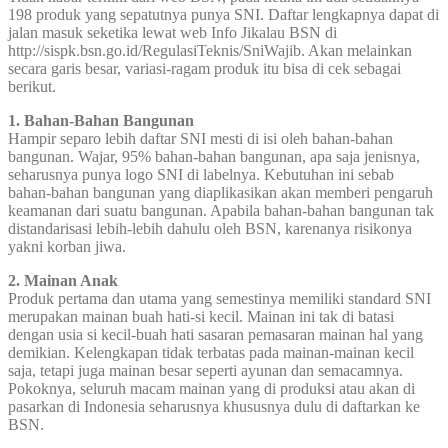
198 produk yang sepatutnya punya SNI. Daftar lengkapnya dapat di
jalan masuk seketika lewat web Info Jikalau BSN di
http://sispk.bsn.go.id/RegulasiTeknis/SniWajib. Akan melainkan
secara garis besar, variasi-ragam produk itu bisa di cek sebagai
berikut.
1. Bahan-Bahan Bangunan
Hampir separo lebih daftar SNI mesti di isi oleh bahan-bahan
bangunan. Wajar, 95% bahan-bahan bangunan, apa saja jenisnya,
seharusnya punya logo SNI di labelnya. Kebutuhan ini sebab
bahan-bahan bangunan yang diaplikasikan akan memberi pengaruh
keamanan dari suatu bangunan. Apabila bahan-bahan bangunan tak
distandarisasi lebih-lebih dahulu oleh BSN, karenanya risikonya
yakni korban jiwa.
2. Mainan Anak
Produk pertama dan utama yang semestinya memiliki standard SNI
merupakan mainan buah hati-si kecil. Mainan ini tak di batasi
dengan usia si kecil-buah hati sasaran pemasaran mainan hal yang
demikian. Kelengkapan tidak terbatas pada mainan-mainan kecil
saja, tetapi juga mainan besar seperti ayunan dan semacamnya.
Pokoknya, seluruh macam mainan yang di produksi atau akan di
pasarkan di Indonesia seharusnya khususnya dulu di daftarkan ke
BSN.