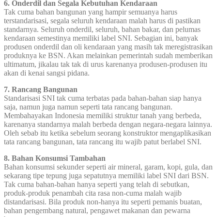
6. Onderdil dan Segala Kebutuhan Kendaraan
Tak cuma bahan bangunan yang hampir semuanya harus
terstandarisasi, segala seluruh kendaraan malah harus di pastikan
standarnya. Seluruh onderdil, seluruh, bahan bakar, dan pelumas
kendaraan semestinya memiliki label SNI. Sebagian ini, banyak
produsen onderdil dan oli kendaraan yang masih tak meregistrasikan
produknya ke BSN. Akan melainkan pemerintah sudah memberikan
ultimatum, jikalau tak tak di urus karenanya produsen-produsen itu
akan di kenai sangsi pidana.
7. Rancang Bangunan
Standarisasi SNI tak cuma terbatas pada bahan-bahan siap hanya
saja, namun juga namun seperti tata rancang bangunan.
Membahayakan Indonesia memiliki struktur tanah yang berbeda,
karenanya standarnya malah berbeda dengan negara-negara lainnya.
Oleh sebab itu ketika sebelum seorang konstruktor mengaplikasikan
tata rancang bangunan, tata rancang itu wajib patut berlabel SNI.
8. Bahan Konsumsi Tambahan
Bahan konsumsi sekunder seperti air mineral, garam, kopi, gula, dan
sekarang tipe tepung juga sepatutnya memiliki label SNI dari BSN.
Tak cuma bahan-bahan hanya seperti yang telah di sebutkan,
produk-produk penambah cita rasa non-cuma malah wajib
distandarisasi. Bila produk non-hanya itu seperti pemanis buatan,
bahan pengembang natural, pengawet makanan dan pewarna