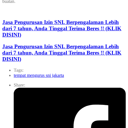
buatan.
Jasa Pengurusan Izin SNI. Berpengalaman Lebih
dari 7 tahun, Anda Tinggal Terima Beres !! (KLIK
DISINI)
Jasa Pengurusan Izin SNI. Berpengalaman Lebih
dari 7 tahun, Anda Tinggal Terima Beres !! (KLIK
DISINI)
Tags:
tempat mengurus sni jakarta
Share: