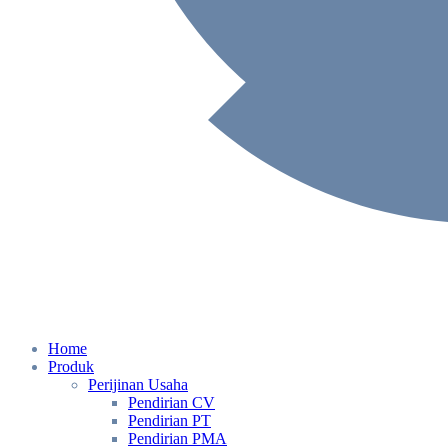
Home
Produk
Perijinan Usaha
Pendirian CV
Pendirian PT
Pendirian PMA