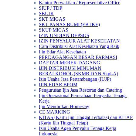
Kantor Perwakilan / Representative Office
SIUP / TDP
SBUJK
SKT MIGAS
SKT PANAS BUMI (EBTKE)
SKUP MIGAS
IZIN UNDIAN DEPSOS
IZIN PENYALUR ALAT KESEHATAN
Cara Distribusi Alat Kesehatan Yang Baik
Ijin Edar Alat Kesehatan
PERDAGANGAN BESAR FARMASI
DAFTAR MEREK DAGANG
IJIN DISTRIBUSI MINUMAN
BERALKOHOL (SKMB DAN Skpl-A)
Izin Usaha Jasa Pertambangan (IUJP)
IJIN EDAR BPOM
Pengurusan Ijin Jasa Restoran dan Catering
Ijin Operasional Perusahaan Penyedia Tenaga
Kerja
Ijin Mendirikan Homestay
CE MARKING
KITAS (Kartu Ijin Tinggal Terbatas) dan KITAP
(Kartu Ijin Tinggal Tetap)
Izin Usaha Agen Penyalur Tenaga Kerja
Indonesia