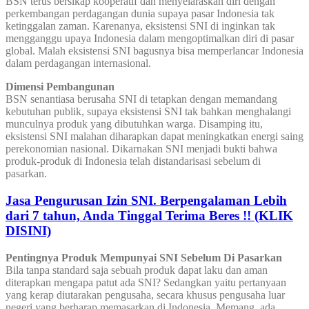
BSN terus bersikap kooperatif dan menyelaraskan diri dengan
perkembangan perdagangan dunia supaya pasar Indonesia tak
ketinggalan zaman. Karenanya, eksistensi SNI di inginkan tak
mengganggu upaya Indonesia dalam mengoptimalkan diri di pasar
global. Malah eksistensi SNI bagusnya bisa memperlancar Indonesia
dalam perdagangan internasional.
Dimensi Pembangunan
BSN senantiasa berusaha SNI di tetapkan dengan memandang
kebutuhan publik, supaya eksistensi SNI tak bahkan menghalangi
munculnya produk yang dibutuhkan warga. Disamping itu,
eksistensi SNI malahan diharapkan dapat meningkatkan energi saing
perekonomian nasional. Dikarnakan SNI menjadi bukti bahwa
produk-produk di Indonesia telah distandarisasi sebelum di
pasarkan.
Jasa Pengurusan Izin SNI. Berpengalaman Lebih
dari 7 tahun, Anda Tinggal Terima Beres !! (KLIK
DISINI)
Pentingnya Produk Mempunyai SNI Sebelum Di Pasarkan
Bila tanpa standard saja sebuah produk dapat laku dan aman
diterapkan mengapa patut ada SNI? Sedangkan yaitu pertanyaan
yang kerap diutarakan pengusaha, secara khusus pengusaha luar
negeri yang berharap memasarkan di Indonesia. Memang, ada