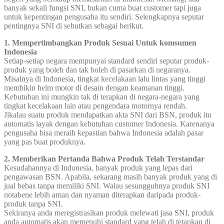
banyak sekali fungsi SNI, bukan cuma buat customer tapi juga
untuk kepentingan pengusaha itu sendiri. Selengkapnya seputar
pentingnya SNI di sebutkan sebagai berikut.
1. Mempertimbangkan Produk Sesuai Untuk komsumen
Indonesia
Setiap-setiap negara mempunyai standard sendiri seputar produk-
produk yang boleh dan tak boleh di pasarkan di negaranya.
Misalnya di Indonesia, tingkat kecelakaan lalu lintas yang tinggi
membikin helm motor di desain dengan keamanan tinggi.
Kebutuhan ini mungkin tak di terapkan di negara-negara yang
tingkat kecelakaan lain atau pengendara motornya rendah.
Jikalau suatu produk mendapatkan akta SNI dari BSN, produk itu
automatis layak dengan kebutuhan customer Indonesia. Karenanya
pengusaha bisa meraih kepastian bahwa Indonesia adalah pasar
yang pas buat produknya.
2. Memberikan Pertanda Bahwa Produk Telah Terstandar
Kesudahannya di Indonesia, banyak produk yang lepas dari
pengawasan BSN. Apabila, sekarang masih banyak produk yang di
jual bebas tanpa memiliki SNI. Walau sesungguhnya produk SNI
notabene lebih aman dan nyaman diterapkan daripada produk-
produk tanpa SNI.
Sekiranya anda meregistrasikan produk melewati jasa SNI, produk
anda automatis akan memenuhi standard yang telah di tetapkan di