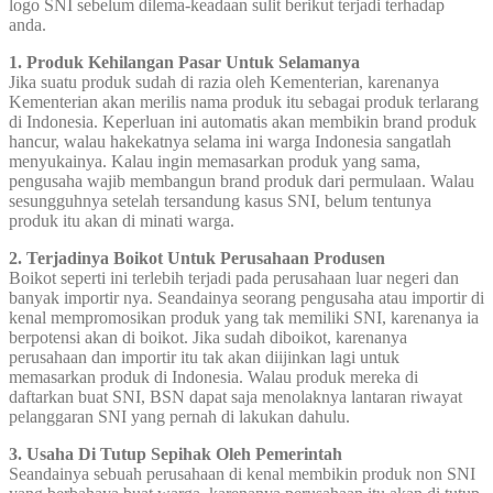
logo SNI sebelum dilema-keadaan sulit berikut terjadi terhadap
anda.
1. Produk Kehilangan Pasar Untuk Selamanya
Jika suatu produk sudah di razia oleh Kementerian, karenanya
Kementerian akan merilis nama produk itu sebagai produk terlarang
di Indonesia. Keperluan ini automatis akan membikin brand produk
hancur, walau hakekatnya selama ini warga Indonesia sangatlah
menyukainya. Kalau ingin memasarkan produk yang sama,
pengusaha wajib membangun brand produk dari permulaan. Walau
sesungguhnya setelah tersandung kasus SNI, belum tentunya
produk itu akan di minati warga.
2. Terjadinya Boikot Untuk Perusahaan Produsen
Boikot seperti ini terlebih terjadi pada perusahaan luar negeri dan
banyak importir nya. Seandainya seorang pengusaha atau importir di
kenal mempromosikan produk yang tak memiliki SNI, karenanya ia
berpotensi akan di boikot. Jika sudah diboikot, karenanya
perusahaan dan importir itu tak akan diijinkan lagi untuk
memasarkan produk di Indonesia. Walau produk mereka di
daftarkan buat SNI, BSN dapat saja menolaknya lantaran riwayat
pelanggaran SNI yang pernah di lakukan dahulu.
3. Usaha Di Tutup Sepihak Oleh Pemerintah
Seandainya sebuah perusahaan di kenal membikin produk non SNI