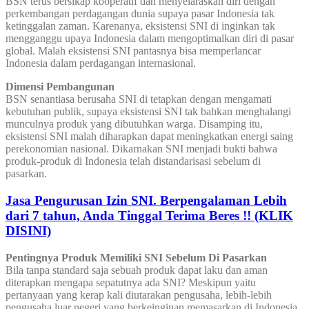
BSN terus bersikap kooperatif dan menyelaraskan diri dengan
perkembangan perdagangan dunia supaya pasar Indonesia tak
ketinggalan zaman. Karenanya, eksistensi SNI di inginkan tak
mengganggu upaya Indonesia dalam mengoptimalkan diri di pasar
global. Malah eksistensi SNI pantasnya bisa memperlancar
Indonesia dalam perdagangan internasional.
Dimensi Pembangunan
BSN senantiasa berusaha SNI di tetapkan dengan mengamati
kebutuhan publik, supaya eksistensi SNI tak bahkan menghalangi
munculnya produk yang dibutuhkan warga. Disamping itu,
eksistensi SNI malah diharapkan dapat meningkatkan energi saing
perekonomian nasional. Dikarnakan SNI menjadi bukti bahwa
produk-produk di Indonesia telah distandarisasi sebelum di
pasarkan.
Jasa Pengurusan Izin SNI. Berpengalaman Lebih
dari 7 tahun, Anda Tinggal Terima Beres !! (KLIK
DISINI)
Pentingnya Produk Memiliki SNI Sebelum Di Pasarkan
Bila tanpa standard saja sebuah produk dapat laku dan aman
diterapkan mengapa sepatutnya ada SNI? Meskipun yaitu
pertanyaan yang kerap kali diutarakan pengusaha, lebih-lebih
pengusaha luar negeri yang berkeinginan memasarkan di Indonesia.