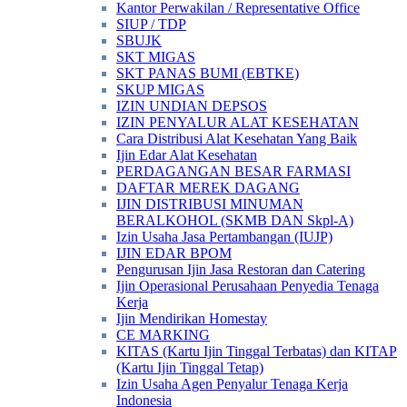
Kantor Perwakilan / Representative Office
SIUP / TDP
SBUJK
SKT MIGAS
SKT PANAS BUMI (EBTKE)
SKUP MIGAS
IZIN UNDIAN DEPSOS
IZIN PENYALUR ALAT KESEHATAN
Cara Distribusi Alat Kesehatan Yang Baik
Ijin Edar Alat Kesehatan
PERDAGANGAN BESAR FARMASI
DAFTAR MEREK DAGANG
IJIN DISTRIBUSI MINUMAN
BERALKOHOL (SKMB DAN Skpl-A)
Izin Usaha Jasa Pertambangan (IUJP)
IJIN EDAR BPOM
Pengurusan Ijin Jasa Restoran dan Catering
Ijin Operasional Perusahaan Penyedia Tenaga
Kerja
Ijin Mendirikan Homestay
CE MARKING
KITAS (Kartu Ijin Tinggal Terbatas) dan KITAP
(Kartu Ijin Tinggal Tetap)
Izin Usaha Agen Penyalur Tenaga Kerja
Indonesia