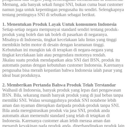
Memang, ada banyak sekali fungsi SNI, bukan cuma buat customer
namun juga untuk kepentingan pengusaha itu sendiri. Selengkapnya
tentang pentingnya SNI di sebutkan sebagai berikut.
1. Menentukan Produk Layak Untuk komsumen Indonesia
Setiap-setiap negara mempunyai standard sendiri tentang produk-
produk yang boleh dan tak boleh di pasarkan di negaranya.
Misalnya di Indonesia, tingkat kecelakaan lalu lintas yang tinggi
membikin helm motor di desain dengan keamanan tinggi.
Kebutuhan ini mungkin tak di terapkan di negara-negara yang
tingkat kecelakaan lain atau pengendara motornya rendah.
Jikalau suatu produk mendapatkan akta SNI dari BSN, produk itu
automatis pantas dengan kebutuhan customer Indonesia. Karenanya
pengusaha bisa meraih kepastian bahwa Indonesia ialah pasar yang
ideal buat produknya.
2. Memberikan Pertanda Bahwa Produk Telah Terstandar
Walhasil di Indonesia, banyak produk yang lepas dari pengawasan
BSN. Bila, sekarang masih banyak produk yang di jual bebas tanpa
memiliki SNI. Walau sesungguhnya produk SNI notabene lebih
aman dan nyaman diterapkan daripada produk-produk tanpa SNI.
Bila anda meregistrasikan produk via jasa SNI, produk anda
automatis akan memenuhi standard yang telah di tetapkan di
Indonesia. Karenanya customer akan lebih merasa aman dan
menaruh keyakinan pada produk anda, diperbandingkan produk lain