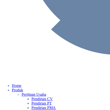
Home
Produk
Perijinan Usaha
Pendirian CV
Pendirian PT
Pendirian PMA