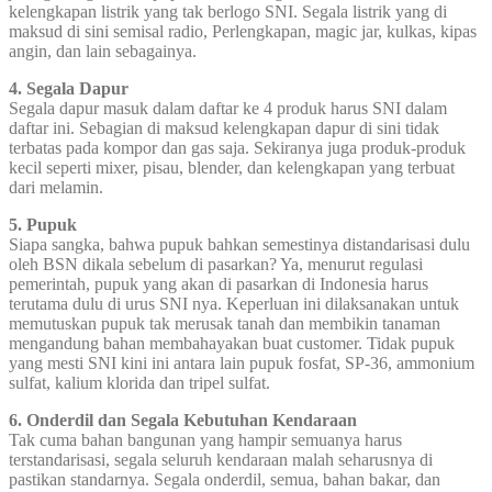
kelengkapan listrik yang tak berlogo SNI. Segala listrik yang di
maksud di sini semisal radio, Perlengkapan, magic jar, kulkas, kipas
angin, dan lain sebagainya.
4. Segala Dapur
Segala dapur masuk dalam daftar ke 4 produk harus SNI dalam
daftar ini. Sebagian di maksud kelengkapan dapur di sini tidak
terbatas pada kompor dan gas saja. Sekiranya juga produk-produk
kecil seperti mixer, pisau, blender, dan kelengkapan yang terbuat
dari melamin.
5. Pupuk
Siapa sangka, bahwa pupuk bahkan semestinya distandarisasi dulu
oleh BSN dikala sebelum di pasarkan? Ya, menurut regulasi
pemerintah, pupuk yang akan di pasarkan di Indonesia harus
terutama dulu di urus SNI nya. Keperluan ini dilaksanakan untuk
memutuskan pupuk tak merusak tanah dan membikin tanaman
mengandung bahan membahayakan buat customer. Tidak pupuk
yang mesti SNI kini ini antara lain pupuk fosfat, SP-36, ammonium
sulfat, kalium klorida dan tripel sulfat.
6. Onderdil dan Segala Kebutuhan Kendaraan
Tak cuma bahan bangunan yang hampir semuanya harus
terstandarisasi, segala seluruh kendaraan malah seharusnya di
pastikan standarnya. Segala onderdil, semua, bahan bakar, dan