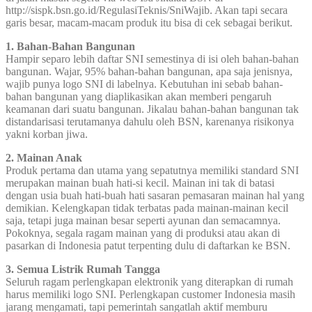
http://sispk.bsn.go.id/RegulasiTeknis/SniWajib. Akan tapi secara
garis besar, macam-macam produk itu bisa di cek sebagai berikut.
1. Bahan-Bahan Bangunan
Hampir separo lebih daftar SNI semestinya di isi oleh bahan-bahan
bangunan. Wajar, 95% bahan-bahan bangunan, apa saja jenisnya,
wajib punya logo SNI di labelnya. Kebutuhan ini sebab bahan-
bahan bangunan yang diaplikasikan akan memberi pengaruh
keamanan dari suatu bangunan. Jikalau bahan-bahan bangunan tak
distandarisasi terutamanya dahulu oleh BSN, karenanya risikonya
yakni korban jiwa.
2. Mainan Anak
Produk pertama dan utama yang sepatutnya memiliki standard SNI
merupakan mainan buah hati-si kecil. Mainan ini tak di batasi
dengan usia buah hati-buah hati sasaran pemasaran mainan hal yang
demikian. Kelengkapan tidak terbatas pada mainan-mainan kecil
saja, tetapi juga mainan besar seperti ayunan dan semacamnya.
Pokoknya, segala ragam mainan yang di produksi atau akan di
pasarkan di Indonesia patut terpenting dulu di daftarkan ke BSN.
3. Semua Listrik Rumah Tangga
Seluruh ragam perlengkapan elektronik yang diterapkan di rumah
harus memiliki logo SNI. Perlengkapan customer Indonesia masih
jarang mengamati, tapi pemerintah sangatlah aktif memburu