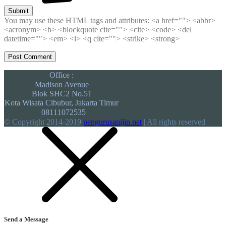
Submit
You may use these HTML tags and attributes:
<a href=""> <abbr>
<acronym> <b> <blockquote cite=""> <cite> <code> <del
datetime=""> <em> <i> <q cite=""> <strike> <strong>
Office :
Madison Avenue
Blok SHC2 No.51
Kota Wisata Cibubur, Jakarta Timur
08111072535
© Copyright 2014-2019
pengurusanijin.net
| All rights reserved
Send a Message