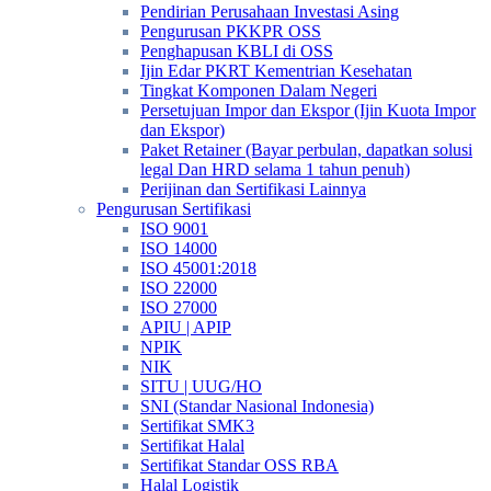
Pendirian Perusahaan Investasi Asing
Pengurusan PKKPR OSS
Penghapusan KBLI di OSS
Ijin Edar PKRT Kementrian Kesehatan
Tingkat Komponen Dalam Negeri
Persetujuan Impor dan Ekspor (Ijin Kuota Impor
dan Ekspor)
Paket Retainer (Bayar perbulan, dapatkan solusi
legal Dan HRD selama 1 tahun penuh)
Perijinan dan Sertifikasi Lainnya
Pengurusan Sertifikasi
ISO 9001
ISO 14000
ISO 45001:2018
ISO 22000
ISO 27000
APIU | APIP
NPIK
NIK
SITU | UUG/HO
SNI (Standar Nasional Indonesia)
Sertifikat SMK3
Sertifikat Halal
Sertifikat Standar OSS RBA
Halal Logistik