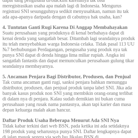
dapat sang pengusaha di-blacklist karenanya tak bisa
meregistrasikan usaha apa malah lagi di Indonesia. Mengurus
registrasi SNI sesungguhnya sedikit menyusahkan, namun itu tak
ada apa-apanya daripada dengan di cabutnya hak usaha, kan?
4. Tuntutan Ganti Rugi Karena Di Anggap Membahayakan
Suatu perusahaan yang produknya di kenal berbahaya dapat di
kenai denda yang sangatlah besar. Ditambah lagi seandainya produk
itu telah menyebabkan warga Indonesia celaka. Tidak pasal 113 UU
№7 berhubungan Perdagangan, pengusaha yang produk nya tak
punya SNI dapat di denda hingga lima miliar rupiah. Angka ini
sangatlah fantastis dan dapat memunculkan perusahaan gulung tikar
seandainya membayarnya.
5. Ancaman Penjara Bagi Distributor, Produsen, dan Penjual
Tak cuma ancaman ganti rugi, sanksi penjara bahkan menunggu
distributor, produsen, dan penjual produk tanpa label SNI. Jika ada
banyak kasus produk non SNI yang membikin orang-orang terlibat
di dalam nya di penjara. Kalau sudah demikian ini bukan cuma
perusahaan yang rusak nama pantasnya, akan tapi karier dan masa
depan keluarga malah akan hancur.
Daftar Produk Usaha Beberapa Menurut Ada SNI Nya
Tidak kabar terkini dari web BSN, pada ketika ini ada setidaknya
198 produk yang seharusnya punya SNI. Daftar lengkapnya dapat
di jalan masuk segera via web Isu Jikalau BSN di