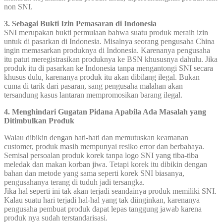
non SNI.
3. Sebagai Bukti Izin Pemasaran di Indonesia
SNI merupakan bukti permulaan bahwa suatu produk meraih izin
untuk di pasarkan di Indonesia. Misalnya seorang pengusaha China
ingin memasarkan produknya di Indonesia. Karenanya pengusaha
itu patut meregistrasikan produknya ke BSN khususnya dahulu. Jika
produk itu di pasarkan ke Indonesia tanpa mengantongi SNI secara
khusus dulu, karenanya produk itu akan dibilang ilegal. Bukan
cuma di tarik dari pasaran, sang pengusaha malahan akan
tersandung kasus lantaran mempromosikan barang ilegal.
4. Menghindari Gugatan Pidana Apabila Ada Masalah yang
Ditimbulkan Produk
Walau dibikin dengan hati-hati dan memutuskan keamanan
customer, produk masih mempunyai resiko error dan berbahaya.
Semisal persoalan produk korek tanpa logo SNI yang tiba-tiba
meledak dan makan korban jiwa. Tetapi korek itu dibikin dengan
bahan dan metode yang sama seperti korek SNI biasanya,
pengusahanya terang di tuduh jadi tersangka.
Jika hal seperti ini tak akan terjadi seandainya produk memiliki SNI.
Kalau suatu hari terjadi hal-hal yang tak diinginkan, karenanya
pengusaha pembuat produk dapat lepas tanggung jawab karena
produk nya sudah terstandarisasi.