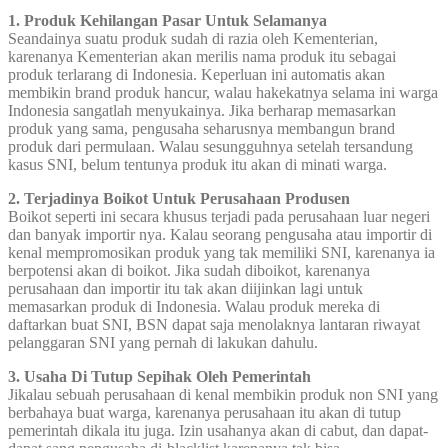
1. Produk Kehilangan Pasar Untuk Selamanya
Seandainya suatu produk sudah di razia oleh Kementerian,
karenanya Kementerian akan merilis nama produk itu sebagai
produk terlarang di Indonesia. Keperluan ini automatis akan
membikin brand produk hancur, walau hakekatnya selama ini warga
Indonesia sangatlah menyukainya. Jika berharap memasarkan
produk yang sama, pengusaha seharusnya membangun brand
produk dari permulaan. Walau sesungguhnya setelah tersandung
kasus SNI, belum tentunya produk itu akan di minati warga.
2. Terjadinya Boikot Untuk Perusahaan Produsen
Boikot seperti ini secara khusus terjadi pada perusahaan luar negeri
dan banyak importir nya. Kalau seorang pengusaha atau importir di
kenal mempromosikan produk yang tak memiliki SNI, karenanya ia
berpotensi akan di boikot. Jika sudah diboikot, karenanya
perusahaan dan importir itu tak akan diijinkan lagi untuk
memasarkan produk di Indonesia. Walau produk mereka di
daftarkan buat SNI, BSN dapat saja menolaknya lantaran riwayat
pelanggaran SNI yang pernah di lakukan dahulu.
3. Usaha Di Tutup Sepihak Oleh Pemerintah
Jikalau sebuah perusahaan di kenal membikin produk non SNI yang
berbahaya buat warga, karenanya perusahaan itu akan di tutup
pemerintah dikala itu juga. Izin usahanya akan di cabut, dan dapat-