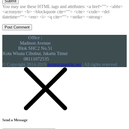
Submit
You may use these HTML tags and attributes:
<a href=""> <abbr>
<acronym> <b> <blockquote cite=""> <cite> <code> <del
datetime=""> <em> <i> <q cite=""> <strike> <strong>
Office :
Madison Avenue
Blok SHC2 No.51
Kota Wisata Cibubur, Jakarta Timur
08111072535
© Copyright 2014-2019
pengurusanijin.net
| All rights reserved
Send a Message