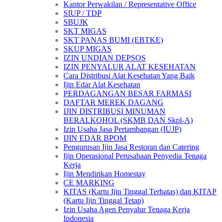
Kantor Perwakilan / Representative Office
SIUP / TDP
SBUJK
SKT MIGAS
SKT PANAS BUMI (EBTKE)
SKUP MIGAS
IZIN UNDIAN DEPSOS
IZIN PENYALUR ALAT KESEHATAN
Cara Distribusi Alat Kesehatan Yang Baik
Ijin Edar Alat Kesehatan
PERDAGANGAN BESAR FARMASI
DAFTAR MEREK DAGANG
IJIN DISTRIBUSI MINUMAN
BERALKOHOL (SKMB DAN Skpl-A)
Izin Usaha Jasa Pertambangan (IUJP)
IJIN EDAR BPOM
Pengurusan Ijin Jasa Restoran dan Catering
Ijin Operasional Perusahaan Penyedia Tenaga
Kerja
Ijin Mendirikan Homestay
CE MARKING
KITAS (Kartu Ijin Tinggal Terbatas) dan KITAP
(Kartu Ijin Tinggal Tetap)
Izin Usaha Agen Penyalur Tenaga Kerja
Indonesia