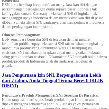
Koherensi
BSN terus bersikap kooperatif dan menyelaraskan diri dengan
perkembangan perdagangan dunia supaya pasar Indonesia tak
ketinggalan zaman. Karenanya, eksistensi SNI di inginkan tak
mengganggu upaya Indonesia dalam memaksimalkan diri di pasar
global. Pun eksistensi SNI pantasnya bisa memperlancar Indonesia
dalam perdagangan internasional.
Dimensi Pembangunan
BSN senantiasa berusaha SNI di tetapkan dengan melihat
kebutuhan publik, supaya eksistensi SNI tak malahan menghalangi
munculnya produk yang dibutuhkan warga. Disamping itu,
eksistensi SNI malahan diharapkan dapat meningkatkan kekuatan
saing perekonomian nasional. Dikarnakan SNI menjadi bukti bahwa
produk-produk di Indonesia telah distandarisasi sebelum di
pasarkan.
Jasa Pengurusan Izin SNI. Berpengalaman Lebih
dari 7 tahun, Anda Tinggal Terima Beres !! (KLIK
DISINI)
Pentingnya Produk Mempunyai SNI Sebelum Di Pasarkan
Kalau tanpa standard saja sebuah produk dapat laku dan aman
dipakai mengapa seharusnya ada SNI? Meski yakni pertanyaan
yang kerap kali diutarakan pengusaha, secara khusus pengusaha luar