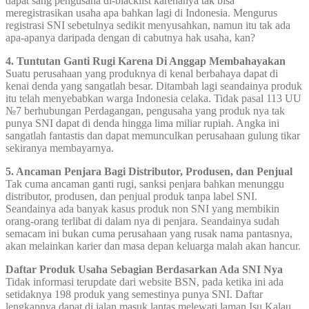
dapat sang pengusaha di-blacklist karenanya tak bisa
meregistrasikan usaha apa bahkan lagi di Indonesia. Mengurus
registrasi SNI sebetulnya sedikit menyusahkan, namun itu tak ada
apa-apanya daripada dengan di cabutnya hak usaha, kan?
4. Tuntutan Ganti Rugi Karena Di Anggap Membahayakan
Suatu perusahaan yang produknya di kenal berbahaya dapat di
kenai denda yang sangatlah besar. Ditambah lagi seandainya produk
itu telah menyebabkan warga Indonesia celaka. Tidak pasal 113 UU
№7 berhubungan Perdagangan, pengusaha yang produk nya tak
punya SNI dapat di denda hingga lima miliar rupiah. Angka ini
sangatlah fantastis dan dapat memunculkan perusahaan gulung tikar
sekiranya membayarnya.
5. Ancaman Penjara Bagi Distributor, Produsen, dan Penjual
Tak cuma ancaman ganti rugi, sanksi penjara bahkan menunggu
distributor, produsen, dan penjual produk tanpa label SNI.
Seandainya ada banyak kasus produk non SNI yang membikin
orang-orang terlibat di dalam nya di penjara. Seandainya sudah
semacam ini bukan cuma perusahaan yang rusak nama pantasnya,
akan melainkan karier dan masa depan keluarga malah akan hancur.
Daftar Produk Usaha Sebagian Berdasarkan Ada SNI Nya
Tidak informasi terupdate dari website BSN, pada ketika ini ada
setidaknya 198 produk yang semestinya punya SNI. Daftar
lengkapnya dapat di jalan masuk lantas melewati laman Isu Kalau