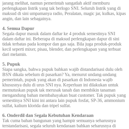
jarang melihat, namun pemerintah sangatlah aktif memburu
perlengkapan listrik yang tak berlogo SNI. Seluruh listrik yang di
maksud di sini umpamanya radio, Peralatan, magic jar, kulkas, kipas
angin, dan lain sebagainya.
4. Semua Dapur
Segala dapur masuk dalam daftar ke 4 produk semestinya SNI
dalam daftar ini. Beberapa di maksud perlengkapan dapur di sini
tidak terbatas pada kompor dan gas saja. Bila juga produk-produk
kecil seperti mixer, pisau, blender, dan perlengkapan yang terbuat
dari melamin.
5. Pupuk
Siapa sangka, bahwa pupuk bahkan wajib distandarisasi dulu oleh
BSN dikala sebelum di pasarkan? Ya, menurut undang-undang
pemerintah, pupuk yang akan di pasarkan di Indonesia wajib
khususnya dulu di urus SNI nya. Keperluan ini dilakukan untuk
memutuskan pupuk tak merusak tanah dan membikin tanaman
mengandung bahan membahayakan buat customer. Tak pupuk yang
semestinya SNI kini ini antara lain pupuk fosfat, SP-36, ammonium
sulfat, kalium klorida dan tripel sulfat.
6. Onderdil dan Segala Kebutuhan Kendaraan
Tak cuma bahan bangunan yang hampir semuanya seharusnya
terstandarisasi, segala seluruh kendaraan bahkan seharusnya di