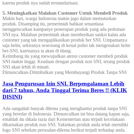
karena produk nya sudah terstandarisasi.
5. Meningkatkan Malahan Customer Untuk Membeli Produk
Makin hari, warga Indonesia makin jago dalam memutuskan
produk. Disamping itu, pemerintah bahkan senantiasa
menggencarkan kampanye penerapan produk yang ada pedoman
SNI nya. Malahan pemerintah akan memberikan sanksi kalau ada
customer yang tak mengaplikasikan produk ber SNI. Umpamanya
saja helm, sekiranya seseorang di kenal polisi tak mengenakan helm
ber-SNI, karenanya ia akan di tilang.
Ketimbang itu yang mewujudkan atensi customer membeli produk
SNI makin tinggi. Keadaan dengan produk non SNI, terang produk
SNI akan lebih di minati.
Dimunculkan-Ditimbulkan yang Membayangi Produk Tanpa SNI
Jasa Pengurusan Izin SNI. Berpengalaman Lebih
dari 7 tahun, Anda Tinggal Terima Beres !! (KLIK
DISINI)
Ada sangatlah banyak dilema yang menghantui produk tanpa SNI
yang beredar di Indonesia. Dimunculkan ini bisa datang kapan saja,
entahlah itu dikala razia dari Kementerian atau terjadi kecelakaan
dikarnakan produk non SNI. Yakinkan produk anda telah memiliki
logo SNI sebelum persoalan-dilema berikut terjadi terhadap anda.