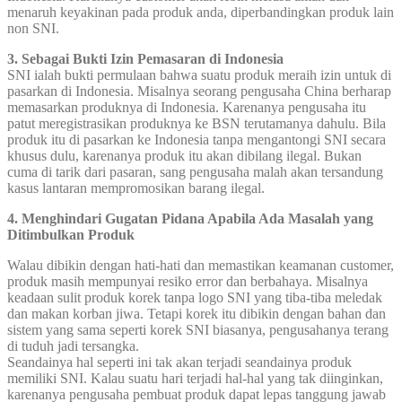
menaruh keyakinan pada produk anda, diperbandingkan produk lain
non SNI.
3. Sebagai Bukti Izin Pemasaran di Indonesia
SNI ialah bukti permulaan bahwa suatu produk meraih izin untuk di
pasarkan di Indonesia. Misalnya seorang pengusaha China berharap
memasarkan produknya di Indonesia. Karenanya pengusaha itu
patut meregistrasikan produknya ke BSN terutamanya dahulu. Bila
produk itu di pasarkan ke Indonesia tanpa mengantongi SNI secara
khusus dulu, karenanya produk itu akan dibilang ilegal. Bukan
cuma di tarik dari pasaran, sang pengusaha malah akan tersandung
kasus lantaran mempromosikan barang ilegal.
4. Menghindari Gugatan Pidana Apabila Ada Masalah yang
Ditimbulkan Produk
Walau dibikin dengan hati-hati dan memastikan keamanan customer,
produk masih mempunyai resiko error dan berbahaya. Misalnya
keadaan sulit produk korek tanpa logo SNI yang tiba-tiba meledak
dan makan korban jiwa. Tetapi korek itu dibikin dengan bahan dan
sistem yang sama seperti korek SNI biasanya, pengusahanya terang
di tuduh jadi tersangka.
Seandainya hal seperti ini tak akan terjadi seandainya produk
memiliki SNI. Kalau suatu hari terjadi hal-hal yang tak diinginkan,
karenanya pengusaha pembuat produk dapat lepas tanggung jawab