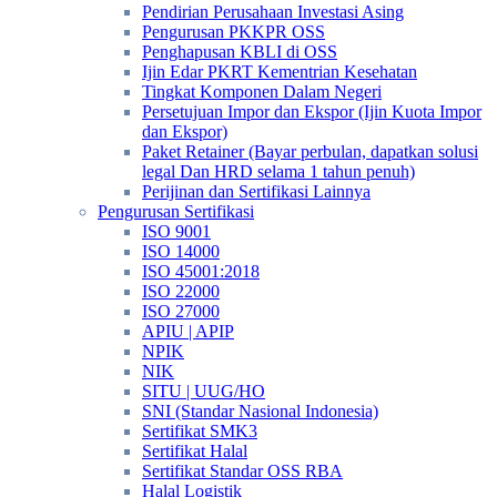
Pendirian Perusahaan Investasi Asing
Pengurusan PKKPR OSS
Penghapusan KBLI di OSS
Ijin Edar PKRT Kementrian Kesehatan
Tingkat Komponen Dalam Negeri
Persetujuan Impor dan Ekspor (Ijin Kuota Impor
dan Ekspor)
Paket Retainer (Bayar perbulan, dapatkan solusi
legal Dan HRD selama 1 tahun penuh)
Perijinan dan Sertifikasi Lainnya
Pengurusan Sertifikasi
ISO 9001
ISO 14000
ISO 45001:2018
ISO 22000
ISO 27000
APIU | APIP
NPIK
NIK
SITU | UUG/HO
SNI (Standar Nasional Indonesia)
Sertifikat SMK3
Sertifikat Halal
Sertifikat Standar OSS RBA
Halal Logistik