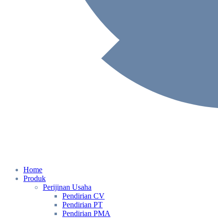
Home
Produk
Perijinan Usaha
Pendirian CV
Pendirian PT
Pendirian PMA