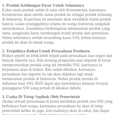
1. Produk Kehilangan Pasar Untuk Selamanya
Kalau suatu produk sudah di razia oleh Kementerian, karenanya
Kementerian akan merilis nama produk itu sebagai produk terlarang
di Indonesia. Keperluan ini automatis akan membikin brand produk
hancur, walau sesungguhnya selama ini warga Indonesia sangatlah
menyukainya. Seandainya berkeinginan memasarkan produk yang
sama, pengusaha harus membangun brand produk dari permulaan.
Walau sebetulnya setelah tersandung kasus SNI, belum tentunya
produk itu akan di minati warga.
2. Terjadinya Boikot Untuk Perusahaan Produsen
Boikot seperti ini lebih-lebih terjadi pada perusahaan luar negeri dan
banyak importir nya. Bila seorang pengusaha atau importir di kenal
mempromosikan produk yang tak memiliki SNI, karenanya ia
berpotensi akan di boikot. Bila sudah diboikot, karenanya
perusahaan dan importir itu tak akan diijinkan lagi untuk
memasarkan produk di Indonesia. Walau produk mereka di
daftarkan buat SNI, BSN dapat saja menolaknya lantaran riwayat
pelanggaran SNI yang pernah di lakukan dahulu.
3. Usaha Di Tutup Sepihak Oleh Pemerintah
Jikalau sebuah perusahaan di kenal membikin produk non SNI yang
berbahaya buat warga, karenanya perusahaan itu akan di tutup
pemerintah ketika itu juga. Izin usahanya akan di cabut, dan dapat-