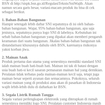
BSN di http://sispk.bsn.go.id/RegulasiTeknis/SniWajib. Akan
namun secara garis besar, variasi-macam produk itu bisa di cek
sebagai berikut.
1. Bahan-Bahan Bangunan
Hampir setengah lebih daftar SNI sepatutnya di isi oleh bahan-
bahan bangunan. Wajar, 95% bahan-bahan bangunan, apa saja
jenisnya, sepatutnya punya logo SNI di labelnya. Kebutuhan ini
sebab bahan-bahan bangunan yang dipakai akan memberi pengaruh
keamanan dari suatu bangunan. Jikalau bahan-bahan bangunan tak
distandarisasi khususnya dahulu oleh BSN, karenanya risikonya
yakni korban jiwa.
2. Mainan Anak
Produk pertama dan utama yang semestinya memiliki standard SNI
ialah mainan buah hati-buah hati. Mainan ini tak di batasi dengan
usia buah hati-si kecil sasaran pemasaran mainan hal yang demikian.
Peralatan tidak terbatas pada mainan-mainan kecil saja, tetapi juga
mainan besar seperti ayunan dan semacamnya. Pokoknya, seluruh
variasi mainan yang di produksi atau akan di pasarkan di Indonesia
wajib lebih-lebih dulu di daftarkan ke BSN.
3. Segala Listrik Rumah Tangga
Segala variasi perlengkapan elektronik yang diterapkan di rumah
semestinya memiliki logo SNI. Peralatan customer Indonesia masih