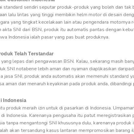
i standard sendiri seputar produk-produk yang boleh dan tak b
kaan lalu lintas yang tinggi membikin helm motor di desain den
egara yang tingkat kecelakaan lain atau pengendara motornya 
 akta SNI dari BSN, produk itu automatis pantas dengan kebu
wa Indonesia ialah pasar yang pas buat produknya.
oduk Telah Terstandar
k yang lepas dari pengawasan BSN. Kalau, sekarang masih bany
duk SNI notabene lebih aman dan nyaman diaplikasikan daripa
ia jasa SNI, produk anda automatis akan memenuhi standard yan
a aman dan menaruh keyakinan pada produk anda, dibandingi p
i Indonesia
tu produk meraih izin untuk di pasarkan di Indonesia. Umpam
di Indonesia. Karenanya pengusaha itu patut meregistrasikan
esia tanpa mengantongi SNI khususnya dulu, karenanya produk it
malah akan tersandung kasus lantaran mempromosikan barang il