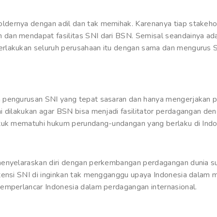
dernya dengan adil dan tak memihak. Karenanya tiap stakeho
dan mendapat fasilitas SNI dari BSN. Semisal seandainya ad
rlakukan seluruh perusahaan itu dengan sama dan mengurus S
 pengurusan SNI yang tepat sasaran dan hanya mengerjakan 
i dilakukan agar BSN bisa menjadi fasilitator perdagangan de
ntuk mematuhi hukum perundang-undangan yang berlaku di Indo
menyelaraskan diri dengan perkembangan perdagangan dunia su
tensi SNI di inginkan tak mengganggu upaya Indonesia dalam me
emperlancar Indonesia dalam perdagangan internasional.