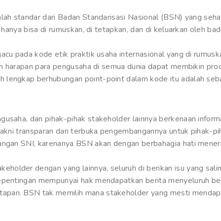
lah standar dari Badan Standarisasi Nasional (BSN) yang seha
i hanya bisa di rumuskan, di tetapkan, dan di keluarkan oleh ba
gacu pada kode etik praktik usaha internasional yang di rumus
ngan harapan para pengusaha di semua dunia dapat membikin pr
 lengkap berhubungan point-point dalam kode itu adalah seba
gusaha, dan pihak-pihak stakeholder lainnya berkenaan inform
 yakni transparan dan terbuka pengembangannya untuk pihak-p
bangan SNI, karenanya BSN akan dengan berbahagia hati mener
older dengan yang lainnya, seluruh di berikan isu yang saling
 kepentingan mempunyai hak mendapatkan berita menyeluruh b
apan. BSN tak memilih mana stakeholder yang mesti mendapa