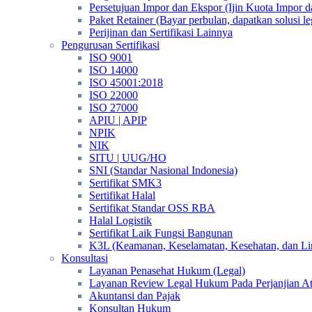
Persetujuan Impor dan Ekspor (Ijin Kuota Impor 
Paket Retainer (Bayar perbulan, dapatkan solusi 
Perijinan dan Sertifikasi Lainnya
Pengurusan Sertifikasi
ISO 9001
ISO 14000
ISO 45001:2018
ISO 22000
ISO 27000
APIU | APIP
NPIK
NIK
SITU | UUG/HO
SNI (Standar Nasional Indonesia)
Sertifikat SMK3
Sertifikat Halal
Sertifikat Standar OSS RBA
Halal Logistik
Sertifikat Laik Fungsi Bangunan
K3L (Keamanan, Keselamatan, Kesehatan, dan L
Konsultasi
Layanan Penasehat Hukum (Legal)
Layanan Review Legal Hukum Pada Perjanjian A
Akuntansi dan Pajak
Konsultan Hukum