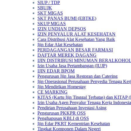
SIUP / TDP
SBUJK
SKT MIGAS
SKT PANAS BUMI (EBTKE)
SKUP MIGAS
IZIN UNDIAN DEPSOS
IZIN PENYALUR ALAT KESEHATAN
Cara Distribusi Alat Kesehatan Yang Baik
Ijin Edar Alat Kesehatan
PERDAGANGAN BESAR FARMASI
DAFTAR MEREK DAGANG
IJIN DISTRIBUSI MINUMAN BERALKOHOL 
Izin Usaha Jasa Pertambangan (IUJP)
IJIN EDAR BPOM
Pengurusan Ijin Jasa Restoran dan Catering
Ijin Operasional Perusahaan Penyedia Tenaga Ker
Ijin Mendirikan Homestay
CE MARKING
KITAS (Kartu Ijin Tinggal Terbatas) dan KITAP (K
Izin Usaha Agen Penyalur Tenaga Kerja Indonesia
Pendirian Perusahaan Investasi Asing
Pengurusan PKKPR OSS
Penghapusan KBLI di OSS
Ijin Edar PKRT Kementrian Kesehatan
Tingkat Komponen Dalam Negeri