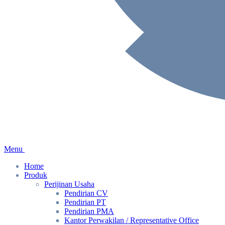
Menu
Home
Produk
Perijinan Usaha
Pendirian CV
Pendirian PT
Pendirian PMA
Kantor Perwakilan / Representative Office