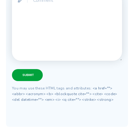
SUBMIT
You may use these HTML tags and attributes:
<a href="">
<abbr> <acronym> <b> <blockquote cite=""> <cite> <code>
<del datetime=""> <em> <i> <q cite=""> <strike> <strong>