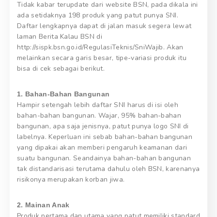
Tidak kabar terupdate dari website BSN, pada dikala ini
ada setidaknya 198 produk yang patut punya SNI.
Daftar lengkapnya dapat di jalan masuk segera lewat
laman Berita Kalau BSN di
http://sispk.bsn.go.id/RegulasiTeknis/SniWajib. Akan
melainkan secara garis besar, tipe-variasi produk itu
bisa di cek sebagai berikut.
1. Bahan-Bahan Bangunan
Hampir setengah lebih daftar SNI harus di isi oleh
bahan-bahan bangunan. Wajar, 95% bahan-bahan
bangunan, apa saja jenisnya, patut punya logo SNI di
labelnya. Keperluan ini sebab bahan-bahan bangunan
yang dipakai akan memberi pengaruh keamanan dari
suatu bangunan. Seandainya bahan-bahan bangunan
tak distandarisasi terutama dahulu oleh BSN, karenanya
risikonya merupakan korban jiwa.
2. Mainan Anak
Produk pertama dan utama yang patut memiliki standard