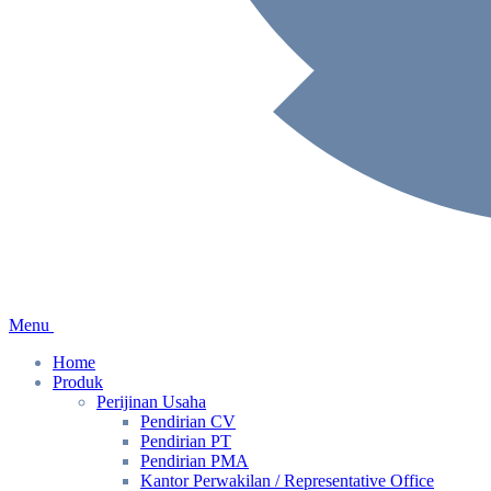
Menu
Home
Produk
Perijinan Usaha
Pendirian CV
Pendirian PT
Pendirian PMA
Kantor Perwakilan / Representative Office