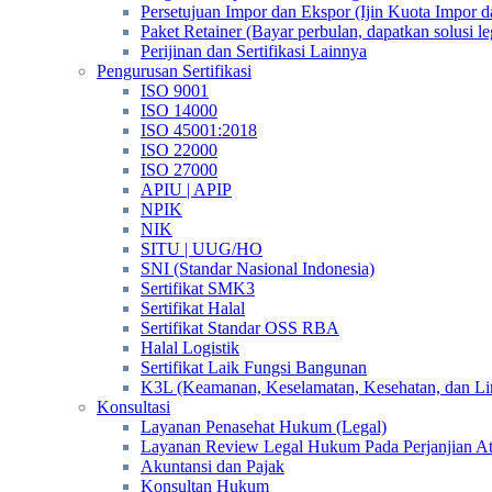
Persetujuan Impor dan Ekspor (Ijin Kuota Impor 
Paket Retainer (Bayar perbulan, dapatkan solusi 
Perijinan dan Sertifikasi Lainnya
Pengurusan Sertifikasi
ISO 9001
ISO 14000
ISO 45001:2018
ISO 22000
ISO 27000
APIU | APIP
NPIK
NIK
SITU | UUG/HO
SNI (Standar Nasional Indonesia)
Sertifikat SMK3
Sertifikat Halal
Sertifikat Standar OSS RBA
Halal Logistik
Sertifikat Laik Fungsi Bangunan
K3L (Keamanan, Keselamatan, Kesehatan, dan L
Konsultasi
Layanan Penasehat Hukum (Legal)
Layanan Review Legal Hukum Pada Perjanjian A
Akuntansi dan Pajak
Konsultan Hukum