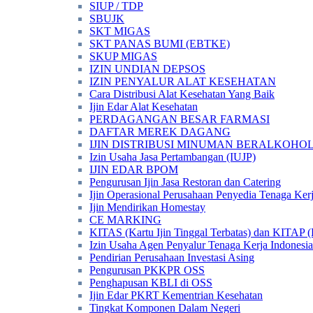
SIUP / TDP
SBUJK
SKT MIGAS
SKT PANAS BUMI (EBTKE)
SKUP MIGAS
IZIN UNDIAN DEPSOS
IZIN PENYALUR ALAT KESEHATAN
Cara Distribusi Alat Kesehatan Yang Baik
Ijin Edar Alat Kesehatan
PERDAGANGAN BESAR FARMASI
DAFTAR MEREK DAGANG
IJIN DISTRIBUSI MINUMAN BERALKOHOL 
Izin Usaha Jasa Pertambangan (IUJP)
IJIN EDAR BPOM
Pengurusan Ijin Jasa Restoran dan Catering
Ijin Operasional Perusahaan Penyedia Tenaga Ker
Ijin Mendirikan Homestay
CE MARKING
KITAS (Kartu Ijin Tinggal Terbatas) dan KITAP (K
Izin Usaha Agen Penyalur Tenaga Kerja Indonesia
Pendirian Perusahaan Investasi Asing
Pengurusan PKKPR OSS
Penghapusan KBLI di OSS
Ijin Edar PKRT Kementrian Kesehatan
Tingkat Komponen Dalam Negeri