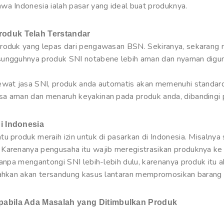
wa Indonesia ialah pasar yang ideal buat produknya.
roduk Telah Terstandar
roduk yang lepas dari pengawasan BSN. Sekiranya, sekarang m
sungguhnya produk SNI notabene lebih aman dan nyaman digu
ewat jasa SNI, produk anda automatis akan memenuhi standard 
a aman dan menaruh keyakinan pada produk anda, dibandingi p
i Indonesia
tu produk meraih izin untuk di pasarkan di Indonesia. Misalny
Karenanya pengusaha itu wajib meregistrasikan produknya ke 
tanpa mengantongi SNI lebih-lebih dulu, karenanya produk itu ak
bahkan akan tersandung kasus lantaran mempromosikan barang i
pabila Ada Masalah yang Ditimbulkan Produk