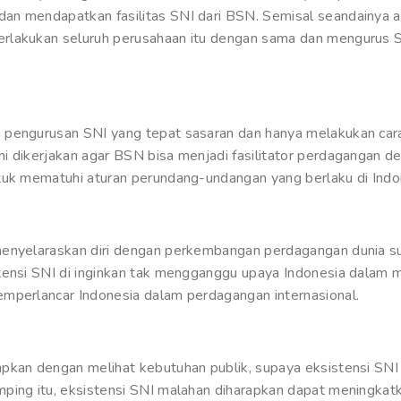
an mendapatkan fasilitas SNI dari BSN. Semisal seandainya a
rlakukan seluruh perusahaan itu dengan sama dan mengurus 
pengurusan SNI yang tepat sasaran dan hanya melakukan cara 
i dikerjakan agar BSN bisa menjadi fasilitator perdagangan d
tuk mematuhi aturan perundang-undangan yang berlaku di Indo
menyelaraskan diri dengan perkembangan perdagangan dunia su
tensi SNI di inginkan tak mengganggu upaya Indonesia dalam me
mperlancar Indonesia dalam perdagangan internasional.
apkan dengan melihat kebutuhan publik, supaya eksistensi SN
mping itu, eksistensi SNI malahan diharapkan dapat meningka