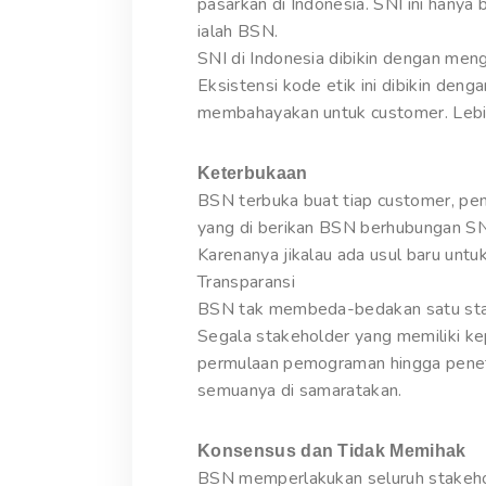
pasarkan di Indonesia. SNI ini hanya 
ialah BSN.
SNI di Indonesia dibikin dengan men
Eksistensi kode etik ini dibikin de
membahayakan untuk customer. Lebih
Keterbukaan
BSN terbuka buat tiap customer, pen
yang di berikan BSN berhubungan SN
Karenanya jikalau ada usul baru un
Transparansi
BSN tak membeda-bedakan satu stakeh
Segala stakeholder yang memiliki k
permulaan pemograman hingga penet
semuanya di samaratakan.
Konsensus dan Tidak Memihak
BSN memperlakukan seluruh stakehol