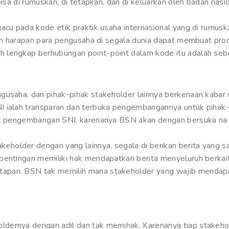
bisa di rumuskan, di tetapkan, dan di keluarkan oleh badan nas
gacu pada kode etik praktik usaha internasional yang di rumus
ngan harapan para pengusaha di segala dunia dapat membuat pr
 lengkap berhubungan point-point dalam kode itu adalah seba
gusaha, dan pihak-pihak stakeholder lainnya berkenaan kabar 
I ialah transparan dan terbuka pengembangannya untuk pihak-
tuk pengembangan SNI, karenanya BSN akan dengan bersuka ria
older dengan yang lainnya, segala di berikan berita yang sali
epentingan memiliki hak mendapatkan berita menyeluruh berka
apan. BSN tak memilih mana stakeholder yang wajib mendapat
dernya dengan adil dan tak memihak. Karenanya tiap stakeho