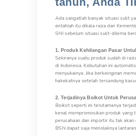
tahun, Anda Ti
Ada sangatlah banyak situasi sulit y
entahlah itu dikala razia dari Kement
SNI sebelum situasi sulit-dilema beri
1. Produk Kehilangan Pasar Unt
Sekiranya suatu produk sudah di raz
di Indonesia. Kebutuhan ini automat
menyukainya. Jika berkeinginan me
hakekatnya setelah tersandung kasus
2. Terjadinya Boikot Untuk Peru
Boikot seperti ini terutamanya terja
kenal mempromosikan produk yang tak
perusahaan dan importir itu tak akan
BSN dapat saja menolaknya lantaran 