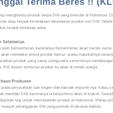
nggal Terima Beres !! (KL
ang menghantui produk tanpa SNI yang beredar di Indonesia. Dit
erian atau terjadi kecelakaan dikarnakan produk non SNI. Yakin
kut terjadi terhadap anda.
uk Selamanya
ia oleh Kementerian, karenanya Kementerian akan merilis nama 
is akan membikin brand produk hancur, walau hakekatnya selama
masarkan produk yang sama, pengusaha semestinya membangun 
 SNI, belum tentunya produk itu akan di minati warga.
sahaan Produsen
di pada perusahaan luar negeri dan banyak importir nya. Kalau 
 memiliki SNI, karenanya ia berpotensi akan di boikot. Seand
 diijinkan lagi untuk memasarkan produk di Indonesia. Walau pr
riwayat pelanggaran SNI yang pernah di lakukan dahulu.