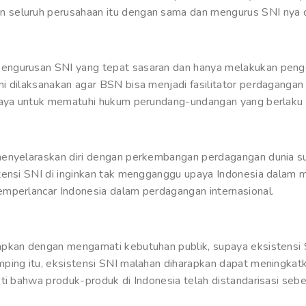
 seluruh perusahaan itu dengan sama dan mengurus SNI nya 
ngurusan SNI yang tepat sasaran dan hanya melakukan penger
ni dilaksanakan agar BSN bisa menjadi fasilitator perdagan
paya untuk mematuhi hukum perundang-undangan yang berlaku d
menyelaraskan diri dengan perkembangan perdagangan dunia su
tensi SNI di inginkan tak mengganggu upaya Indonesia dalam me
mperlancar Indonesia dalam perdagangan internasional.
apkan dengan mengamati kebutuhan publik, supaya eksistensi
mping itu, eksistensi SNI malahan diharapkan dapat meningka
ti bahwa produk-produk di Indonesia telah distandarisasi sebe