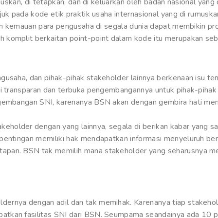
umuskan, di tetapkan, dan di keluarkan oleh badan nasional yan
juk pada kode etik praktik usaha internasional yang di rumus
ngan kemauan para pengusaha di segala dunia dapat membikin p
komplit berkaitan point-point dalam kode itu merupakan seba
gusaha, dan pihak-pihak stakeholder lainnya berkenaan isu te
ni transparan dan terbuka pengembangannya untuk pihak-pihak
ngembangan SNI, karenanya BSN akan dengan gembira hati me
older dengan yang lainnya, segala di berikan kabar yang sali
epentingan memiliki hak mendapatkan informasi menyeluruh be
apan. BSN tak memilih mana stakeholder yang seharusnya me
ernya dengan adil dan tak memihak. Karenanya tiap stakehol
tkan fasilitas SNI dari BSN. Seumpama seandainya ada 10 pe