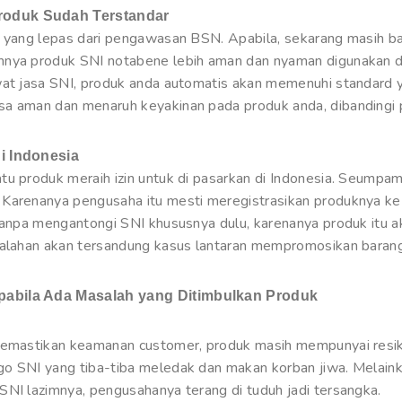
roduk Sudah Terstandar
k yang lepas dari pengawasan BSN. Apabila, sekarang masih ba
hnya produk SNI notabene lebih aman dan nyaman digunakan d
wat jasa SNI, produk anda automatis akan memenuhi standard ya
a aman dan menaruh keyakinan pada produk anda, dibandingi p
i Indonesia
tu produk meraih izin untuk di pasarkan di Indonesia. Seumpa
Karenanya pengusaha itu mesti meregistrasikan produknya ke 
tanpa mengantongi SNI khususnya dulu, karenanya produk itu ak
malahan akan tersandung kasus lantaran mempromosikan barang 
pabila Ada Masalah yang Ditimbulkan Produk
 memastikan keamanan customer, produk masih mempunyai res
o SNI yang tiba-tiba meledak dan makan korban jiwa. Melainka
SNI lazimnya, pengusahanya terang di tuduh jadi tersangka.