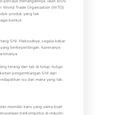
g di percaya menanganinya, ialah BSN.
kan World Trade Organization (WTO).
roduk-produk yang tak
gai berikut:
ntang SNI. Maksudnya, segala kabar
 yang berkepentingan. Karenanya
nerimanya.
ng terang dan tak di tutup-tutupi.
rkaitan pengembangan SNI dari
ndapatkan isu dan mana yang tak,
der memiliki kans yang sama buat
rusahaan berkompetisi di industri