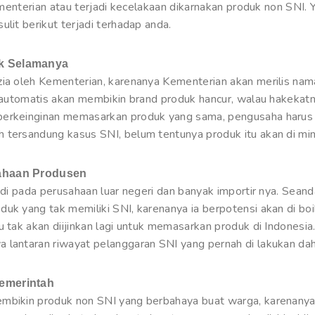
Kementerian atau terjadi kecelakaan dikarnakan produk non SNI.
lit berikut terjadi terhadap anda.
uk Selamanya
zia oleh Kementerian, karenanya Kementerian akan merilis nam
i automatis akan membikin brand produk hancur, walau hakekat
 berkeinginan memasarkan produk yang sama, pengusaha harus
 tersandung kasus SNI, belum tentunya produk itu akan di min
sahaan Produsen
jadi pada perusahaan luar negeri dan banyak importir nya. Sea
uk yang tak memiliki SNI, karenanya ia berpotensi akan di boi
u tak akan diijinkan lagi untuk memasarkan produk di Indonesi
 lantaran riwayat pelanggaran SNI yang pernah di lakukan dah
Pemerintah
mbikin produk non SNI yang berbahaya buat warga, karenanya 