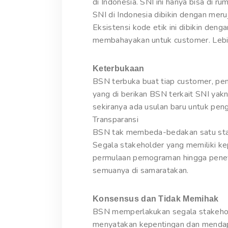
di Indonesia. SNI ini hanya bisa di r
SNI di Indonesia dibikin dengan meru
Eksistensi kode etik ini dibikin de
membahayakan untuk customer. Lebih 
Keterbukaan
BSN terbuka buat tiap customer, pen
yang di berikan BSN terkait SNI yak
sekiranya ada usulan baru untuk pe
Transparansi
BSN tak membeda-bedakan satu stakeh
Segala stakeholder yang memiliki k
permulaan pemograman hingga penet
semuanya di samaratakan.
Konsensus dan Tidak Memihak
BSN memperlakukan segala stakehold
menyatakan kepentingan dan mendapa