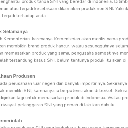
nghantui produk tanpa SNI yang beredar di Indonesia. Ditimbul
terian atau terjadi kecelakaan dikarnakan produk non SNI. Yakin
terjadi terhadap anda.
uk Selamanya
eh Kementerian, karenanya Kementerian akan merilis nama produ
akan membikin brand produk hancur, walau sesungguhnya selama
nan memasarkan produk yang sama, pengusaha semestinya mem
ah tersandung kasus SNI, belum tentunya produk itu akan di 
sahaan Produsen
 pada perusahaan luar negeri dan banyak importir nya. Sekirany
 memiliki SNI, karenanya ia berpotensi akan di boikot. Sekira
 diijinkan lagi untuk memasarkan produk di Indonesia. Walau pr
riwayat pelanggaran SNI yang pernah di lakukan dahulu.
Pemerintah