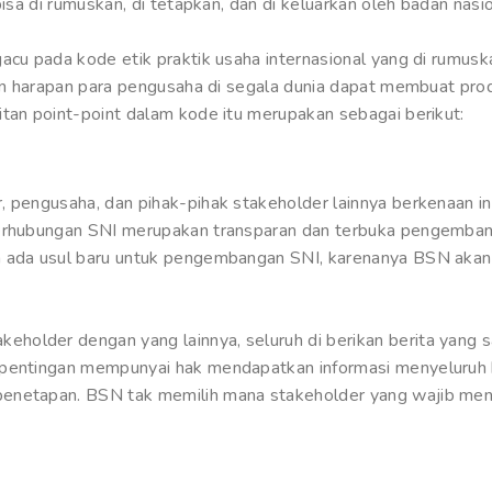
bisa di rumuskan, di tetapkan, dan di keluarkan oleh badan nas
gacu pada kode etik praktik usaha internasional yang di rumus
engan harapan para pengusaha di segala dunia dapat membuat 
itan point-point dalam kode itu merupakan sebagai berikut:
, pengusaha, dan pihak-pihak stakeholder lainnya berkenaan i
berhubungan SNI merupakan transparan dan terbuka pengemban
a ada usul baru untuk pengembangan SNI, karenanya BSN akan
lder dengan yang lainnya, seluruh di berikan berita yang sal
kepentingan mempunyai hak mendapatkan informasi menyelur
enetapan. BSN tak memilih mana stakeholder yang wajib mend