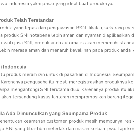
wa Indonesia yakni pasar yang ideal buat produknya.
oduk Telah Terstandar
roduk yang lepas dari pengawasan BSN. Jikalau, sekarang mas
a produk SNI notabene lebih aman dan nyaman diaplikasikan 
lewati jasa SNI, produk anda automatis akan memenuhi standar
lebih merasa aman dan menaruh keyakinan pada produk anda, di
i Indonesia
tu produk meraih izin untuk di pasarkan di Indonesia. Seump
 Karenanya pengusaha itu mesti meregistrasikan produknya ke
tanpa mengantongi SNI terutama dulu, karenanya produk itu akan
 akan tersandung kasus lantaran mempromosikan barang ilegal
Bila Ada Dimunculkan yang Seumpama Produk
 menentukan keamanan customer, produk masih mempunyai res
o SNI yang tiba-tiba meledak dan makan korban jiwa. Tapi kor