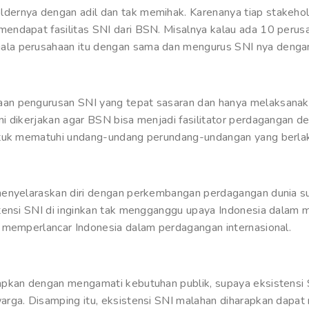
ernya dengan adil dan tak memihak. Karenanya tiap stakeho
ndapat fasilitas SNI dari BSN. Misalnya kalau ada 10 perusah
la perusahaan itu dengan sama dan mengurus SNI nya dengan
n pengurusan SNI yang tepat sasaran dan hanya melaksanaka
i dikerjakan agar BSN bisa menjadi fasilitator perdagangan 
ntuk mematuhi undang-undang perundang-undangan yang berlaku
menyelaraskan diri dengan perkembangan perdagangan dunia su
tensi SNI di inginkan tak mengganggu upaya Indonesia dalam me
 memperlancar Indonesia dalam perdagangan internasional.
apkan dengan mengamati kebutuhan publik, supaya eksistensi
rga. Disamping itu, eksistensi SNI malahan diharapkan dapat