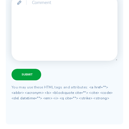
SUBMIT
You may use these HTML tags and attributes:
<a href="">
<abbr> <acronym> <b> <blockquote cite=""> <cite> <code>
<del datetime=""> <em> <i> <q cite=""> <strike> <strong>