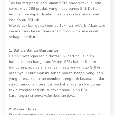
Tak isu terupdate dari laman BSN, pada ketika ini ada
setidaknya 198 produk yang mesti punya SNI. Daftar
lengkapnya dapat di jalan masuk seketika lewat web
Info Kalau BSN di
http://sispk.bsn.go.id/RegulasiTeknis/SniWajib. Akan tapi
secara garis besar, tipe-ragam produk itu bisa di cek
sebagai berikut.
1. Bahan-Bahan Bangunan
Hampir setengah lebih daftar SNI patut di isi oleh
bahan-bahan bangunan. Wajar, 95% bahan-bahan
bangunan, apa saja jenisnya, mesti punya logo SNI di
labelnya. Kebutuhan ini sebab bahan-bahan bangunan
yang diterapkan akan memberi pengaruh keamanan dari
suatu bangunan. Seandainya bahan-bahan bangunan
tak distandarisasi khususnya dahulu oleh BSN,
karenanya risikonya yakni korban jiwa.
2. Mainan Anak
Produk pertama dan utama yang seharusnya memiliki