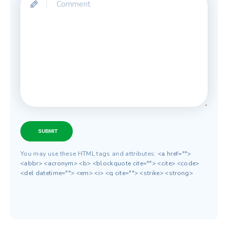
SUBMIT
You may use these HTML tags and attributes:
<a href="">
<abbr> <acronym> <b> <blockquote cite=""> <cite> <code>
<del datetime=""> <em> <i> <q cite=""> <strike> <strong>