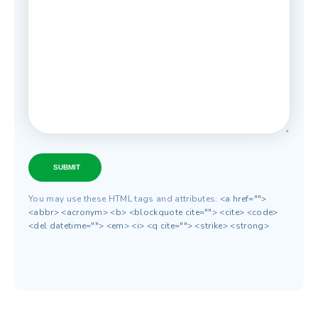
SUBMIT
You may use these HTML tags and attributes:
<a href="">
<abbr> <acronym> <b> <blockquote cite=""> <cite> <code>
<del datetime=""> <em> <i> <q cite=""> <strike> <strong>