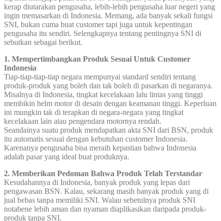
kerap diutarakan pengusaha, lebih-lebih pengusaha luar negeri yang
ingin memasarkan di Indonesia. Memang, ada banyak sekali fungsi
SNI, bukan cuma buat customer tapi juga untuk kepentingan
pengusaha itu sendiri. Selengkapnya tentang pentingnya SNI di
sebutkan sebagai berikut.
1. Mempertimbangkan Produk Sesuai Untuk Customer
Indonesia
Tiap-tiap-tiap-tiap negara mempunyai standard sendiri tentang
produk-produk yang boleh dan tak boleh di pasarkan di negaranya.
Misalnya di Indonesia, tingkat kecelakaan lalu lintas yang tinggi
membikin helm motor di desain dengan keamanan tinggi. Keperluan
ini mungkin tak di terapkan di negara-negara yang tingkat
kecelakaan lain atau pengendara motornya rendah.
Seandainya suatu produk mendapatkan akta SNI dari BSN, produk
itu automatis sesuai dengan kebutuhan customer Indonesia.
Karenanya pengusaha bisa meraih kepastian bahwa Indonesia
adalah pasar yang ideal buat produknya.
2. Memberikan Pedoman Bahwa Produk Telah Terstandar
Kesudahannya di Indonesia, banyak produk yang lepas dari
pengawasan BSN. Kalau, sekarang masih banyak produk yang di
jual bebas tanpa memiliki SNI. Walau sebetulnya produk SNI
notabene lebih aman dan nyaman diaplikasikan daripada produk-
produk tanpa SNI.