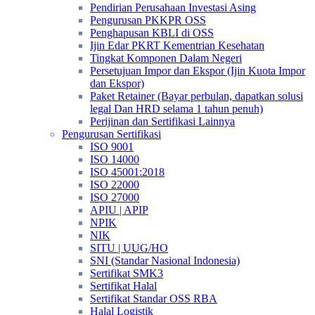
Pendirian Perusahaan Investasi Asing
Pengurusan PKKPR OSS
Penghapusan KBLI di OSS
Ijin Edar PKRT Kementrian Kesehatan
Tingkat Komponen Dalam Negeri
Persetujuan Impor dan Ekspor (Ijin Kuota Impor
dan Ekspor)
Paket Retainer (Bayar perbulan, dapatkan solusi
legal Dan HRD selama 1 tahun penuh)
Perijinan dan Sertifikasi Lainnya
Pengurusan Sertifikasi
ISO 9001
ISO 14000
ISO 45001:2018
ISO 22000
ISO 27000
APIU | APIP
NPIK
NIK
SITU | UUG/HO
SNI (Standar Nasional Indonesia)
Sertifikat SMK3
Sertifikat Halal
Sertifikat Standar OSS RBA
Halal Logistik