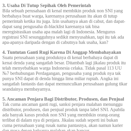
3. Usaha Di Tutup Sepihak Oleh Pemerintah
Bila sebuah perusahaan di kenal membikin produk non SNI yang
berbahaya buat warga, karenanya perusahaan itu akan di tutup
pemerintah ketika itu juga. Izin usahanya akan di cabut, dan dapat-
dapat sang pengusaha di-blacklist karenanya tak bisa
meregistrasikan usaha apa malah lagi di Indonesia. Mengurus
registrasi SNI sesungguhnya sedikit menyusahkan, tapi itu tak ada
apa-apanya daripada dengan di cabutnya hak usaha, kan?
4. Tuntutan Ganti Rugi Karena Di Anggap Membahayakan
Suatu perusahaan yang produknya di kenal berbahaya dapat di
kenai denda yang sangatlah besar. Ditambah lagi jikalau produk itu
telah menyebabkan warga Indonesia celaka. Tidak pasal 113 UU
№7 berhubungan Perdagangan, pengusaha yang produk nya tak
punya SNI dapat di denda hingga lima miliar rupiah. Angka ini
sangatlah fantastis dan dapat memunculkan perusahaan gulung tikar
seandainya membayarnya.
5. Ancaman Penjara Bagi Distributor, Produsen, dan Penjual
Tak cuma ancaman ganti rugi, sanksi penjara malahan menunggu
distributor, produsen, dan penjual produk tanpa label SNI. Apabila
ada banyak kasus produk non SNI yang membikin orang-orang
terlibat di dalam nya di penjara. Jikalau sudah seperti ini bukan
cuma perusahaan yang rusak nama pantasnya, akan namun karier
dan masa depan keluarga malahan akan hancur.