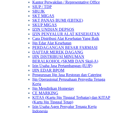
Kantor Perwakilan / Representative Office
SIUP / TDP
SBUJK
SKT MIGAS
SKT PANAS BUMI (EBTKE)
SKUP MIGAS
IZIN UNDIAN DEPSOS
IZIN PENYALUR ALAT KESEHATAN
Cara Distribusi Alat Kesehatan Yang Baik
Ijin Edar Alat Kesehatan
PERDAGANGAN BESAR FARMASI
DAFTAR MEREK DAGANG
IJIN DISTRIBUSI MINUMAN
BERALKOHOL (SKMB DAN Skpl-A)
Izin Usaha Jasa Pertambangan (IUJP)
IJIN EDAR BPOM
Pengurusan Ijin Jasa Restoran dan Catering
Ijin Operasional Perusahaan Penyedia Tenaga
Kerja
Ijin Mendirikan Homestay
CE MARKING
KITAS (Kartu Ijin Tinggal Terbatas) dan KITAP
(Kartu Ijin Tinggal Tetap)
Izin Usaha Agen Penyalur Tenaga Kerja
Indonesia