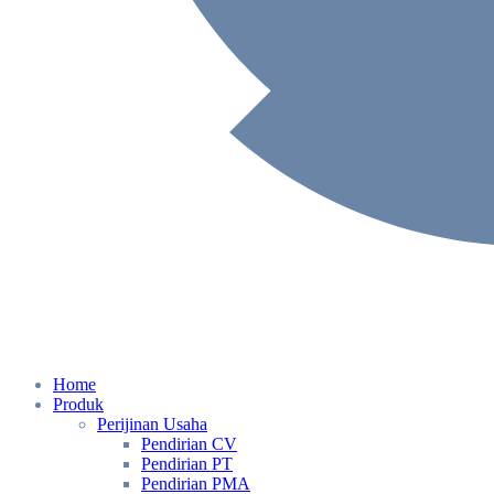
Home
Produk
Perijinan Usaha
Pendirian CV
Pendirian PT
Pendirian PMA