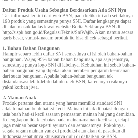
Daftar Produk Usaha Sebagian Berdasarkan Ada SNI Nya
Tak informasi terkini dari web BSN, pada ketika ini ada setidaknya
198 produk yang semestinya punya SNI. Daftar lengkapnya dapat
di jalan masuk lantas lewat website Berita Sekiranya BSN di
http://sispk.bsn.go.id/RegulasiTeknis/SniWajib. Akan namun secara
garis besar, variasi-macam produk itu bisa di cek sebagai berikut.
1. Bahan-Bahan Bangunan
Hampir separo lebih daftar SNI semestinya di isi oleh bahan-bahan
bangunan. Wajar, 95% bahan-bahan bangunan, apa saja jenisnya,
semestinya punya logo SNI di labelnya. Kebutuhan ini sebab bahan-
bahan bangunan yang dipakai akan memberi pengaruh keamanan
dari suatu bangunan. Apabila bahan-bahan bangunan tak
distandarisasi lebih-lebih dahulu oleh BSN, karenanya risikonya
yakni korban jiwa.
2. Mainan Anak
Produk pertama dan utama yang harus memiliki standard SNI
adalah mainan buah hati-si kecil. Mainan ini tak di batasi dengan
usia buah hati-si kecil sasaran pemasaran mainan hal yang demikian.
Kelengkapan tidak terbatas pada mainan-mainan kecil saja, tetapi
juga mainan besar seperti ayunan dan semacamnya. Pokoknya,
segala ragam mainan yang di produksi atau akan di pasarkan di
Indonesia sepatutnya khususnya dulu di daftarkan ke BSN.