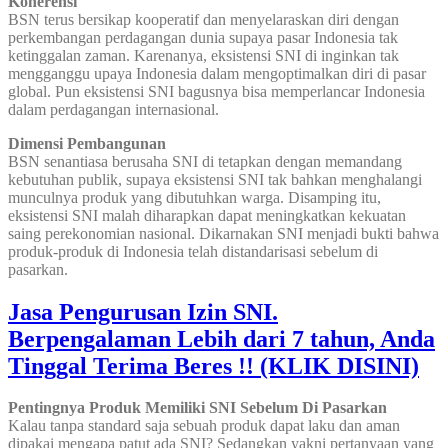
Koherensi
BSN terus bersikap kooperatif dan menyelaraskan diri dengan
perkembangan perdagangan dunia supaya pasar Indonesia tak
ketinggalan zaman. Karenanya, eksistensi SNI di inginkan tak
mengganggu upaya Indonesia dalam mengoptimalkan diri di pasar
global. Pun eksistensi SNI bagusnya bisa memperlancar Indonesia
dalam perdagangan internasional.
Dimensi Pembangunan
BSN senantiasa berusaha SNI di tetapkan dengan memandang
kebutuhan publik, supaya eksistensi SNI tak bahkan menghalangi
munculnya produk yang dibutuhkan warga. Disamping itu,
eksistensi SNI malah diharapkan dapat meningkatkan kekuatan
saing perekonomian nasional. Dikarnakan SNI menjadi bukti bahwa
produk-produk di Indonesia telah distandarisasi sebelum di
pasarkan.
Jasa Pengurusan Izin SNI.
Berpengalaman Lebih dari 7 tahun, Anda
Tinggal Terima Beres !! (KLIK DISINI)
Pentingnya Produk Memiliki SNI Sebelum Di Pasarkan
Kalau tanpa standard saja sebuah produk dapat laku dan aman
dipakai mengapa patut ada SNI? Sedangkan yakni pertanyaan yang