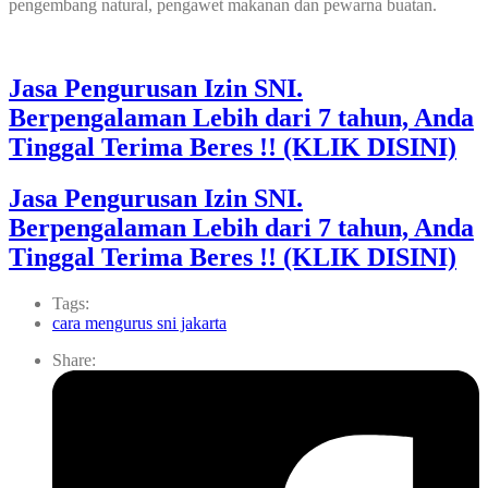
pengembang natural, pengawet makanan dan pewarna buatan.
Jasa Pengurusan Izin SNI.
Berpengalaman Lebih dari 7 tahun, Anda
Tinggal Terima Beres !! (KLIK DISINI)
Jasa Pengurusan Izin SNI.
Berpengalaman Lebih dari 7 tahun, Anda
Tinggal Terima Beres !! (KLIK DISINI)
Tags:
cara mengurus sni jakarta
Share: