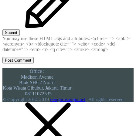
Submit
You may use these HTML tags and attributes:
<a href=""> <abbr>
<acronym> <b> <blockquote cite=""> <cite> <code> <del
datetime=""> <em> <i> <q cite=""> <strike> <strong>
Office :
Madison Avenue
Blok SHC2 No.51
Kota Wisata Cibubur, Jakarta Timur
08111072535
© Copyright 2014-2019
pengurusanijin.net
| All rights reserved