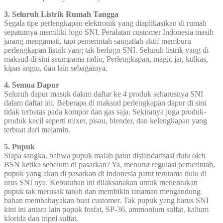
3. Seluruh Listrik Rumah Tangga
Segala tipe perlengkapan elektronik yang diaplikasikan di rumah
sepatutnya memiliki logo SNI. Peralatan customer Indonesia masih
jarang mengamati, tapi pemerintah sangatlah aktif memburu
perlengkapan listrik yang tak berlogo SNI. Seluruh listrik yang di
maksud di sini seumpama radio, Perlengkapan, magic jar, kulkas,
kipas angin, dan lain sebagainya.
4. Semua Dapur
Seluruh dapur masuk dalam daftar ke 4 produk seharusnya SNI
dalam daftar ini. Beberapa di maksud perlengkapan dapur di sini
tidak terbatas pada kompor dan gas saja. Sekiranya juga produk-
produk kecil seperti mixer, pisau, blender, dan kelengkapan yang
terbuat dari melamin.
5. Pupuk
Siapa sangka, bahwa pupuk malah patut distandarisasi dulu oleh
BSN ketika sebelum di pasarkan? Ya, menurut regulasi pemerintah,
pupuk yang akan di pasarkan di Indonesia patut terutama dulu di
urus SNI nya. Kebutuhan ini dilaksanakan untuk menentukan
pupuk tak merusak tanah dan membikin tanaman mengandung
bahan membahayakan buat customer. Tak pupuk yang harus SNI
kini ini antara lain pupuk fosfat, SP-36, ammonium sulfat, kalium
klorida dan tripel sulfat.