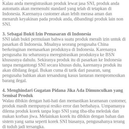
Kalau anda meregistrasikan produk lewat jasa SNI, produk anda
automatis akan memenuhi standard yang telah di tetapkan di
Indonesia. Karenanya customer akan lebih merasa aman dan
menaruh keyakinan pada produk anda, dibandingi produk lain non
SNI.
3. Sebagai Bukti Izin Pemasaran di Indonesia
SNI ialah bukti permulaan bahwa suatu produk meraih izin untuk di
pasarkan di Indonesia. Misalnya seorang pengusaha China
berkeinginan memasarkan produknya di Indonesia. Karenanya
pengusaha itu seharusnya meregistrasikan produknya ke BSN
khususnya dahulu. Sekiranya produk itu di pasarkan ke Indonesia
tanpa mengantongi SNI secara khusus dulu, karenanya produk itu
akan dibilang ilegal. Bukan cuma di tarik dari pasaran, sang
pengusaha bahkan akan tersandung kasus lantaran mempromosikan
barang ilegal.
4. Menghindari Gugatan Pidana Jika Ada Dimunculkan yang
Semisal Produk
Walau dibikin dengan hati-hati dan memastikan keamanan customer,
produk masih mempunyai resiko error dan berbahaya. Umpamanya
dilema produk korek tanpa logo SNI yang tiba-tiba meledak dan
makan korban jiwa. Melainkan korek itu dibikin dengan bahan dan
sistem yang sama seperti korek SNI biasanya, pengusahanya terang
di tuduh jadi tersangka.