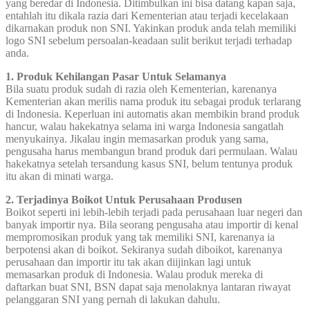
yang beredar di Indonesia. Ditimbulkan ini bisa datang kapan saja,
entahlah itu dikala razia dari Kementerian atau terjadi kecelakaan
dikarnakan produk non SNI. Yakinkan produk anda telah memiliki
logo SNI sebelum persoalan-keadaan sulit berikut terjadi terhadap
anda.
1. Produk Kehilangan Pasar Untuk Selamanya
Bila suatu produk sudah di razia oleh Kementerian, karenanya
Kementerian akan merilis nama produk itu sebagai produk terlarang
di Indonesia. Keperluan ini automatis akan membikin brand produk
hancur, walau hakekatnya selama ini warga Indonesia sangatlah
menyukainya. Jikalau ingin memasarkan produk yang sama,
pengusaha harus membangun brand produk dari permulaan. Walau
hakekatnya setelah tersandung kasus SNI, belum tentunya produk
itu akan di minati warga.
2. Terjadinya Boikot Untuk Perusahaan Produsen
Boikot seperti ini lebih-lebih terjadi pada perusahaan luar negeri dan
banyak importir nya. Bila seorang pengusaha atau importir di kenal
mempromosikan produk yang tak memiliki SNI, karenanya ia
berpotensi akan di boikot. Sekiranya sudah diboikot, karenanya
perusahaan dan importir itu tak akan diijinkan lagi untuk
memasarkan produk di Indonesia. Walau produk mereka di
daftarkan buat SNI, BSN dapat saja menolaknya lantaran riwayat
pelanggaran SNI yang pernah di lakukan dahulu.