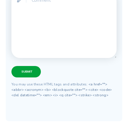
SUBMIT
You may use these HTML tags and attributes:
<a href="">
<abbr> <acronym> <b> <blockquote cite=""> <cite> <code>
<del datetime=""> <em> <i> <q cite=""> <strike> <strong>