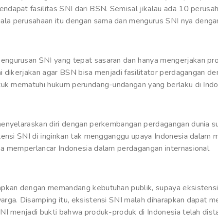
dapat fasilitas SNI dari BSN. Semisal jikalau ada 10 perusaha
la perusahaan itu dengan sama dan mengurus SNI nya dengan
engurusan SNI yang tepat sasaran dan hanya mengerjakan pro
i dikerjakan agar BSN bisa menjadi fasilitator perdagangan de
ntuk mematuhi hukum perundang-undangan yang berlaku di Indo
menyelaraskan diri dengan perkembangan perdagangan dunia su
tensi SNI di inginkan tak mengganggu upaya Indonesia dalam me
sa memperlancar Indonesia dalam perdagangan internasional.
apkan dengan memandang kebutuhan publik, supaya eksistensi
rga. Disamping itu, eksistensi SNI malah diharapkan dapat m
NI menjadi bukti bahwa produk-produk di Indonesia telah dista