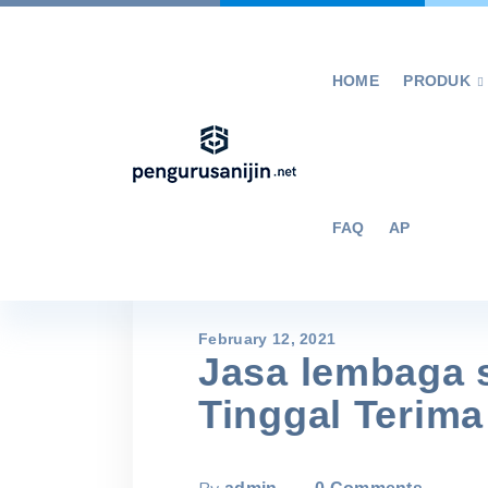
Skip
to
content
HOME
PRODUK

FAQ
AP
February 12, 2021
Jasa lembaga s
Tinggal Terima