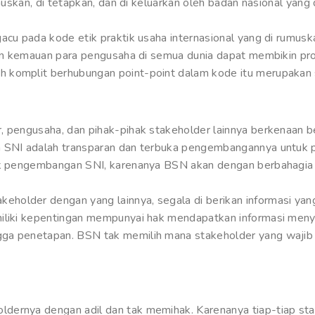
rumuskan, di tetapkan, dan di keluarkan oleh badan nasional ya
gacu pada kode etik praktik usaha internasional yang di rumus
ngan kemauan para pengusaha di semua dunia dapat membikin p
 komplit berhubungan point-point dalam kode itu merupakan s
, pengusaha, dan pihak-pihak stakeholder lainnya berkenaan b
n SNI adalah transparan dan terbuka pengembangannya untuk p
tuk pengembangan SNI, karenanya BSN akan dengan berbahagia
older dengan yang lainnya, segala di berikan informasi yang 
emiliki kepentingan mempunyai hak mendapatkan informasi me
gga penetapan. BSN tak memilih mana stakeholder yang waji
dernya dengan adil dan tak memihak. Karenanya tiap-tiap sta