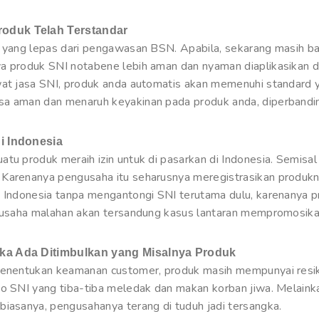
oduk Telah Terstandar
k yang lepas dari pengawasan BSN. Apabila, sekarang masih ba
a produk SNI notabene lebih aman dan nyaman diaplikasikan 
wat jasa SNI, produk anda automatis akan memenuhi standard ya
sa aman dan menaruh keyakinan pada produk anda, diperbandin
i Indonesia
atu produk meraih izin untuk di pasarkan di Indonesia. Semisa
 Karenanya pengusaha itu seharusnya meregistrasikan produkn
 Indonesia tanpa mengantongi SNI terutama dulu, karenanya pro
ngusaha malahan akan tersandung kasus lantaran mempromosikan
ika Ada Ditimbulkan yang Misalnya Produk
 menentukan keamanan customer, produk masih mempunyai resik
go SNI yang tiba-tiba meledak dan makan korban jiwa. Melainka
biasanya, pengusahanya terang di tuduh jadi tersangka.