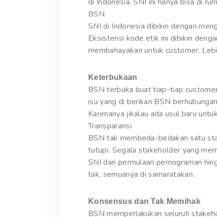
di Indonesia. SNI ini hanya bisa di 
BSN.
SNI di Indonesia dibikin dengan men
Eksistensi kode etik ini dibikin de
membahayakan untuk customer. Lebih
Keterbukaan
BSN terbuka buat tiap-tiap customer
isu yang di berikan BSN berhubunga
Karenanya jikalau ada usul baru un
Transparansi
BSN tak membeda-bedakan satu stakeh
tutupi. Segala stakeholder yang m
SNI dari permulaan pemograman hin
tak, semuanya di samaratakan.
Konsensus dan Tak Memihak
BSN memperlakukan seluruh stakehol