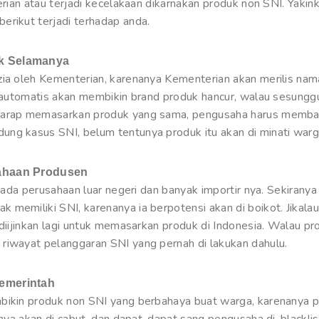
terian atau terjadi kecelakaan dikarnakan produk non SNI. Yakin
erikut terjadi terhadap anda.
uk Selamanya
zia oleh Kementerian, karenanya Kementerian akan merilis nam
ni automatis akan membikin brand produk hancur, walau sesungg
harap memasarkan produk yang sama, pengusaha harus memban
ng kasus SNI, belum tentunya produk itu akan di minati warg
sahaan Produsen
 pada perusahaan luar negeri dan banyak importir nya. Sekirany
memiliki SNI, karenanya ia berpotensi akan di boikot. Jikalau
 diijinkan lagi untuk memasarkan produk di Indonesia. Walau pr
riwayat pelanggaran SNI yang pernah di lakukan dahulu.
Pemerintah
bikin produk non SNI yang berbahaya buat warga, karenanya pe