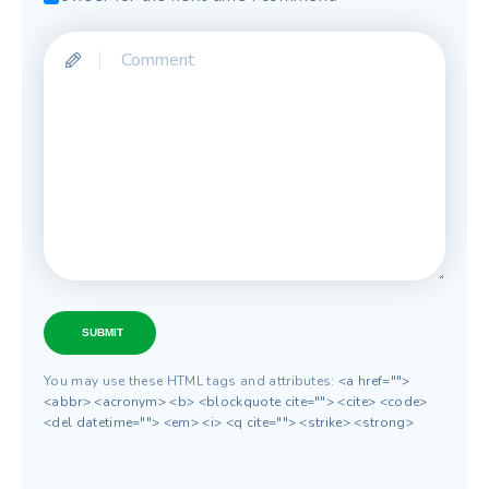
SUBMIT
You may use these HTML tags and attributes:
<a href="">
<abbr> <acronym> <b> <blockquote cite=""> <cite> <code>
<del datetime=""> <em> <i> <q cite=""> <strike> <strong>