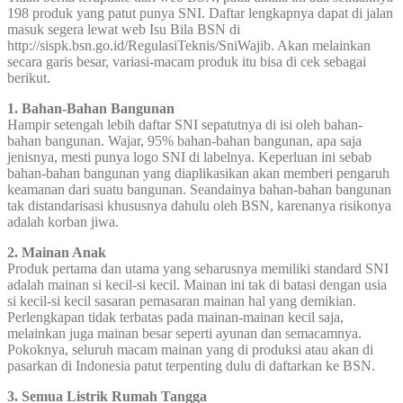
198 produk yang patut punya SNI. Daftar lengkapnya dapat di jalan
masuk segera lewat web Isu Bila BSN di
http://sispk.bsn.go.id/RegulasiTeknis/SniWajib. Akan melainkan
secara garis besar, variasi-macam produk itu bisa di cek sebagai
berikut.
1. Bahan-Bahan Bangunan
Hampir setengah lebih daftar SNI sepatutnya di isi oleh bahan-
bahan bangunan. Wajar, 95% bahan-bahan bangunan, apa saja
jenisnya, mesti punya logo SNI di labelnya. Keperluan ini sebab
bahan-bahan bangunan yang diaplikasikan akan memberi pengaruh
keamanan dari suatu bangunan. Seandainya bahan-bahan bangunan
tak distandarisasi khususnya dahulu oleh BSN, karenanya risikonya
adalah korban jiwa.
2. Mainan Anak
Produk pertama dan utama yang seharusnya memiliki standard SNI
adalah mainan si kecil-si kecil. Mainan ini tak di batasi dengan usia
si kecil-si kecil sasaran pemasaran mainan hal yang demikian.
Perlengkapan tidak terbatas pada mainan-mainan kecil saja,
melainkan juga mainan besar seperti ayunan dan semacamnya.
Pokoknya, seluruh macam mainan yang di produksi atau akan di
pasarkan di Indonesia patut terpenting dulu di daftarkan ke BSN.
3. Semua Listrik Rumah Tangga