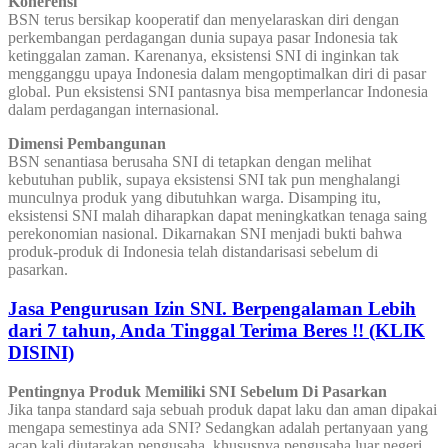
Koherensi
BSN terus bersikap kooperatif dan menyelaraskan diri dengan
perkembangan perdagangan dunia supaya pasar Indonesia tak
ketinggalan zaman. Karenanya, eksistensi SNI di inginkan tak
mengganggu upaya Indonesia dalam mengoptimalkan diri di pasar
global. Pun eksistensi SNI pantasnya bisa memperlancar Indonesia
dalam perdagangan internasional.
Dimensi Pembangunan
BSN senantiasa berusaha SNI di tetapkan dengan melihat
kebutuhan publik, supaya eksistensi SNI tak pun menghalangi
munculnya produk yang dibutuhkan warga. Disamping itu,
eksistensi SNI malah diharapkan dapat meningkatkan tenaga saing
perekonomian nasional. Dikarnakan SNI menjadi bukti bahwa
produk-produk di Indonesia telah distandarisasi sebelum di
pasarkan.
Jasa Pengurusan Izin SNI. Berpengalaman Lebih
dari 7 tahun, Anda Tinggal Terima Beres !! (KLIK
DISINI)
Pentingnya Produk Memiliki SNI Sebelum Di Pasarkan
Jika tanpa standard saja sebuah produk dapat laku dan aman dipakai
mengapa semestinya ada SNI? Sedangkan adalah pertanyaan yang
acap kali diutarakan pengusaha, khususnya pengusaha luar negeri