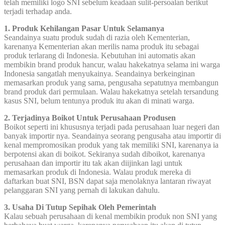
telah memiliki logo SNI sebelum keadaan sulit-persoalan berikut
terjadi terhadap anda.
1. Produk Kehilangan Pasar Untuk Selamanya
Seandainya suatu produk sudah di razia oleh Kementerian,
karenanya Kementerian akan merilis nama produk itu sebagai
produk terlarang di Indonesia. Kebutuhan ini automatis akan
membikin brand produk hancur, walau hakekatnya selama ini warga
Indonesia sangatlah menyukainya. Seandainya berkeinginan
memasarkan produk yang sama, pengusaha sepatutnya membangun
brand produk dari permulaan. Walau hakekatnya setelah tersandung
kasus SNI, belum tentunya produk itu akan di minati warga.
2. Terjadinya Boikot Untuk Perusahaan Produsen
Boikot seperti ini khususnya terjadi pada perusahaan luar negeri dan
banyak importir nya. Seandainya seorang pengusaha atau importir di
kenal mempromosikan produk yang tak memiliki SNI, karenanya ia
berpotensi akan di boikot. Sekiranya sudah diboikot, karenanya
perusahaan dan importir itu tak akan diijinkan lagi untuk
memasarkan produk di Indonesia. Walau produk mereka di
daftarkan buat SNI, BSN dapat saja menolaknya lantaran riwayat
pelanggaran SNI yang pernah di lakukan dahulu.
3. Usaha Di Tutup Sepihak Oleh Pemerintah
Kalau sebuah perusahaan di kenal membikin produk non SNI yang