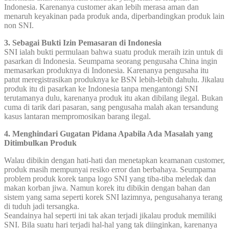
Indonesia. Karenanya customer akan lebih merasa aman dan
menaruh keyakinan pada produk anda, diperbandingkan produk lain
non SNI.
3. Sebagai Bukti Izin Pemasaran di Indonesia
SNI ialah bukti permulaan bahwa suatu produk meraih izin untuk di
pasarkan di Indonesia. Seumpama seorang pengusaha China ingin
memasarkan produknya di Indonesia. Karenanya pengusaha itu
patut meregistrasikan produknya ke BSN lebih-lebih dahulu. Jikalau
produk itu di pasarkan ke Indonesia tanpa mengantongi SNI
terutamanya dulu, karenanya produk itu akan dibilang ilegal. Bukan
cuma di tarik dari pasaran, sang pengusaha malah akan tersandung
kasus lantaran mempromosikan barang ilegal.
4. Menghindari Gugatan Pidana Apabila Ada Masalah yang
Ditimbulkan Produk
Walau dibikin dengan hati-hati dan menetapkan keamanan customer,
produk masih mempunyai resiko error dan berbahaya. Seumpama
problem produk korek tanpa logo SNI yang tiba-tiba meledak dan
makan korban jiwa. Namun korek itu dibikin dengan bahan dan
sistem yang sama seperti korek SNI lazimnya, pengusahanya terang
di tuduh jadi tersangka.
Seandainya hal seperti ini tak akan terjadi jikalau produk memiliki
SNI. Bila suatu hari terjadi hal-hal yang tak diinginkan, karenanya