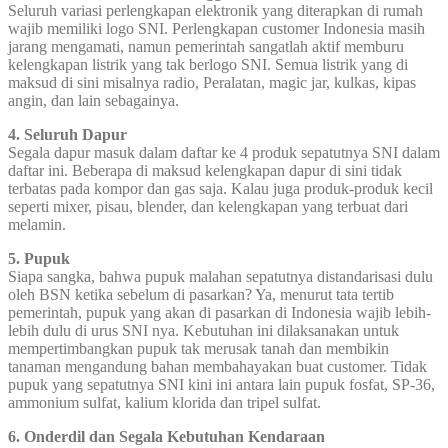
Seluruh variasi perlengkapan elektronik yang diterapkan di rumah
wajib memiliki logo SNI. Perlengkapan customer Indonesia masih
jarang mengamati, namun pemerintah sangatlah aktif memburu
kelengkapan listrik yang tak berlogo SNI. Semua listrik yang di
maksud di sini misalnya radio, Peralatan, magic jar, kulkas, kipas
angin, dan lain sebagainya.
4. Seluruh Dapur
Segala dapur masuk dalam daftar ke 4 produk sepatutnya SNI dalam
daftar ini. Beberapa di maksud kelengkapan dapur di sini tidak
terbatas pada kompor dan gas saja. Kalau juga produk-produk kecil
seperti mixer, pisau, blender, dan kelengkapan yang terbuat dari
melamin.
5. Pupuk
Siapa sangka, bahwa pupuk malahan sepatutnya distandarisasi dulu
oleh BSN ketika sebelum di pasarkan? Ya, menurut tata tertib
pemerintah, pupuk yang akan di pasarkan di Indonesia wajib lebih-
lebih dulu di urus SNI nya. Kebutuhan ini dilaksanakan untuk
mempertimbangkan pupuk tak merusak tanah dan membikin
tanaman mengandung bahan membahayakan buat customer. Tidak
pupuk yang sepatutnya SNI kini ini antara lain pupuk fosfat, SP-36,
ammonium sulfat, kalium klorida dan tripel sulfat.
6. Onderdil dan Segala Kebutuhan Kendaraan