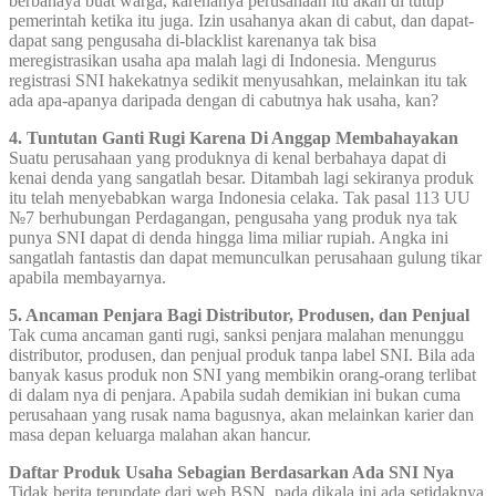
berbahaya buat warga, karenanya perusahaan itu akan di tutup
pemerintah ketika itu juga. Izin usahanya akan di cabut, dan dapat-
dapat sang pengusaha di-blacklist karenanya tak bisa
meregistrasikan usaha apa malah lagi di Indonesia. Mengurus
registrasi SNI hakekatnya sedikit menyusahkan, melainkan itu tak
ada apa-apanya daripada dengan di cabutnya hak usaha, kan?
4. Tuntutan Ganti Rugi Karena Di Anggap Membahayakan
Suatu perusahaan yang produknya di kenal berbahaya dapat di
kenai denda yang sangatlah besar. Ditambah lagi sekiranya produk
itu telah menyebabkan warga Indonesia celaka. Tak pasal 113 UU
№7 berhubungan Perdagangan, pengusaha yang produk nya tak
punya SNI dapat di denda hingga lima miliar rupiah. Angka ini
sangatlah fantastis dan dapat memunculkan perusahaan gulung tikar
apabila membayarnya.
5. Ancaman Penjara Bagi Distributor, Produsen, dan Penjual
Tak cuma ancaman ganti rugi, sanksi penjara malahan menunggu
distributor, produsen, dan penjual produk tanpa label SNI. Bila ada
banyak kasus produk non SNI yang membikin orang-orang terlibat
di dalam nya di penjara. Apabila sudah demikian ini bukan cuma
perusahaan yang rusak nama bagusnya, akan melainkan karier dan
masa depan keluarga malahan akan hancur.
Daftar Produk Usaha Sebagian Berdasarkan Ada SNI Nya
Tidak berita terupdate dari web BSN, pada dikala ini ada setidaknya