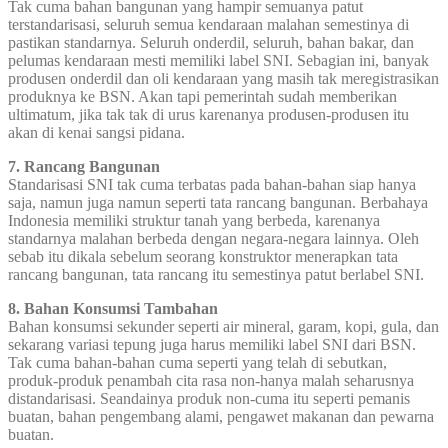
Tak cuma bahan bangunan yang hampir semuanya patut
terstandarisasi, seluruh semua kendaraan malahan semestinya di
pastikan standarnya. Seluruh onderdil, seluruh, bahan bakar, dan
pelumas kendaraan mesti memiliki label SNI. Sebagian ini, banyak
produsen onderdil dan oli kendaraan yang masih tak meregistrasikan
produknya ke BSN. Akan tapi pemerintah sudah memberikan
ultimatum, jika tak tak di urus karenanya produsen-produsen itu
akan di kenai sangsi pidana.
7. Rancang Bangunan
Standarisasi SNI tak cuma terbatas pada bahan-bahan siap hanya
saja, namun juga namun seperti tata rancang bangunan. Berbahaya
Indonesia memiliki struktur tanah yang berbeda, karenanya
standarnya malahan berbeda dengan negara-negara lainnya. Oleh
sebab itu dikala sebelum seorang konstruktor menerapkan tata
rancang bangunan, tata rancang itu semestinya patut berlabel SNI.
8. Bahan Konsumsi Tambahan
Bahan konsumsi sekunder seperti air mineral, garam, kopi, gula, dan
sekarang variasi tepung juga harus memiliki label SNI dari BSN.
Tak cuma bahan-bahan cuma seperti yang telah di sebutkan,
produk-produk penambah cita rasa non-hanya malah seharusnya
distandarisasi. Seandainya produk non-cuma itu seperti pemanis
buatan, bahan pengembang alami, pengawet makanan dan pewarna
buatan.