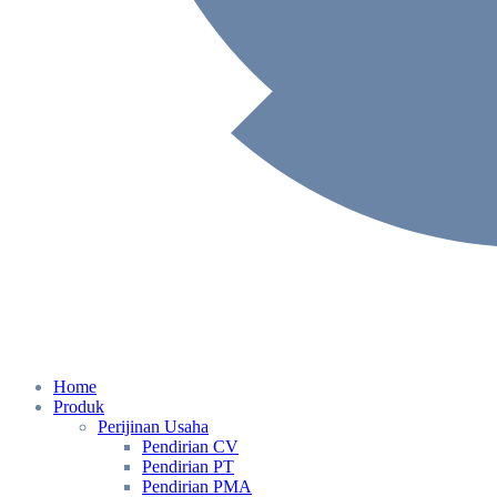
Home
Produk
Perijinan Usaha
Pendirian CV
Pendirian PT
Pendirian PMA