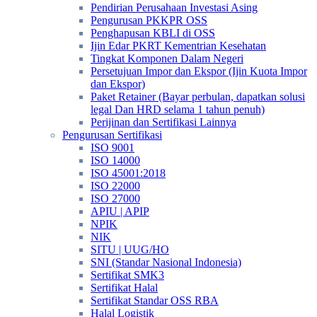
Pendirian Perusahaan Investasi Asing
Pengurusan PKKPR OSS
Penghapusan KBLI di OSS
Ijin Edar PKRT Kementrian Kesehatan
Tingkat Komponen Dalam Negeri
Persetujuan Impor dan Ekspor (Ijin Kuota Impor
dan Ekspor)
Paket Retainer (Bayar perbulan, dapatkan solusi
legal Dan HRD selama 1 tahun penuh)
Perijinan dan Sertifikasi Lainnya
Pengurusan Sertifikasi
ISO 9001
ISO 14000
ISO 45001:2018
ISO 22000
ISO 27000
APIU | APIP
NPIK
NIK
SITU | UUG/HO
SNI (Standar Nasional Indonesia)
Sertifikat SMK3
Sertifikat Halal
Sertifikat Standar OSS RBA
Halal Logistik