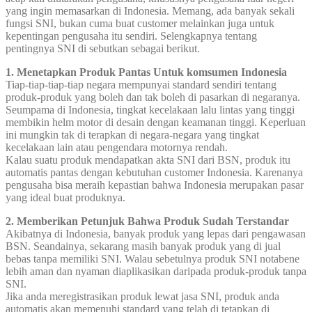
yang ingin memasarkan di Indonesia. Memang, ada banyak sekali
fungsi SNI, bukan cuma buat customer melainkan juga untuk
kepentingan pengusaha itu sendiri. Selengkapnya tentang
pentingnya SNI di sebutkan sebagai berikut.
1. Menetapkan Produk Pantas Untuk komsumen Indonesia
Tiap-tiap-tiap-tiap negara mempunyai standard sendiri tentang
produk-produk yang boleh dan tak boleh di pasarkan di negaranya.
Seumpama di Indonesia, tingkat kecelakaan lalu lintas yang tinggi
membikin helm motor di desain dengan keamanan tinggi. Keperluan
ini mungkin tak di terapkan di negara-negara yang tingkat
kecelakaan lain atau pengendara motornya rendah.
Kalau suatu produk mendapatkan akta SNI dari BSN, produk itu
automatis pantas dengan kebutuhan customer Indonesia. Karenanya
pengusaha bisa meraih kepastian bahwa Indonesia merupakan pasar
yang ideal buat produknya.
2. Memberikan Petunjuk Bahwa Produk Sudah Terstandar
Akibatnya di Indonesia, banyak produk yang lepas dari pengawasan
BSN. Seandainya, sekarang masih banyak produk yang di jual
bebas tanpa memiliki SNI. Walau sebetulnya produk SNI notabene
lebih aman dan nyaman diaplikasikan daripada produk-produk tanpa
SNI.
Jika anda meregistrasikan produk lewat jasa SNI, produk anda
automatis akan memenuhi standard yang telah di tetapkan di