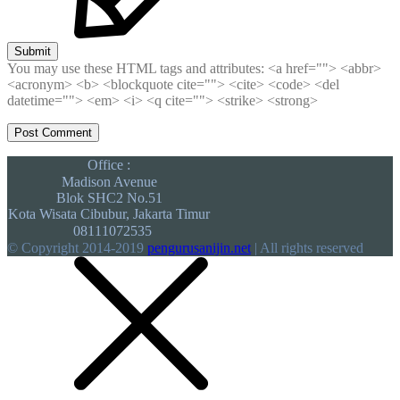
Submit
You may use these HTML tags and attributes:
<a href=""> <abbr>
<acronym> <b> <blockquote cite=""> <cite> <code> <del
datetime=""> <em> <i> <q cite=""> <strike> <strong>
Office :
Madison Avenue
Blok SHC2 No.51
Kota Wisata Cibubur, Jakarta Timur
08111072535
© Copyright 2014-2019
pengurusanijin.net
| All rights reserved