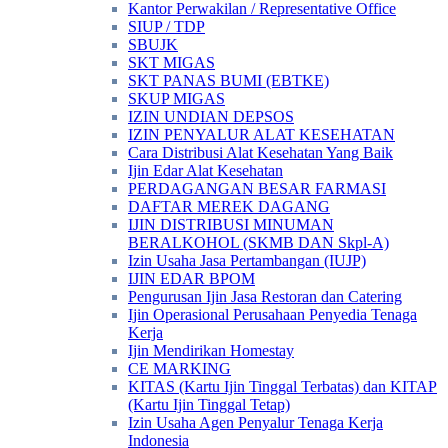
Kantor Perwakilan / Representative Office
SIUP / TDP
SBUJK
SKT MIGAS
SKT PANAS BUMI (EBTKE)
SKUP MIGAS
IZIN UNDIAN DEPSOS
IZIN PENYALUR ALAT KESEHATAN
Cara Distribusi Alat Kesehatan Yang Baik
Ijin Edar Alat Kesehatan
PERDAGANGAN BESAR FARMASI
DAFTAR MEREK DAGANG
IJIN DISTRIBUSI MINUMAN
BERALKOHOL (SKMB DAN Skpl-A)
Izin Usaha Jasa Pertambangan (IUJP)
IJIN EDAR BPOM
Pengurusan Ijin Jasa Restoran dan Catering
Ijin Operasional Perusahaan Penyedia Tenaga
Kerja
Ijin Mendirikan Homestay
CE MARKING
KITAS (Kartu Ijin Tinggal Terbatas) dan KITAP
(Kartu Ijin Tinggal Tetap)
Izin Usaha Agen Penyalur Tenaga Kerja
Indonesia