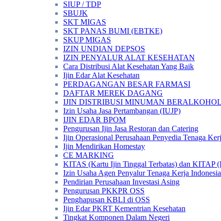
SIUP / TDP
SBUJK
SKT MIGAS
SKT PANAS BUMI (EBTKE)
SKUP MIGAS
IZIN UNDIAN DEPSOS
IZIN PENYALUR ALAT KESEHATAN
Cara Distribusi Alat Kesehatan Yang Baik
Ijin Edar Alat Kesehatan
PERDAGANGAN BESAR FARMASI
DAFTAR MEREK DAGANG
IJIN DISTRIBUSI MINUMAN BERALKOHOL 
Izin Usaha Jasa Pertambangan (IUJP)
IJIN EDAR BPOM
Pengurusan Ijin Jasa Restoran dan Catering
Ijin Operasional Perusahaan Penyedia Tenaga Ker
Ijin Mendirikan Homestay
CE MARKING
KITAS (Kartu Ijin Tinggal Terbatas) dan KITAP (K
Izin Usaha Agen Penyalur Tenaga Kerja Indonesia
Pendirian Perusahaan Investasi Asing
Pengurusan PKKPR OSS
Penghapusan KBLI di OSS
Ijin Edar PKRT Kementrian Kesehatan
Tingkat Komponen Dalam Negeri