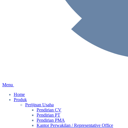
Menu
Home
Produk
Perijinan Usaha
Pendirian CV
Pendirian PT
Pendirian PMA
Kantor Perwakilan / Representative Office