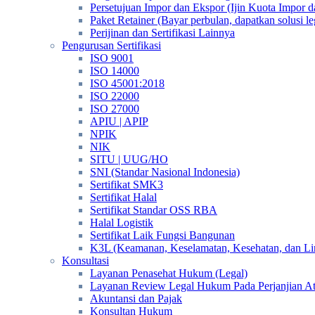
Persetujuan Impor dan Ekspor (Ijin Kuota Impor 
Paket Retainer (Bayar perbulan, dapatkan solusi 
Perijinan dan Sertifikasi Lainnya
Pengurusan Sertifikasi
ISO 9001
ISO 14000
ISO 45001:2018
ISO 22000
ISO 27000
APIU | APIP
NPIK
NIK
SITU | UUG/HO
SNI (Standar Nasional Indonesia)
Sertifikat SMK3
Sertifikat Halal
Sertifikat Standar OSS RBA
Halal Logistik
Sertifikat Laik Fungsi Bangunan
K3L (Keamanan, Keselamatan, Kesehatan, dan L
Konsultasi
Layanan Penasehat Hukum (Legal)
Layanan Review Legal Hukum Pada Perjanjian A
Akuntansi dan Pajak
Konsultan Hukum