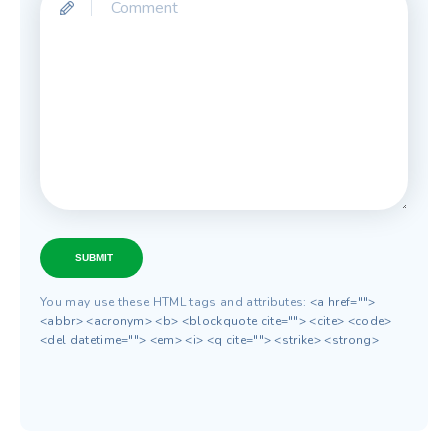
SUBMIT
You may use these HTML tags and attributes:
<a href="">
<abbr> <acronym> <b> <blockquote cite=""> <cite> <code>
<del datetime=""> <em> <i> <q cite=""> <strike> <strong>