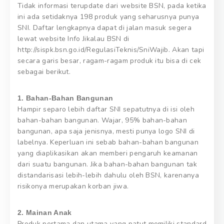
Tidak informasi terupdate dari website BSN, pada ketika
ini ada setidaknya 198 produk yang seharusnya punya
SNI. Daftar lengkapnya dapat di jalan masuk segera
lewat website Info Jikalau BSN di
http://sispk.bsn.go.id/RegulasiTeknis/SniWajib. Akan tapi
secara garis besar, ragam-ragam produk itu bisa di cek
sebagai berikut.
1. Bahan-Bahan Bangunan
Hampir separo lebih daftar SNI sepatutnya di isi oleh
bahan-bahan bangunan. Wajar, 95% bahan-bahan
bangunan, apa saja jenisnya, mesti punya logo SNI di
labelnya. Keperluan ini sebab bahan-bahan bangunan
yang diaplikasikan akan memberi pengaruh keamanan
dari suatu bangunan. Jika bahan-bahan bangunan tak
distandarisasi lebih-lebih dahulu oleh BSN, karenanya
risikonya merupakan korban jiwa.
2. Mainan Anak
Produk pertama dan utama yang patut memiliki standard