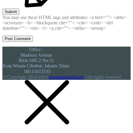
Submit
You may use these HTML tags and attributes:
<a href=""> <abbr>
<acronym> <b> <blockquote cite=""> <cite> <code> <del
datetime=""> <em> <i> <q cite=""> <strike> <strong>
Office :
Madison Avenue
Blok SHC2 No.51
Kota Wisata Cibubur, Jakarta Timur
08111072535
© Copyright 2014-2019
pengurusanijin.net
| All rights reserved