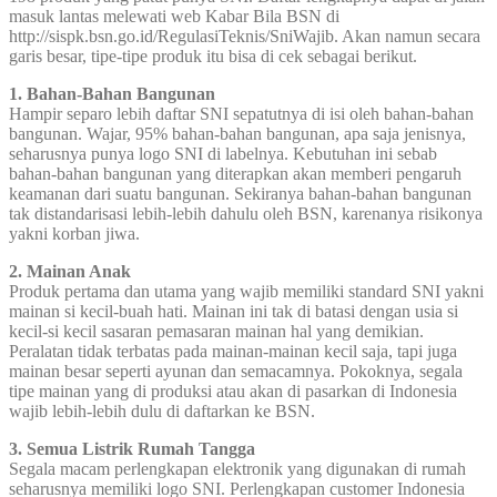
masuk lantas melewati web Kabar Bila BSN di
http://sispk.bsn.go.id/RegulasiTeknis/SniWajib. Akan namun secara
garis besar, tipe-tipe produk itu bisa di cek sebagai berikut.
1. Bahan-Bahan Bangunan
Hampir separo lebih daftar SNI sepatutnya di isi oleh bahan-bahan
bangunan. Wajar, 95% bahan-bahan bangunan, apa saja jenisnya,
seharusnya punya logo SNI di labelnya. Kebutuhan ini sebab
bahan-bahan bangunan yang diterapkan akan memberi pengaruh
keamanan dari suatu bangunan. Sekiranya bahan-bahan bangunan
tak distandarisasi lebih-lebih dahulu oleh BSN, karenanya risikonya
yakni korban jiwa.
2. Mainan Anak
Produk pertama dan utama yang wajib memiliki standard SNI yakni
mainan si kecil-buah hati. Mainan ini tak di batasi dengan usia si
kecil-si kecil sasaran pemasaran mainan hal yang demikian.
Peralatan tidak terbatas pada mainan-mainan kecil saja, tapi juga
mainan besar seperti ayunan dan semacamnya. Pokoknya, segala
tipe mainan yang di produksi atau akan di pasarkan di Indonesia
wajib lebih-lebih dulu di daftarkan ke BSN.
3. Semua Listrik Rumah Tangga
Segala macam perlengkapan elektronik yang digunakan di rumah
seharusnya memiliki logo SNI. Perlengkapan customer Indonesia