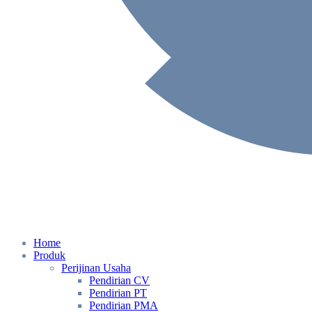
Home
Produk
Perijinan Usaha
Pendirian CV
Pendirian PT
Pendirian PMA