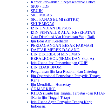
Kantor Perwakilan / Representative Office
SIUP / TDP
SBUJK
SKT MIGAS
SKT PANAS BUMI (EBTKE)
SKUP MIGAS
IZIN UNDIAN DEPSOS
IZIN PENYALUR ALAT KESEHATAN
Cara Distribusi Alat Kesehatan Yang Baik
Ijin Edar Alat Kesehatan
PERDAGANGAN BESAR FARMASI
DAFTAR MEREK DAGANG
IJIN DISTRIBUSI MINUMAN
BERALKOHOL (SKMB DAN Skpl-A)
Izin Usaha Jasa Pertambangan (IUJP)
IJIN EDAR BPOM
Pengurusan Ijin Jasa Restoran dan Catering
Ijin Operasional Perusahaan Penyedia Tenaga
Kerja
Ijin Mendirikan Homestay
CE MARKING
KITAS (Kartu Ijin Tinggal Terbatas) dan KITAP
(Kartu Ijin Tinggal Tetap)
Izin Usaha Agen Penyalur Tenaga Kerja
Indonesia