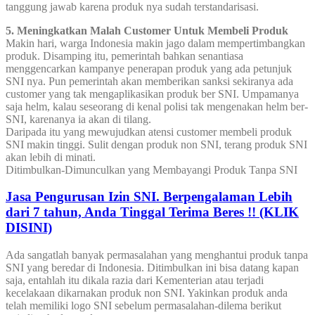
tanggung jawab karena produk nya sudah terstandarisasi.
5. Meningkatkan Malah Customer Untuk Membeli Produk
Makin hari, warga Indonesia makin jago dalam mempertimbangkan
produk. Disamping itu, pemerintah bahkan senantiasa
menggencarkan kampanye penerapan produk yang ada petunjuk
SNI nya. Pun pemerintah akan memberikan sanksi sekiranya ada
customer yang tak mengaplikasikan produk ber SNI. Umpamanya
saja helm, kalau seseorang di kenal polisi tak mengenakan helm ber-
SNI, karenanya ia akan di tilang.
Daripada itu yang mewujudkan atensi customer membeli produk
SNI makin tinggi. Sulit dengan produk non SNI, terang produk SNI
akan lebih di minati.
Ditimbulkan-Dimunculkan yang Membayangi Produk Tanpa SNI
Jasa Pengurusan Izin SNI. Berpengalaman Lebih
dari 7 tahun, Anda Tinggal Terima Beres !! (KLIK
DISINI)
Ada sangatlah banyak permasalahan yang menghantui produk tanpa
SNI yang beredar di Indonesia. Ditimbulkan ini bisa datang kapan
saja, entahlah itu dikala razia dari Kementerian atau terjadi
kecelakaan dikarnakan produk non SNI. Yakinkan produk anda
telah memiliki logo SNI sebelum permasalahan-dilema berikut