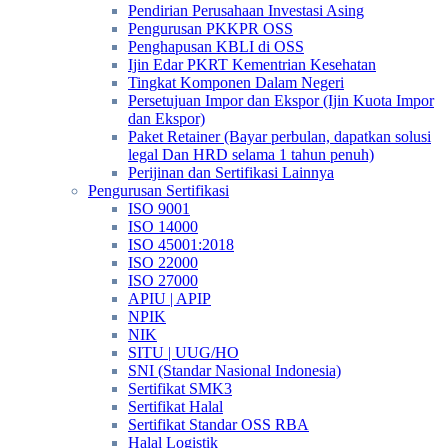
Pendirian Perusahaan Investasi Asing
Pengurusan PKKPR OSS
Penghapusan KBLI di OSS
Ijin Edar PKRT Kementrian Kesehatan
Tingkat Komponen Dalam Negeri
Persetujuan Impor dan Ekspor (Ijin Kuota Impor
dan Ekspor)
Paket Retainer (Bayar perbulan, dapatkan solusi
legal Dan HRD selama 1 tahun penuh)
Perijinan dan Sertifikasi Lainnya
Pengurusan Sertifikasi
ISO 9001
ISO 14000
ISO 45001:2018
ISO 22000
ISO 27000
APIU | APIP
NPIK
NIK
SITU | UUG/HO
SNI (Standar Nasional Indonesia)
Sertifikat SMK3
Sertifikat Halal
Sertifikat Standar OSS RBA
Halal Logistik