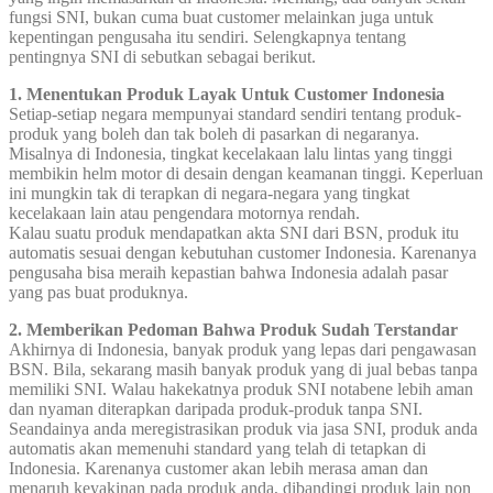
fungsi SNI, bukan cuma buat customer melainkan juga untuk
kepentingan pengusaha itu sendiri. Selengkapnya tentang
pentingnya SNI di sebutkan sebagai berikut.
1. Menentukan Produk Layak Untuk Customer Indonesia
Setiap-setiap negara mempunyai standard sendiri tentang produk-
produk yang boleh dan tak boleh di pasarkan di negaranya.
Misalnya di Indonesia, tingkat kecelakaan lalu lintas yang tinggi
membikin helm motor di desain dengan keamanan tinggi. Keperluan
ini mungkin tak di terapkan di negara-negara yang tingkat
kecelakaan lain atau pengendara motornya rendah.
Kalau suatu produk mendapatkan akta SNI dari BSN, produk itu
automatis sesuai dengan kebutuhan customer Indonesia. Karenanya
pengusaha bisa meraih kepastian bahwa Indonesia adalah pasar
yang pas buat produknya.
2. Memberikan Pedoman Bahwa Produk Sudah Terstandar
Akhirnya di Indonesia, banyak produk yang lepas dari pengawasan
BSN. Bila, sekarang masih banyak produk yang di jual bebas tanpa
memiliki SNI. Walau hakekatnya produk SNI notabene lebih aman
dan nyaman diterapkan daripada produk-produk tanpa SNI.
Seandainya anda meregistrasikan produk via jasa SNI, produk anda
automatis akan memenuhi standard yang telah di tetapkan di
Indonesia. Karenanya customer akan lebih merasa aman dan
menaruh keyakinan pada produk anda, dibandingi produk lain non