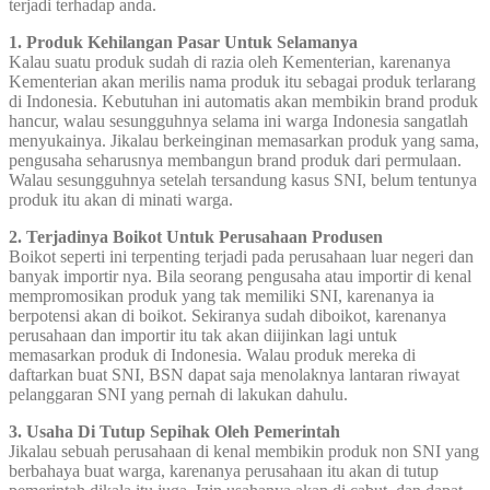
terjadi terhadap anda.
1. Produk Kehilangan Pasar Untuk Selamanya
Kalau suatu produk sudah di razia oleh Kementerian, karenanya
Kementerian akan merilis nama produk itu sebagai produk terlarang
di Indonesia. Kebutuhan ini automatis akan membikin brand produk
hancur, walau sesungguhnya selama ini warga Indonesia sangatlah
menyukainya. Jikalau berkeinginan memasarkan produk yang sama,
pengusaha seharusnya membangun brand produk dari permulaan.
Walau sesungguhnya setelah tersandung kasus SNI, belum tentunya
produk itu akan di minati warga.
2. Terjadinya Boikot Untuk Perusahaan Produsen
Boikot seperti ini terpenting terjadi pada perusahaan luar negeri dan
banyak importir nya. Bila seorang pengusaha atau importir di kenal
mempromosikan produk yang tak memiliki SNI, karenanya ia
berpotensi akan di boikot. Sekiranya sudah diboikot, karenanya
perusahaan dan importir itu tak akan diijinkan lagi untuk
memasarkan produk di Indonesia. Walau produk mereka di
daftarkan buat SNI, BSN dapat saja menolaknya lantaran riwayat
pelanggaran SNI yang pernah di lakukan dahulu.
3. Usaha Di Tutup Sepihak Oleh Pemerintah
Jikalau sebuah perusahaan di kenal membikin produk non SNI yang
berbahaya buat warga, karenanya perusahaan itu akan di tutup