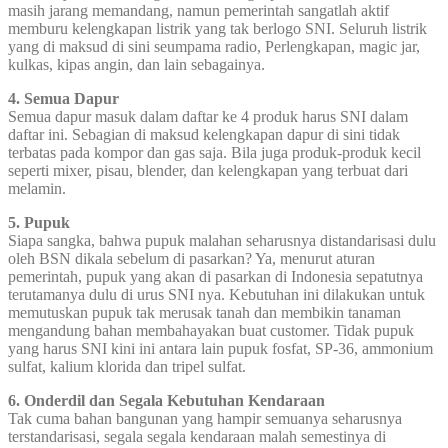
masih jarang memandang, namun pemerintah sangatlah aktif
memburu kelengkapan listrik yang tak berlogo SNI. Seluruh listrik
yang di maksud di sini seumpama radio, Perlengkapan, magic jar,
kulkas, kipas angin, dan lain sebagainya.
4. Semua Dapur
Semua dapur masuk dalam daftar ke 4 produk harus SNI dalam
daftar ini. Sebagian di maksud kelengkapan dapur di sini tidak
terbatas pada kompor dan gas saja. Bila juga produk-produk kecil
seperti mixer, pisau, blender, dan kelengkapan yang terbuat dari
melamin.
5. Pupuk
Siapa sangka, bahwa pupuk malahan seharusnya distandarisasi dulu
oleh BSN dikala sebelum di pasarkan? Ya, menurut aturan
pemerintah, pupuk yang akan di pasarkan di Indonesia sepatutnya
terutamanya dulu di urus SNI nya. Kebutuhan ini dilakukan untuk
memutuskan pupuk tak merusak tanah dan membikin tanaman
mengandung bahan membahayakan buat customer. Tidak pupuk
yang harus SNI kini ini antara lain pupuk fosfat, SP-36, ammonium
sulfat, kalium klorida dan tripel sulfat.
6. Onderdil dan Segala Kebutuhan Kendaraan
Tak cuma bahan bangunan yang hampir semuanya seharusnya
terstandarisasi, segala segala kendaraan malah semestinya di