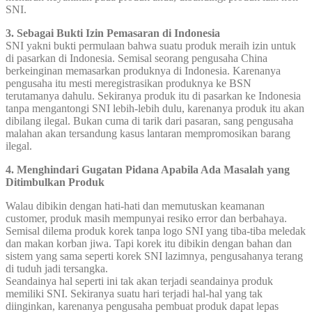
SNI.
3. Sebagai Bukti Izin Pemasaran di Indonesia
SNI yakni bukti permulaan bahwa suatu produk meraih izin untuk
di pasarkan di Indonesia. Semisal seorang pengusaha China
berkeinginan memasarkan produknya di Indonesia. Karenanya
pengusaha itu mesti meregistrasikan produknya ke BSN
terutamanya dahulu. Sekiranya produk itu di pasarkan ke Indonesia
tanpa mengantongi SNI lebih-lebih dulu, karenanya produk itu akan
dibilang ilegal. Bukan cuma di tarik dari pasaran, sang pengusaha
malahan akan tersandung kasus lantaran mempromosikan barang
ilegal.
4. Menghindari Gugatan Pidana Apabila Ada Masalah yang
Ditimbulkan Produk
Walau dibikin dengan hati-hati dan memutuskan keamanan
customer, produk masih mempunyai resiko error dan berbahaya.
Semisal dilema produk korek tanpa logo SNI yang tiba-tiba meledak
dan makan korban jiwa. Tapi korek itu dibikin dengan bahan dan
sistem yang sama seperti korek SNI lazimnya, pengusahanya terang
di tuduh jadi tersangka.
Seandainya hal seperti ini tak akan terjadi seandainya produk
memiliki SNI. Sekiranya suatu hari terjadi hal-hal yang tak
diinginkan, karenanya pengusaha pembuat produk dapat lepas