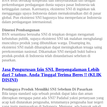
BSN terus bersikap kooperatif dan menyelaraskan diri dengan
perkembangan perdagangan dunia supaya pasar Indonesia tak
ketinggalan zaman. Karenanya, eksistensi SNI di inginkan tak
mengganggu upaya Indonesia dalam memaksimalkan diri di pasar
global. Pun eksistensi SNI bagusnya bisa memperlancar Indonesia
dalam perdagangan internasional.
Dimensi Pembangunan
BSN senantiasa berusaha SNI di tetapkan dengan mengamati
kebutuhan publik, supaya eksistensi SNI tak malahan menghalangi
munculnya produk yang dibutuhkan warga. Disamping itu,
eksistensi SNI malah diharapkan dapat meningkatkan tenaga saing
perekonomian nasional. Dikarnakan SNI menjadi bukti bahwa
produk-produk di Indonesia telah distandarisasi sebelum di
pasarkan.
Jasa Pengurusan Izin SNI. Berpengalaman Lebih
dari 7 tahun, Anda Tinggal Terima Beres !! (KLIK
DISINI)
Pentingnya Produk Memiliki SNI Sebelum Di Pasarkan
Bila tanpa standard saja sebuah produk dapat laku dan aman
diterapkan mengapa patut ada SNI? Padahal yakni pertanyaan yang
acap kali diutarakan pengusaha, terutamanya pengusaha luar negeri
yang ingin memasarkan di Indonesia. Memang, ada banyak sekali