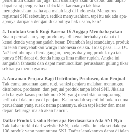
pemerintah dikala itu juga. Izin usahanya akan di cabut, dan dapat-
dapat sang pengusaha di-blacklist karenanya tak bisa
meregistrasikan usaha apa malah lagi di Indonesia. Mengurus
registrasi SNI sebetulnya sedikit menyusahkan, tapi itu tak ada apa-
apanya daripada dengan di cabutnya hak usaha, kan?
4. Tuntutan Ganti Rugi Karena Di Anggap Membahayakan
Suatu perusahaan yang produknya di kenal berbahaya dapat di
kenai denda yang sangatlah besar. Ditambah lagi seandainya produk
itu telah menyebabkan warga Indonesia celaka. Tidak pasal 113 UU
№7 berhubungan Perdagangan, pengusaha yang produk nya tak
punya SNI dapat di denda hingga lima miliar rupiah. Angka ini
sangatlah fantastis dan dapat memunculkan perusahaan gulung tikar
sekiranya membayarnya.
5. Ancaman Penjara Bagi Distributor, Produsen, dan Penjual
Tak cuma ancaman ganti rugi, sanksi penjara malahan menunggu
distributor, produsen, dan penjual produk tanpa label SNI. Jikalau
ada banyak kasus produk non SNI yang membikin orang-orang
terlibat di dalam nya di penjara. Kalau sudah seperti ini bukan cuma
perusahaan yang rusak nama pantasnya, akan tapi karier dan masa
depan keluarga malah akan hancur.
Daftar Produk Usaha Beberapa Berdasarkan Ada SNI Nya
Tak kabar terkini dari website BSN, pada ketika ini ada setidaknya
198 produk yang patut punya SNI. Daftar lengkapnya dapat di jalan