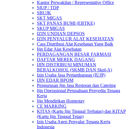
Kantor Perwakilan / Representative Office
SIUP / TDP
SBUJK
SKT MIGAS
SKT PANAS BUMI (EBTKE)
SKUP MIGAS
IZIN UNDIAN DEPSOS
IZIN PENYALUR ALAT KESEHATAN
Cara Distribusi Alat Kesehatan Yang Baik
Ijin Edar Alat Kesehatan
PERDAGANGAN BESAR FARMASI
DAFTAR MEREK DAGANG
IJIN DISTRIBUSI MINUMAN
BERALKOHOL (SKMB DAN Skpl-A)
Izin Usaha Jasa Pertambangan (IUJP)
IJIN EDAR BPOM
Pengurusan Ijin Jasa Restoran dan Catering
Ijin Operasional Perusahaan Penyedia Tenaga
Kerja
Ijin Mendirikan Homestay
CE MARKING
KITAS (Kartu Ijin Tinggal Terbatas) dan KITAP
(Kartu Ijin Tinggal Tetap)
Izin Usaha Agen Penyalur Tenaga Kerja
Indonesia