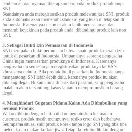
lebih aman dan nyaman diterapkan daripada produk-produk tanpa
SNI.
Seandainya anda meregistrasikan produk melewati jasa SNI, produk
anda automatis akan memenuhi standard yang telah di tetapkan di
Indonesia. Karenanya customer akan lebih merasa aman dan
menaruh keyakinan pada produk anda, dibandingi produk lain non
SNI.
3. Sebagai Bukti Izin Pemasaran di Indonesia
SNI merupakan bukti permulaan bahwa suatu produk meraih izin
untuk di pasarkan di Indonesia. Umpamanya seorang pengusaha
China ingin memasarkan produknya di Indonesia. Karenanya
pengusaha itu semestinya meregistrasikan produknya ke BSN
khususnya dahulu. Bila produk itu di pasarkan ke Indonesia tanpa
mengantongi SNI lebih-lebih dulu, karenanya produk itu akan
dibilang ilegal. Bukan cuma di tarik dari pasaran, sang pengusaha
malahan akan tersandung kasus lantaran mempromosikan barang
ilegal.
4. Menghindari Gugatan Pidana Kalau Ada Ditimbulkan yang
Semisal Produk
Walau dibikin dengan hati-hati dan memutuskan keamanan
customer, produk masih mempunyai resiko error dan berbahaya.
Seumpama situasi sulit produk korek tanpa logo SNI yang tiba-tiba
meledak dan makan korban jiwa. Tetapi korek itu dibikin dengan