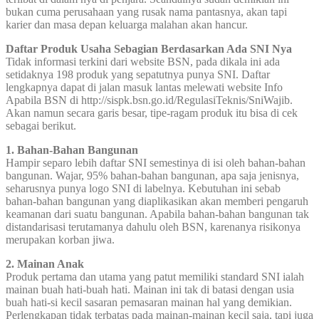
bukan cuma perusahaan yang rusak nama pantasnya, akan tapi
karier dan masa depan keluarga malahan akan hancur.
Daftar Produk Usaha Sebagian Berdasarkan Ada SNI Nya
Tidak informasi terkini dari website BSN, pada dikala ini ada
setidaknya 198 produk yang sepatutnya punya SNI. Daftar
lengkapnya dapat di jalan masuk lantas melewati website Info
Apabila BSN di http://sispk.bsn.go.id/RegulasiTeknis/SniWajib.
Akan namun secara garis besar, tipe-ragam produk itu bisa di cek
sebagai berikut.
1. Bahan-Bahan Bangunan
Hampir separo lebih daftar SNI semestinya di isi oleh bahan-bahan
bangunan. Wajar, 95% bahan-bahan bangunan, apa saja jenisnya,
seharusnya punya logo SNI di labelnya. Kebutuhan ini sebab
bahan-bahan bangunan yang diaplikasikan akan memberi pengaruh
keamanan dari suatu bangunan. Apabila bahan-bahan bangunan tak
distandarisasi terutamanya dahulu oleh BSN, karenanya risikonya
merupakan korban jiwa.
2. Mainan Anak
Produk pertama dan utama yang patut memiliki standard SNI ialah
mainan buah hati-buah hati. Mainan ini tak di batasi dengan usia
buah hati-si kecil sasaran pemasaran mainan hal yang demikian.
Perlengkapan tidak terbatas pada mainan-mainan kecil saja, tapi juga