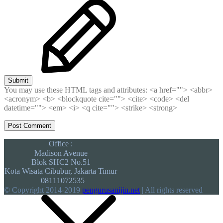
Submit
You may use these HTML tags and attributes:
<a href=""> <abbr>
<acronym> <b> <blockquote cite=""> <cite> <code> <del
datetime=""> <em> <i> <q cite=""> <strike> <strong>
Office :
Madison Avenue
Blok SHC2 No.51
Kota Wisata Cibubur, Jakarta Timur
08111072535
© Copyright 2014-2019
pengurusanijin.net
| All rights reserved