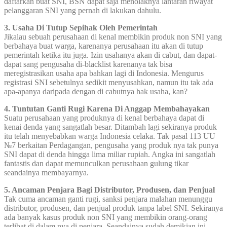
daftarkan buat SNI, BSN dapat saja menolaknya lantaran riwayat
pelanggaran SNI yang pernah di lakukan dahulu.
3. Usaha Di Tutup Sepihak Oleh Pemerintah
Jikalau sebuah perusahaan di kenal membikin produk non SNI yang
berbahaya buat warga, karenanya perusahaan itu akan di tutup
pemerintah ketika itu juga. Izin usahanya akan di cabut, dan dapat-
dapat sang pengusaha di-blacklist karenanya tak bisa
meregistrasikan usaha apa bahkan lagi di Indonesia. Mengurus
registrasi SNI sebetulnya sedikit menyusahkan, namun itu tak ada
apa-apanya daripada dengan di cabutnya hak usaha, kan?
4. Tuntutan Ganti Rugi Karena Di Anggap Membahayakan
Suatu perusahaan yang produknya di kenal berbahaya dapat di
kenai denda yang sangatlah besar. Ditambah lagi sekiranya produk
itu telah menyebabkan warga Indonesia celaka. Tak pasal 113 UU
№7 berkaitan Perdagangan, pengusaha yang produk nya tak punya
SNI dapat di denda hingga lima miliar rupiah. Angka ini sangatlah
fantastis dan dapat memunculkan perusahaan gulung tikar
seandainya membayarnya.
5. Ancaman Penjara Bagi Distributor, Produsen, dan Penjual
Tak cuma ancaman ganti rugi, sanksi penjara malahan menunggu
distributor, produsen, dan penjual produk tanpa label SNI. Sekiranya
ada banyak kasus produk non SNI yang membikin orang-orang
terlibat di dalam nya di penjara. Seandainya sudah demikian ini