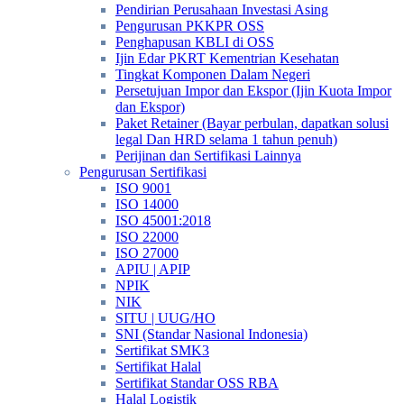
Pendirian Perusahaan Investasi Asing
Pengurusan PKKPR OSS
Penghapusan KBLI di OSS
Ijin Edar PKRT Kementrian Kesehatan
Tingkat Komponen Dalam Negeri
Persetujuan Impor dan Ekspor (Ijin Kuota Impor
dan Ekspor)
Paket Retainer (Bayar perbulan, dapatkan solusi
legal Dan HRD selama 1 tahun penuh)
Perijinan dan Sertifikasi Lainnya
Pengurusan Sertifikasi
ISO 9001
ISO 14000
ISO 45001:2018
ISO 22000
ISO 27000
APIU | APIP
NPIK
NIK
SITU | UUG/HO
SNI (Standar Nasional Indonesia)
Sertifikat SMK3
Sertifikat Halal
Sertifikat Standar OSS RBA
Halal Logistik