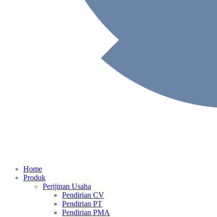
Home
Produk
Perijinan Usaha
Pendirian CV
Pendirian PT
Pendirian PMA