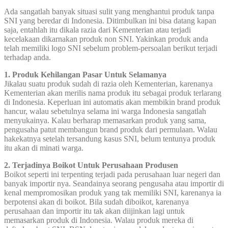
Ada sangatlah banyak situasi sulit yang menghantui produk tanpa
SNI yang beredar di Indonesia. Ditimbulkan ini bisa datang kapan
saja, entahlah itu dikala razia dari Kementerian atau terjadi
kecelakaan dikarnakan produk non SNI. Yakinkan produk anda
telah memiliki logo SNI sebelum problem-persoalan berikut terjadi
terhadap anda.
1. Produk Kehilangan Pasar Untuk Selamanya
Jikalau suatu produk sudah di razia oleh Kementerian, karenanya
Kementerian akan merilis nama produk itu sebagai produk terlarang
di Indonesia. Keperluan ini automatis akan membikin brand produk
hancur, walau sebetulnya selama ini warga Indonesia sangatlah
menyukainya. Kalau berharap memasarkan produk yang sama,
pengusaha patut membangun brand produk dari permulaan. Walau
hakekatnya setelah tersandung kasus SNI, belum tentunya produk
itu akan di minati warga.
2. Terjadinya Boikot Untuk Perusahaan Produsen
Boikot seperti ini terpenting terjadi pada perusahaan luar negeri dan
banyak importir nya. Seandainya seorang pengusaha atau importir di
kenal mempromosikan produk yang tak memiliki SNI, karenanya ia
berpotensi akan di boikot. Bila sudah diboikot, karenanya
perusahaan dan importir itu tak akan diijinkan lagi untuk
memasarkan produk di Indonesia. Walau produk mereka di