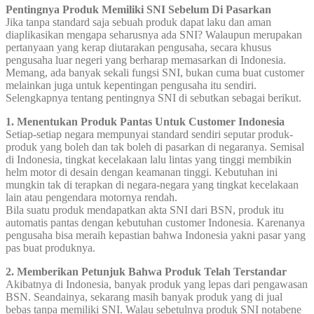
Pentingnya Produk Memiliki SNI Sebelum Di Pasarkan
Jika tanpa standard saja sebuah produk dapat laku dan aman
diaplikasikan mengapa seharusnya ada SNI? Walaupun merupakan
pertanyaan yang kerap diutarakan pengusaha, secara khusus
pengusaha luar negeri yang berharap memasarkan di Indonesia.
Memang, ada banyak sekali fungsi SNI, bukan cuma buat customer
melainkan juga untuk kepentingan pengusaha itu sendiri.
Selengkapnya tentang pentingnya SNI di sebutkan sebagai berikut.
1. Menentukan Produk Pantas Untuk Customer Indonesia
Setiap-setiap negara mempunyai standard sendiri seputar produk-
produk yang boleh dan tak boleh di pasarkan di negaranya. Semisal
di Indonesia, tingkat kecelakaan lalu lintas yang tinggi membikin
helm motor di desain dengan keamanan tinggi. Kebutuhan ini
mungkin tak di terapkan di negara-negara yang tingkat kecelakaan
lain atau pengendara motornya rendah.
Bila suatu produk mendapatkan akta SNI dari BSN, produk itu
automatis pantas dengan kebutuhan customer Indonesia. Karenanya
pengusaha bisa meraih kepastian bahwa Indonesia yakni pasar yang
pas buat produknya.
2. Memberikan Petunjuk Bahwa Produk Telah Terstandar
Akibatnya di Indonesia, banyak produk yang lepas dari pengawasan
BSN. Seandainya, sekarang masih banyak produk yang di jual
bebas tanpa memiliki SNI. Walau sebetulnya produk SNI notabene