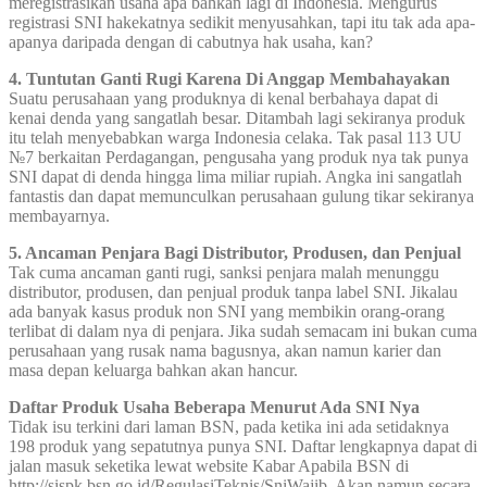
meregistrasikan usaha apa bahkan lagi di Indonesia. Mengurus
registrasi SNI hakekatnya sedikit menyusahkan, tapi itu tak ada apa-
apanya daripada dengan di cabutnya hak usaha, kan?
4. Tuntutan Ganti Rugi Karena Di Anggap Membahayakan
Suatu perusahaan yang produknya di kenal berbahaya dapat di
kenai denda yang sangatlah besar. Ditambah lagi sekiranya produk
itu telah menyebabkan warga Indonesia celaka. Tak pasal 113 UU
№7 berkaitan Perdagangan, pengusaha yang produk nya tak punya
SNI dapat di denda hingga lima miliar rupiah. Angka ini sangatlah
fantastis dan dapat memunculkan perusahaan gulung tikar sekiranya
membayarnya.
5. Ancaman Penjara Bagi Distributor, Produsen, dan Penjual
Tak cuma ancaman ganti rugi, sanksi penjara malah menunggu
distributor, produsen, dan penjual produk tanpa label SNI. Jikalau
ada banyak kasus produk non SNI yang membikin orang-orang
terlibat di dalam nya di penjara. Jika sudah semacam ini bukan cuma
perusahaan yang rusak nama bagusnya, akan namun karier dan
masa depan keluarga bahkan akan hancur.
Daftar Produk Usaha Beberapa Menurut Ada SNI Nya
Tidak isu terkini dari laman BSN, pada ketika ini ada setidaknya
198 produk yang sepatutnya punya SNI. Daftar lengkapnya dapat di
jalan masuk seketika lewat website Kabar Apabila BSN di
http://sispk.bsn.go.id/RegulasiTeknis/SniWajib. Akan namun secara