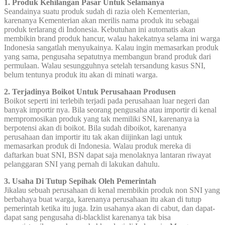
1. Produk Kehilangan Pasar Untuk Selamanya
Seandainya suatu produk sudah di razia oleh Kementerian,
karenanya Kementerian akan merilis nama produk itu sebagai
produk terlarang di Indonesia. Kebutuhan ini automatis akan
membikin brand produk hancur, walau hakekatnya selama ini warga
Indonesia sangatlah menyukainya. Kalau ingin memasarkan produk
yang sama, pengusaha sepatutnya membangun brand produk dari
permulaan. Walau sesungguhnya setelah tersandung kasus SNI,
belum tentunya produk itu akan di minati warga.
2. Terjadinya Boikot Untuk Perusahaan Produsen
Boikot seperti ini terlebih terjadi pada perusahaan luar negeri dan
banyak importir nya. Bila seorang pengusaha atau importir di kenal
mempromosikan produk yang tak memiliki SNI, karenanya ia
berpotensi akan di boikot. Bila sudah diboikot, karenanya
perusahaan dan importir itu tak akan diijinkan lagi untuk
memasarkan produk di Indonesia. Walau produk mereka di
daftarkan buat SNI, BSN dapat saja menolaknya lantaran riwayat
pelanggaran SNI yang pernah di lakukan dahulu.
3. Usaha Di Tutup Sepihak Oleh Pemerintah
Jikalau sebuah perusahaan di kenal membikin produk non SNI yang
berbahaya buat warga, karenanya perusahaan itu akan di tutup
pemerintah ketika itu juga. Izin usahanya akan di cabut, dan dapat-
dapat sang pengusaha di-blacklist karenanya tak bisa