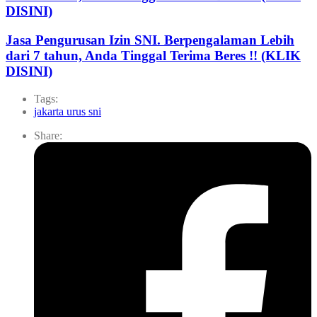
DISINI)
Jasa Pengurusan Izin SNI. Berpengalaman Lebih
dari 7 tahun, Anda Tinggal Terima Beres !! (KLIK
DISINI)
Tags:
jakarta urus sni
Share: