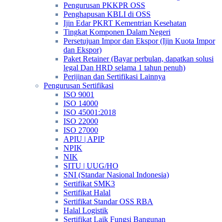
Pengurusan PKKPR OSS
Penghapusan KBLI di OSS
Ijin Edar PKRT Kementrian Kesehatan
Tingkat Komponen Dalam Negeri
Persetujuan Impor dan Ekspor (Ijin Kuota Impor
dan Ekspor)
Paket Retainer (Bayar perbulan, dapatkan solusi
legal Dan HRD selama 1 tahun penuh)
Perijinan dan Sertifikasi Lainnya
Pengurusan Sertifikasi
ISO 9001
ISO 14000
ISO 45001:2018
ISO 22000
ISO 27000
APIU | APIP
NPIK
NIK
SITU | UUG/HO
SNI (Standar Nasional Indonesia)
Sertifikat SMK3
Sertifikat Halal
Sertifikat Standar OSS RBA
Halal Logistik
Sertifikat Laik Fungsi Bangunan