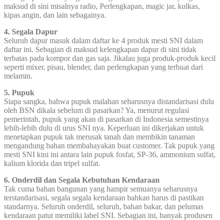
maksud di sini misalnya radio, Perlengkapan, magic jar, kulkas,
kipas angin, dan lain sebagainya.
4. Segala Dapur
Seluruh dapur masuk dalam daftar ke 4 produk mesti SNI dalam
daftar ini. Sebagian di maksud kelengkapan dapur di sini tidak
terbatas pada kompor dan gas saja. Jikalau juga produk-produk kecil
seperti mixer, pisau, blender, dan perlengkapan yang terbuat dari
melamin.
5. Pupuk
Siapa sangka, bahwa pupuk malahan seharusnya distandarisasi dulu
oleh BSN dikala sebelum di pasarkan? Ya, menurut regulasi
pemerintah, pupuk yang akan di pasarkan di Indonesia semestinya
lebih-lebih dulu di urus SNI nya. Keperluan ini dikerjakan untuk
menetapkan pupuk tak merusak tanah dan membikin tanaman
mengandung bahan membahayakan buat customer. Tak pupuk yang
mesti SNI kini ini antara lain pupuk fosfat, SP-36, ammonium sulfat,
kalium klorida dan tripel sulfat.
6. Onderdil dan Segala Kebutuhan Kendaraan
Tak cuma bahan bangunan yang hampir semuanya seharusnya
terstandarisasi, segala segala kendaraan bahkan harus di pastikan
standarnya. Seluruh onderdil, seluruh, bahan bakar, dan pelumas
kendaraan patut memiliki label SNI. Sebagian ini, banyak produsen