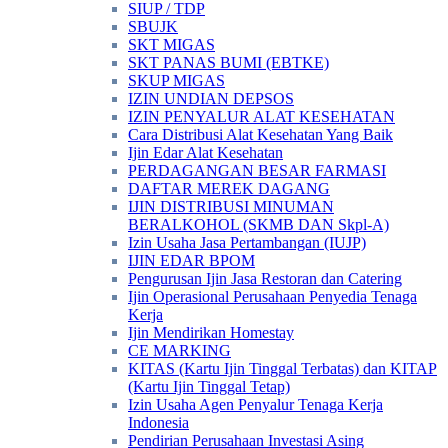
SIUP / TDP
SBUJK
SKT MIGAS
SKT PANAS BUMI (EBTKE)
SKUP MIGAS
IZIN UNDIAN DEPSOS
IZIN PENYALUR ALAT KESEHATAN
Cara Distribusi Alat Kesehatan Yang Baik
Ijin Edar Alat Kesehatan
PERDAGANGAN BESAR FARMASI
DAFTAR MEREK DAGANG
IJIN DISTRIBUSI MINUMAN
BERALKOHOL (SKMB DAN Skpl-A)
Izin Usaha Jasa Pertambangan (IUJP)
IJIN EDAR BPOM
Pengurusan Ijin Jasa Restoran dan Catering
Ijin Operasional Perusahaan Penyedia Tenaga
Kerja
Ijin Mendirikan Homestay
CE MARKING
KITAS (Kartu Ijin Tinggal Terbatas) dan KITAP
(Kartu Ijin Tinggal Tetap)
Izin Usaha Agen Penyalur Tenaga Kerja
Indonesia
Pendirian Perusahaan Investasi Asing