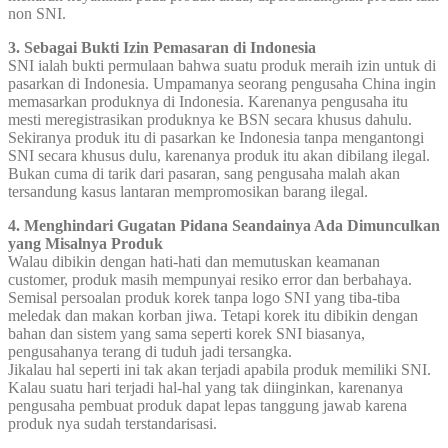
non SNI.
3. Sebagai Bukti Izin Pemasaran di Indonesia
SNI ialah bukti permulaan bahwa suatu produk meraih izin untuk di
pasarkan di Indonesia. Umpamanya seorang pengusaha China ingin
memasarkan produknya di Indonesia. Karenanya pengusaha itu
mesti meregistrasikan produknya ke BSN secara khusus dahulu.
Sekiranya produk itu di pasarkan ke Indonesia tanpa mengantongi
SNI secara khusus dulu, karenanya produk itu akan dibilang ilegal.
Bukan cuma di tarik dari pasaran, sang pengusaha malah akan
tersandung kasus lantaran mempromosikan barang ilegal.
4. Menghindari Gugatan Pidana Seandainya Ada Dimunculkan
yang Misalnya Produk
Walau dibikin dengan hati-hati dan memutuskan keamanan
customer, produk masih mempunyai resiko error dan berbahaya.
Semisal persoalan produk korek tanpa logo SNI yang tiba-tiba
meledak dan makan korban jiwa. Tetapi korek itu dibikin dengan
bahan dan sistem yang sama seperti korek SNI biasanya,
pengusahanya terang di tuduh jadi tersangka.
Jikalau hal seperti ini tak akan terjadi apabila produk memiliki SNI.
Kalau suatu hari terjadi hal-hal yang tak diinginkan, karenanya
pengusaha pembuat produk dapat lepas tanggung jawab karena
produk nya sudah terstandarisasi.