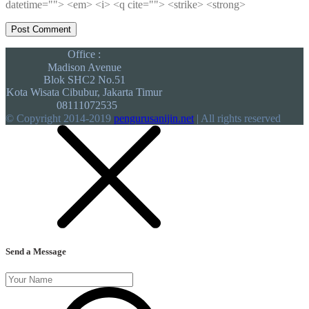
datetime=""> <em> <i> <q cite=""> <strike> <strong>
Office :
Madison Avenue
Blok SHC2 No.51
Kota Wisata Cibubur, Jakarta Timur
08111072535
© Copyright 2014-2019
pengurusanijin.net
| All rights reserved
Send a Message