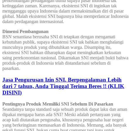
perkembangan perdagangan dunia supaya pasar Indonesia tak
ketinggalan zaman. Karenanya, eksistensi SNI di inginkan tak
mengganggu upaya Indonesia dalam memaksimalkan diri di pasar
global. Malah eksistensi SNI bagusnya bisa memperlancar Indonesia
dalam perdagangan internasional.
Dimensi Pembangunan
BSN senantiasa berusaha SNI di tetapkan dengan mengamati
kebutuhan publik, supaya eksistensi SNI tak bahkan menghalangi
munculnya produk yang dibutuhkan warga. Disamping itu,
eksistensi SNI bahkan diharapkan dapat meningkatkan kekuatan
saing perekonomian nasional. Dikarnakan SNI menjadi bukti bahwa
produk-produk di Indonesia telah distandarisasi sebelum di
pasarkan.
Jasa Pengurusan Izin SNI. Berpengalaman Lebih
dari 7 tahun, Anda Tinggal Terima Beres !! (KLIK
DISINI)
Pentingnya Produk Memiliki SNI Sebelum Di Pasarkan
Seandainya tanpa standard saja sebuah produk dapat laku dan aman
dipakai mengapa harus ada SNI? Meski adalah pertanyaan yang
acap kali diutarakan pengusaha, khususnya pengusaha luar negeri
yang berkeinginan memasarkan di Indonesia. Memang, ada banyak
sekali fungsi SNI, bukan cuma buat customer tapi juga untuk