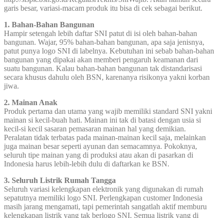
garis besar, variasi-macam produk itu bisa di cek sebagai berikut.
1. Bahan-Bahan Bangunan
Hampir setengah lebih daftar SNI patut di isi oleh bahan-bahan
bangunan. Wajar, 95% bahan-bahan bangunan, apa saja jenisnya,
patut punya logo SNI di labelnya. Kebutuhan ini sebab bahan-bahan
bangunan yang dipakai akan memberi pengaruh keamanan dari
suatu bangunan. Kalau bahan-bahan bangunan tak distandarisasi
secara khusus dahulu oleh BSN, karenanya risikonya yakni korban
jiwa.
2. Mainan Anak
Produk pertama dan utama yang wajib memiliki standard SNI yakni
mainan si kecil-buah hati. Mainan ini tak di batasi dengan usia si
kecil-si kecil sasaran pemasaran mainan hal yang demikian.
Peralatan tidak terbatas pada mainan-mainan kecil saja, melainkan
juga mainan besar seperti ayunan dan semacamnya. Pokoknya,
seluruh tipe mainan yang di produksi atau akan di pasarkan di
Indonesia harus lebih-lebih dulu di daftarkan ke BSN.
3. Seluruh Listrik Rumah Tangga
Seluruh variasi kelengkapan elektronik yang digunakan di rumah
sepatutnya memiliki logo SNI. Perlengkapan customer Indonesia
masih jarang mengamati, tapi pemerintah sangatlah aktif memburu
kelengkapan listrik yang tak berlogo SNI. Semua listrik yang di