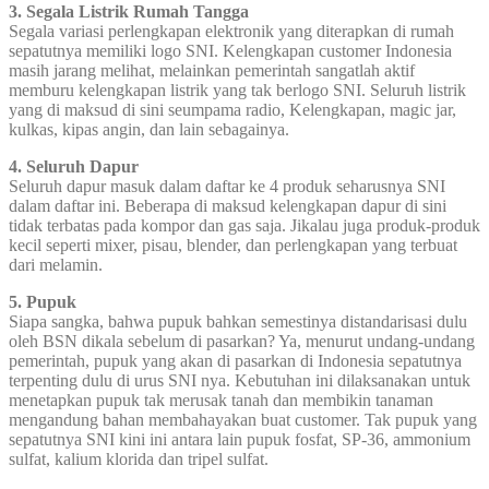
3. Segala Listrik Rumah Tangga
Segala variasi perlengkapan elektronik yang diterapkan di rumah
sepatutnya memiliki logo SNI. Kelengkapan customer Indonesia
masih jarang melihat, melainkan pemerintah sangatlah aktif
memburu kelengkapan listrik yang tak berlogo SNI. Seluruh listrik
yang di maksud di sini seumpama radio, Kelengkapan, magic jar,
kulkas, kipas angin, dan lain sebagainya.
4. Seluruh Dapur
Seluruh dapur masuk dalam daftar ke 4 produk seharusnya SNI
dalam daftar ini. Beberapa di maksud kelengkapan dapur di sini
tidak terbatas pada kompor dan gas saja. Jikalau juga produk-produk
kecil seperti mixer, pisau, blender, dan perlengkapan yang terbuat
dari melamin.
5. Pupuk
Siapa sangka, bahwa pupuk bahkan semestinya distandarisasi dulu
oleh BSN dikala sebelum di pasarkan? Ya, menurut undang-undang
pemerintah, pupuk yang akan di pasarkan di Indonesia sepatutnya
terpenting dulu di urus SNI nya. Kebutuhan ini dilaksanakan untuk
menetapkan pupuk tak merusak tanah dan membikin tanaman
mengandung bahan membahayakan buat customer. Tak pupuk yang
sepatutnya SNI kini ini antara lain pupuk fosfat, SP-36, ammonium
sulfat, kalium klorida dan tripel sulfat.