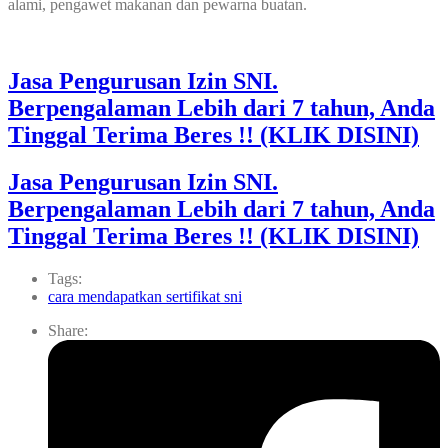
alami, pengawet makanan dan pewarna buatan.
Jasa Pengurusan Izin SNI.
Berpengalaman Lebih dari 7 tahun, Anda
Tinggal Terima Beres !! (KLIK DISINI)
Jasa Pengurusan Izin SNI.
Berpengalaman Lebih dari 7 tahun, Anda
Tinggal Terima Beres !! (KLIK DISINI)
Tags:
cara mendapatkan sertifikat sni
Share: