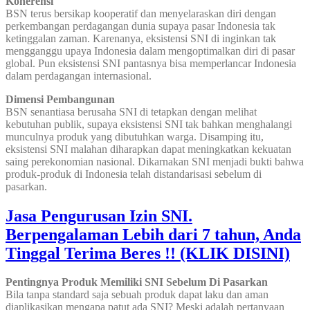
Koherensi
BSN terus bersikap kooperatif dan menyelaraskan diri dengan
perkembangan perdagangan dunia supaya pasar Indonesia tak
ketinggalan zaman. Karenanya, eksistensi SNI di inginkan tak
mengganggu upaya Indonesia dalam mengoptimalkan diri di pasar
global. Pun eksistensi SNI pantasnya bisa memperlancar Indonesia
dalam perdagangan internasional.
Dimensi Pembangunan
BSN senantiasa berusaha SNI di tetapkan dengan melihat
kebutuhan publik, supaya eksistensi SNI tak bahkan menghalangi
munculnya produk yang dibutuhkan warga. Disamping itu,
eksistensi SNI malahan diharapkan dapat meningkatkan kekuatan
saing perekonomian nasional. Dikarnakan SNI menjadi bukti bahwa
produk-produk di Indonesia telah distandarisasi sebelum di
pasarkan.
Jasa Pengurusan Izin SNI.
Berpengalaman Lebih dari 7 tahun, Anda
Tinggal Terima Beres !! (KLIK DISINI)
Pentingnya Produk Memiliki SNI Sebelum Di Pasarkan
Bila tanpa standard saja sebuah produk dapat laku dan aman
diaplikasikan mengapa patut ada SNI? Meski adalah pertanyaan