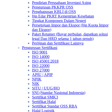
Pendirian Perusahaan Investasi Asing
Pengurusan PKKPR OSS
Penghapusan KBLI di OSS
Ijin Edar PKRT Kementrian Kesehatan
Tingkat Komponen Dalam Negeri
Persetujuan Impor dan Ekspor (Ijin Kuota Impor
dan Ekspor)
Paket Retainer (Bayar perbulan, dapatkan solusi
legal Dan HRD selama 1 tahun penuh)
Perijinan dan Sertifikasi Lainnya
Pengurusan Sertifikasi
ISO 9001
ISO 14000
ISO 45001:2018
ISO 22000
ISO 27000
APIU | APIP
NPIK
NIK
SITU | UUG/HO
SNI (Standar Nasional Indonesia)
Sertifikat SMK3
Sertifikat Halal
Sertifikat Standar OSS RBA
Halal Logistik