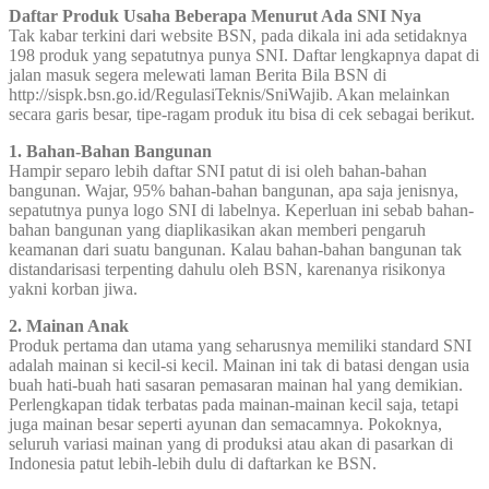
Daftar Produk Usaha Beberapa Menurut Ada SNI Nya
Tak kabar terkini dari website BSN, pada dikala ini ada setidaknya
198 produk yang sepatutnya punya SNI. Daftar lengkapnya dapat di
jalan masuk segera melewati laman Berita Bila BSN di
http://sispk.bsn.go.id/RegulasiTeknis/SniWajib. Akan melainkan
secara garis besar, tipe-ragam produk itu bisa di cek sebagai berikut.
1. Bahan-Bahan Bangunan
Hampir separo lebih daftar SNI patut di isi oleh bahan-bahan
bangunan. Wajar, 95% bahan-bahan bangunan, apa saja jenisnya,
sepatutnya punya logo SNI di labelnya. Keperluan ini sebab bahan-
bahan bangunan yang diaplikasikan akan memberi pengaruh
keamanan dari suatu bangunan. Kalau bahan-bahan bangunan tak
distandarisasi terpenting dahulu oleh BSN, karenanya risikonya
yakni korban jiwa.
2. Mainan Anak
Produk pertama dan utama yang seharusnya memiliki standard SNI
adalah mainan si kecil-si kecil. Mainan ini tak di batasi dengan usia
buah hati-buah hati sasaran pemasaran mainan hal yang demikian.
Perlengkapan tidak terbatas pada mainan-mainan kecil saja, tetapi
juga mainan besar seperti ayunan dan semacamnya. Pokoknya,
seluruh variasi mainan yang di produksi atau akan di pasarkan di
Indonesia patut lebih-lebih dulu di daftarkan ke BSN.