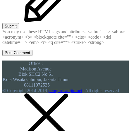
Submit
You may use these HTML tags and attributes:
<a href=""> <abbr>
<acronym> <b> <blockquote cite=""> <cite> <code> <del
datetime=""> <em> <i> <q cite=""> <strike> <strong>
Office :
Madison Avenue
Blok SHC2 No.51
Kota Wisata Cibubur, Jakarta Timur
08111072535
© Copyright 2014-2019
pengurusanijin.net
| All rights reserved