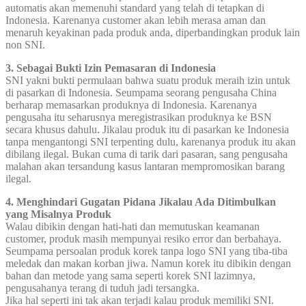
automatis akan memenuhi standard yang telah di tetapkan di
Indonesia. Karenanya customer akan lebih merasa aman dan
menaruh keyakinan pada produk anda, diperbandingkan produk lain
non SNI.
3. Sebagai Bukti Izin Pemasaran di Indonesia
SNI yakni bukti permulaan bahwa suatu produk meraih izin untuk
di pasarkan di Indonesia. Seumpama seorang pengusaha China
berharap memasarkan produknya di Indonesia. Karenanya
pengusaha itu seharusnya meregistrasikan produknya ke BSN
secara khusus dahulu. Jikalau produk itu di pasarkan ke Indonesia
tanpa mengantongi SNI terpenting dulu, karenanya produk itu akan
dibilang ilegal. Bukan cuma di tarik dari pasaran, sang pengusaha
malahan akan tersandung kasus lantaran mempromosikan barang
ilegal.
4. Menghindari Gugatan Pidana Jikalau Ada Ditimbulkan
yang Misalnya Produk
Walau dibikin dengan hati-hati dan memutuskan keamanan
customer, produk masih mempunyai resiko error dan berbahaya.
Seumpama persoalan produk korek tanpa logo SNI yang tiba-tiba
meledak dan makan korban jiwa. Namun korek itu dibikin dengan
bahan dan metode yang sama seperti korek SNI lazimnya,
pengusahanya terang di tuduh jadi tersangka.
Jika hal seperti ini tak akan terjadi kalau produk memiliki SNI.