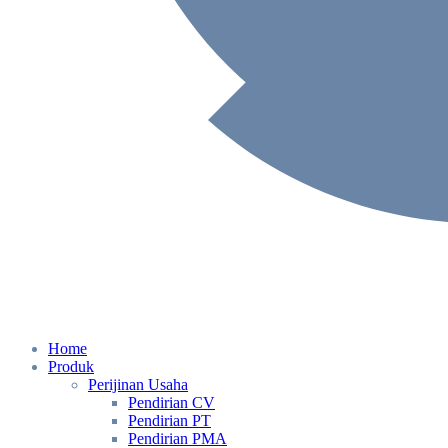
Home
Produk
Perijinan Usaha
Pendirian CV
Pendirian PT
Pendirian PMA