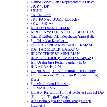
Kantor Perwakilan / Representative Office
SIUP / TDP
SBUJK
SKT MIGAS
SKT PANAS BUMI (EBTKE)
SKUP MIGAS
IZIN UNDIAN DEPSOS
IZIN PENYALUR ALAT KESEHATAN
Cara Distribusi Alat Kesehatan Yang Baik
Ijin Edar Alat Kesehatan
PERDAGANGAN BESAR FARMASI
DAFTAR MEREK DAGANG
IJIN DISTRIBUSI MINUMAN
BERALKOHOL (SKMB DAN Skpl-A)
Izin Usaha Jasa Pertambangan (IUJP)
IJIN EDAR BPOM
Pengurusan Ijin Jasa Restoran dan Catering
Ijin Operasional Perusahaan Penyedia Tenaga
Kerja
Ijin Mendirikan Homestay
CE MARKING
KITAS (Kartu Ijin Tinggal Terbatas) dan KITAP
(Kartu Ijin Tinggal Tetap)
Izin Usaha Agen Penyalur Tenaga Kerja
Indonesia