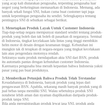
yang acap kali diutarakan pengusaha, terpenting pengusaha luar
negeri yang berkeinginan memasarkan di Indonesia. Memang, ada
banyak sekali fungsi SNI, bukan cuma buat customer tapi juga
untuk kepentingan pengusaha itu sendiri. Selengkapnya tentang
pentingnya SNI di sebutkan sebagai berikut.
1. Menetapkan Produk Layak Untuk Customer Indonesia
Tiap-tiap-setiap negara mempunyai standard sendiri tentang produk-
produk yang boleh dan tak boleh di pasarkan di negaranya. Semisal
di Indonesia, tingkat kecelakaan lalu lintas yang tinggi membikin
helm motor di desain dengan keamanan tinggi. Kebutuhan ini
mungkin tak di terapkan di negara-negara yang tingkat kecelakaan
lain atau pengendara motornya rendah.
Sekiranya suatu produk mendapatkan akta SNI dari BSN, produk
itu automatis pantas dengan kebutuhan customer Indonesia.
Karenanya pengusaha bisa meraih kepastian bahwa Indonesia yakni
pasar yang pas buat produknya.
2. Memberikan Petunjuk Bahwa Produk Telah Terstandar
Kesudahannya di Indonesia, banyak produk yang lepas dari
pengawasan BSN. Apabila, sekarang masih banyak produk yang di
jual bebas tanpa memiliki SNI. Walau sebetulnya produk SNI
notabene lebih aman dan nyaman diaplikasikan daripada produk-
produk tanpa SNI.
Bila anda meregistrasikan produk lewat jasa SNI, produk anda