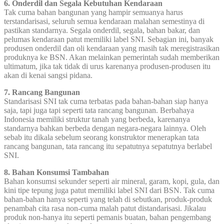
6. Onderdil dan Segala Kebutuhan Kendaraan
Tak cuma bahan bangunan yang hampir semuanya harus
terstandarisasi, seluruh semua kendaraan malahan semestinya di
pastikan standarnya. Segala onderdil, segala, bahan bakar, dan
pelumas kendaraan patut memiliki label SNI. Sebagian ini, banyak
produsen onderdil dan oli kendaraan yang masih tak meregistrasikan
produknya ke BSN. Akan melainkan pemerintah sudah memberikan
ultimatum, jika tak tidak di urus karenanya produsen-produsen itu
akan di kenai sangsi pidana.
7. Rancang Bangunan
Standarisasi SNI tak cuma terbatas pada bahan-bahan siap hanya
saja, tapi juga tapi seperti tata rancang bangunan. Berbahaya
Indonesia memiliki struktur tanah yang berbeda, karenanya
standarnya bahkan berbeda dengan negara-negara lainnya. Oleh
sebab itu dikala sebelum seorang konstruktor menerapkan tata
rancang bangunan, tata rancang itu sepatutnya sepatutnya berlabel
SNI.
8. Bahan Konsumsi Tambahan
Bahan konsumsi sekunder seperti air mineral, garam, kopi, gula, dan
kini tipe tepung juga patut memiliki label SNI dari BSN. Tak cuma
bahan-bahan hanya seperti yang telah di sebutkan, produk-produk
penambah cita rasa non-cuma malah patut distandarisasi. Jikalau
produk non-hanya itu seperti pemanis buatan, bahan pengembang