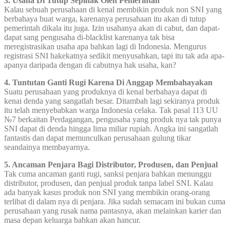
3. Usaha Di Tutup Sepihak Oleh Pemerintah
Kalau sebuah perusahaan di kenal membikin produk non SNI yang
berbahaya buat warga, karenanya perusahaan itu akan di tutup
pemerintah dikala itu juga. Izin usahanya akan di cabut, dan dapat-
dapat sang pengusaha di-blacklist karenanya tak bisa
meregistrasikan usaha apa bahkan lagi di Indonesia. Mengurus
registrasi SNI hakekatnya sedikit menyusahkan, tapi itu tak ada apa-
apanya daripada dengan di cabutnya hak usaha, kan?
4. Tuntutan Ganti Rugi Karena Di Anggap Membahayakan
Suatu perusahaan yang produknya di kenal berbahaya dapat di
kenai denda yang sangatlah besar. Ditambah lagi sekiranya produk
itu telah menyebabkan warga Indonesia celaka. Tak pasal 113 UU
№7 berkaitan Perdagangan, pengusaha yang produk nya tak punya
SNI dapat di denda hingga lima miliar rupiah. Angka ini sangatlah
fantastis dan dapat memunculkan perusahaan gulung tikar
seandainya membayarnya.
5. Ancaman Penjara Bagi Distributor, Produsen, dan Penjual
Tak cuma ancaman ganti rugi, sanksi penjara bahkan menunggu
distributor, produsen, dan penjual produk tanpa label SNI. Kalau
ada banyak kasus produk non SNI yang membikin orang-orang
terlibat di dalam nya di penjara. Jika sudah semacam ini bukan cuma
perusahaan yang rusak nama pantasnya, akan melainkan karier dan
masa depan keluarga bahkan akan hancur.