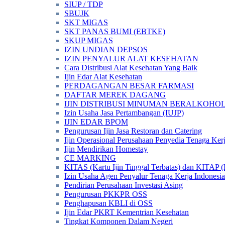
SIUP / TDP
SBUJK
SKT MIGAS
SKT PANAS BUMI (EBTKE)
SKUP MIGAS
IZIN UNDIAN DEPSOS
IZIN PENYALUR ALAT KESEHATAN
Cara Distribusi Alat Kesehatan Yang Baik
Ijin Edar Alat Kesehatan
PERDAGANGAN BESAR FARMASI
DAFTAR MEREK DAGANG
IJIN DISTRIBUSI MINUMAN BERALKOHOL 
Izin Usaha Jasa Pertambangan (IUJP)
IJIN EDAR BPOM
Pengurusan Ijin Jasa Restoran dan Catering
Ijin Operasional Perusahaan Penyedia Tenaga Ker
Ijin Mendirikan Homestay
CE MARKING
KITAS (Kartu Ijin Tinggal Terbatas) dan KITAP (K
Izin Usaha Agen Penyalur Tenaga Kerja Indonesia
Pendirian Perusahaan Investasi Asing
Pengurusan PKKPR OSS
Penghapusan KBLI di OSS
Ijin Edar PKRT Kementrian Kesehatan
Tingkat Komponen Dalam Negeri