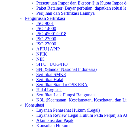
Persetujuan Impor dan Ekspor (Ijin Kuota Impor 
Paket Retainer (Bayar perbulan, dapatkan solusi 
Perijinan dan Sertifikasi Lainnya
Pengurusan Sertifikasi
ISO 9001
ISO 14000
ISO 45001:2018
ISO 22000
ISO 27000
APIU | APIP
NPIK
NIK
SITU | UUG/HO
SNI (Standar Nasional Indonesia)
Sertifikat SMK3
Sertifikat Halal
Sertifikat Standar OSS RBA
Halal Logistik
Sertifikat Laik Fungsi Bangunan
K3L (Keamanan, Keselamatan, Kesehatan, dan L
Konsultasi
Layanan Penasehat Hukum (Legal)
Layanan Review Legal Hukum Pada Perjanjian A
Akuntansi dan Pajak
Konsultan Hukum