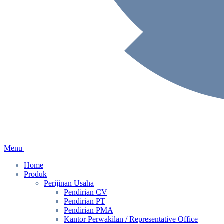
Menu
Home
Produk
Perijinan Usaha
Pendirian CV
Pendirian PT
Pendirian PMA
Kantor Perwakilan / Representative Office