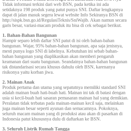
Tidak informasi terkini dari web BSN, pada ketika ini ada
setidaknya 198 produk yang patut punya SNI. Daftar lengkapnya
dapat di jalan masuk segera lewat website Info Sekiranya BSN di
http://sispk.bsn.go.id/RegulasiTeknis/SniWajib. Akan namun secara
garis besar, variasi-macam produk itu bisa di cek sebagai berikut.
1. Bahan-Bahan Bangunan
Hampir separo lebih daftar SNI patut di isi oleh bahan-bahan
bangunan. Wajar, 95% bahan-bahan bangunan, apa saja jenisnya,
mesti punya logo SNI di labelnya. Kebutuhan ini sebab bahan-
bahan bangunan yang diaplikasikan akan memberi pengaruh
keamanan dari suatu bangunan. Seandainya bahan-bahan bangunan
tak distandarisasi secara khusus dahulu oleh BSN, karenanya
risikonya yaitu korban jiwa.
2. Mainan Anak
Produk pertama dan utama yang sepatutnya memiliki standard SNI
adalah mainan buah hati-buah hati. Mainan ini tak di batasi dengan
usia si kecil-buah hati sasaran pemasaran mainan hal yang demikian.
Peralatan tidak terbatas pada mainan-mainan kecil saja, melainkan
juga mainan besar seperti ayunan dan semacamnya. Pokoknya,
seluruh macam mainan yang di produksi atau akan di pasarkan di
Indonesia patut khususnya dulu di daftarkan ke BSN.
3. Seluruh Listrik Rumah Tangga