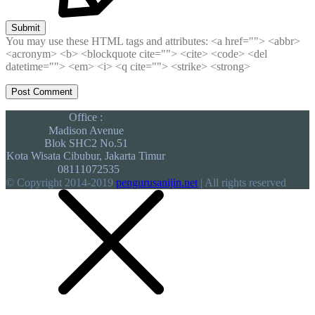
Submit
You may use these HTML tags and attributes:
<a href=""> <abbr>
<acronym> <b> <blockquote cite=""> <cite> <code> <del
datetime=""> <em> <i> <q cite=""> <strike> <strong>
Office :
Madison Avenue
Blok SHC2 No.51
Kota Wisata Cibubur, Jakarta Timur
08111072535
© Copyright 2014-2019
pengurusanijin.net
| All rights reserved