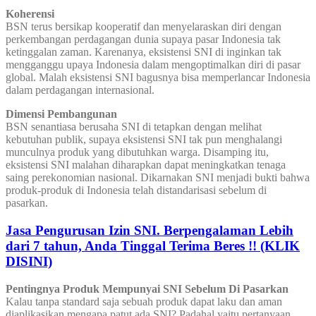
Koherensi
BSN terus bersikap kooperatif dan menyelaraskan diri dengan
perkembangan perdagangan dunia supaya pasar Indonesia tak
ketinggalan zaman. Karenanya, eksistensi SNI di inginkan tak
mengganggu upaya Indonesia dalam mengoptimalkan diri di pasar
global. Malah eksistensi SNI bagusnya bisa memperlancar Indonesia
dalam perdagangan internasional.
Dimensi Pembangunan
BSN senantiasa berusaha SNI di tetapkan dengan melihat
kebutuhan publik, supaya eksistensi SNI tak pun menghalangi
munculnya produk yang dibutuhkan warga. Disamping itu,
eksistensi SNI malahan diharapkan dapat meningkatkan tenaga
saing perekonomian nasional. Dikarnakan SNI menjadi bukti bahwa
produk-produk di Indonesia telah distandarisasi sebelum di
pasarkan.
Jasa Pengurusan Izin SNI. Berpengalaman Lebih
dari 7 tahun, Anda Tinggal Terima Beres !! (KLIK
DISINI)
Pentingnya Produk Mempunyai SNI Sebelum Di Pasarkan
Kalau tanpa standard saja sebuah produk dapat laku dan aman
diaplikasikan mengapa patut ada SNI? Padahal yaitu pertanyaan