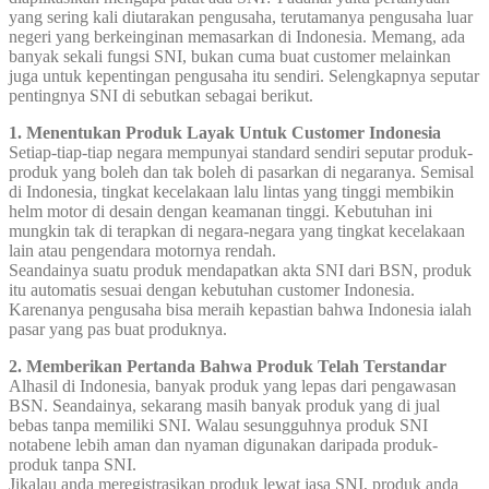
yang sering kali diutarakan pengusaha, terutamanya pengusaha luar
negeri yang berkeinginan memasarkan di Indonesia. Memang, ada
banyak sekali fungsi SNI, bukan cuma buat customer melainkan
juga untuk kepentingan pengusaha itu sendiri. Selengkapnya seputar
pentingnya SNI di sebutkan sebagai berikut.
1. Menentukan Produk Layak Untuk Customer Indonesia
Setiap-tiap-tiap negara mempunyai standard sendiri seputar produk-
produk yang boleh dan tak boleh di pasarkan di negaranya. Semisal
di Indonesia, tingkat kecelakaan lalu lintas yang tinggi membikin
helm motor di desain dengan keamanan tinggi. Kebutuhan ini
mungkin tak di terapkan di negara-negara yang tingkat kecelakaan
lain atau pengendara motornya rendah.
Seandainya suatu produk mendapatkan akta SNI dari BSN, produk
itu automatis sesuai dengan kebutuhan customer Indonesia.
Karenanya pengusaha bisa meraih kepastian bahwa Indonesia ialah
pasar yang pas buat produknya.
2. Memberikan Pertanda Bahwa Produk Telah Terstandar
Alhasil di Indonesia, banyak produk yang lepas dari pengawasan
BSN. Seandainya, sekarang masih banyak produk yang di jual
bebas tanpa memiliki SNI. Walau sesungguhnya produk SNI
notabene lebih aman dan nyaman digunakan daripada produk-
produk tanpa SNI.
Jikalau anda meregistrasikan produk lewat jasa SNI, produk anda