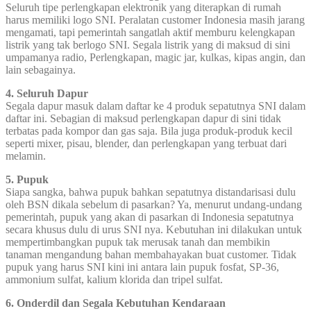
Seluruh tipe perlengkapan elektronik yang diterapkan di rumah
harus memiliki logo SNI. Peralatan customer Indonesia masih jarang
mengamati, tapi pemerintah sangatlah aktif memburu kelengkapan
listrik yang tak berlogo SNI. Segala listrik yang di maksud di sini
umpamanya radio, Perlengkapan, magic jar, kulkas, kipas angin, dan
lain sebagainya.
4. Seluruh Dapur
Segala dapur masuk dalam daftar ke 4 produk sepatutnya SNI dalam
daftar ini. Sebagian di maksud perlengkapan dapur di sini tidak
terbatas pada kompor dan gas saja. Bila juga produk-produk kecil
seperti mixer, pisau, blender, dan perlengkapan yang terbuat dari
melamin.
5. Pupuk
Siapa sangka, bahwa pupuk bahkan sepatutnya distandarisasi dulu
oleh BSN dikala sebelum di pasarkan? Ya, menurut undang-undang
pemerintah, pupuk yang akan di pasarkan di Indonesia sepatutnya
secara khusus dulu di urus SNI nya. Kebutuhan ini dilakukan untuk
mempertimbangkan pupuk tak merusak tanah dan membikin
tanaman mengandung bahan membahayakan buat customer. Tidak
pupuk yang harus SNI kini ini antara lain pupuk fosfat, SP-36,
ammonium sulfat, kalium klorida dan tripel sulfat.
6. Onderdil dan Segala Kebutuhan Kendaraan