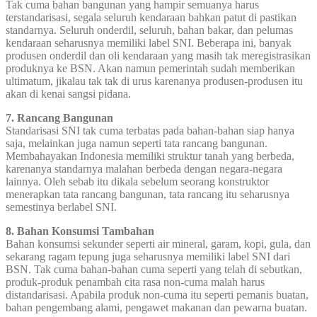
Tak cuma bahan bangunan yang hampir semuanya harus
terstandarisasi, segala seluruh kendaraan bahkan patut di pastikan
standarnya. Seluruh onderdil, seluruh, bahan bakar, dan pelumas
kendaraan seharusnya memiliki label SNI. Beberapa ini, banyak
produsen onderdil dan oli kendaraan yang masih tak meregistrasikan
produknya ke BSN. Akan namun pemerintah sudah memberikan
ultimatum, jikalau tak tak di urus karenanya produsen-produsen itu
akan di kenai sangsi pidana.
7. Rancang Bangunan
Standarisasi SNI tak cuma terbatas pada bahan-bahan siap hanya
saja, melainkan juga namun seperti tata rancang bangunan.
Membahayakan Indonesia memiliki struktur tanah yang berbeda,
karenanya standarnya malahan berbeda dengan negara-negara
lainnya. Oleh sebab itu dikala sebelum seorang konstruktor
menerapkan tata rancang bangunan, tata rancang itu seharusnya
semestinya berlabel SNI.
8. Bahan Konsumsi Tambahan
Bahan konsumsi sekunder seperti air mineral, garam, kopi, gula, dan
sekarang ragam tepung juga seharusnya memiliki label SNI dari
BSN. Tak cuma bahan-bahan cuma seperti yang telah di sebutkan,
produk-produk penambah cita rasa non-cuma malah harus
distandarisasi. Apabila produk non-cuma itu seperti pemanis buatan,
bahan pengembang alami, pengawet makanan dan pewarna buatan.