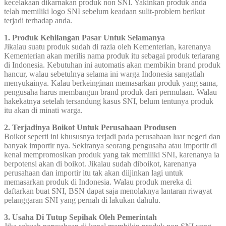
kecelakaan dikarnakan produk non SNI. Yakinkan produk anda
telah memiliki logo SNI sebelum keadaan sulit-problem berikut
terjadi terhadap anda.
1. Produk Kehilangan Pasar Untuk Selamanya
Jikalau suatu produk sudah di razia oleh Kementerian, karenanya
Kementerian akan merilis nama produk itu sebagai produk terlarang
di Indonesia. Kebutuhan ini automatis akan membikin brand produk
hancur, walau sebetulnya selama ini warga Indonesia sangatlah
menyukainya. Kalau berkeinginan memasarkan produk yang sama,
pengusaha harus membangun brand produk dari permulaan. Walau
hakekatnya setelah tersandung kasus SNI, belum tentunya produk
itu akan di minati warga.
2. Terjadinya Boikot Untuk Perusahaan Produsen
Boikot seperti ini khususnya terjadi pada perusahaan luar negeri dan
banyak importir nya. Sekiranya seorang pengusaha atau importir di
kenal mempromosikan produk yang tak memiliki SNI, karenanya ia
berpotensi akan di boikot. Jikalau sudah diboikot, karenanya
perusahaan dan importir itu tak akan diijinkan lagi untuk
memasarkan produk di Indonesia. Walau produk mereka di
daftarkan buat SNI, BSN dapat saja menolaknya lantaran riwayat
pelanggaran SNI yang pernah di lakukan dahulu.
3. Usaha Di Tutup Sepihak Oleh Pemerintah