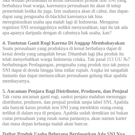
Jika sebuah perusahaan di kenal membikin produk non SNI yang
berbahaya buat warga, karenanya perusahaan itu akan di tutup
pemerintah ketika itu juga. Izin usahanya akan di cabut, dan dapat-
dapat sang pengusaha di-blacklist karenanya tak bisa
meregistrasikan usaha apa malah lagi di Indonesia. Mengurus
registrasi SNI sesungguhnya sedikit menyusahkan, tapi itu tak ada
apa-apanya daripada dengan di cabutnya hak usaha, kan?
4. Tuntutan Ganti Rugi Karena Di Anggap Membahayakan
Suatu perusahaan yang produknya di kenal berbahaya dapat di
kenai denda yang sangatlah besar. Ditambah lagi jika produk itu
telah menyebabkan warga Indonesia celaka. Tak pasal 113 UU №7
berhubungan Perdagangan, pengusaha yang produk nya tak punya
SNI dapat di denda hingga lima miliar rupiah. Angka ini sangatlah
fantastis dan dapat memunculkan perusahaan gulung tikar apabila
membayarnya.
5. Ancaman Penjara Bagi Distributor, Produsen, dan Penjual
Tak cuma ancaman ganti rugi, sanksi penjara malahan menunggu
distributor, produsen, dan penjual produk tanpa label SNI. Apabila
ada banyak kasus produk non SNI yang membikin orang-orang
terlibat di dalam nya di penjara. Apabila sudah demikian ini bukan
cuma perusahaan yang rusak nama pantasnya, akan namun karier
dan masa depan keluarga malah akan hancur.
Daftar Produk Usaha Beberapa Berdasarkan Ada SNI Nya