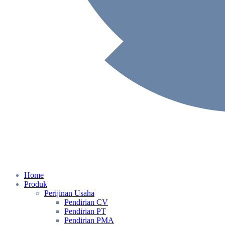
Home
Produk
Perijinan Usaha
Pendirian CV
Pendirian PT
Pendirian PMA