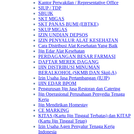
Kantor Perwakilan / Representative Office
SIUP / TDP
SBUJK
SKT MIGAS
SKT PANAS BUMI (EBTKE)
SKUP MIGAS
IZIN UNDIAN DEPSOS
IZIN PENYALUR ALAT KESEHATAN
Cara Distribusi Alat Kesehatan Yang Baik
Ijin Edar Alat Kesehatan
PERDAGANGAN BESAR FARMASI
DAFTAR MEREK DAGANG
IJIN DISTRIBUSI MINUMAN
BERALKOHOL (SKMB DAN Skpl-A)
Izin Usaha Jasa Pertambangan (IUJP)
IJIN EDAR BPOM
Pengurusan Ijin Jasa Restoran dan Catering
Ijin Operasional Perusahaan Penyedia Tenaga
Kerja
Ijin Mendirikan Homestay
CE MARKING
KITAS (Kartu Ijin Tinggal Terbatas) dan KITAP
(Kartu Ijin Tinggal Tetap)
Izin Usaha Agen Penyalur Tenaga Kerja
Indonesia