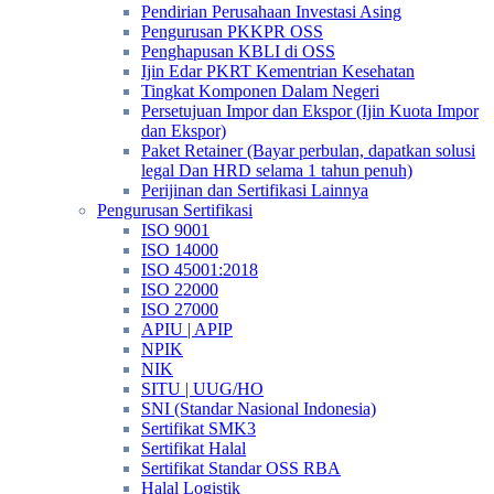
Pendirian Perusahaan Investasi Asing
Pengurusan PKKPR OSS
Penghapusan KBLI di OSS
Ijin Edar PKRT Kementrian Kesehatan
Tingkat Komponen Dalam Negeri
Persetujuan Impor dan Ekspor (Ijin Kuota Impor
dan Ekspor)
Paket Retainer (Bayar perbulan, dapatkan solusi
legal Dan HRD selama 1 tahun penuh)
Perijinan dan Sertifikasi Lainnya
Pengurusan Sertifikasi
ISO 9001
ISO 14000
ISO 45001:2018
ISO 22000
ISO 27000
APIU | APIP
NPIK
NIK
SITU | UUG/HO
SNI (Standar Nasional Indonesia)
Sertifikat SMK3
Sertifikat Halal
Sertifikat Standar OSS RBA
Halal Logistik