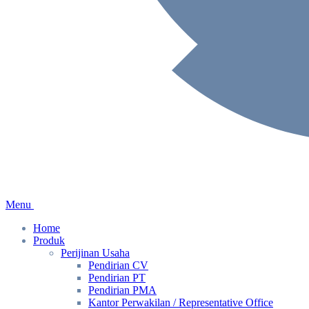
Menu
Home
Produk
Perijinan Usaha
Pendirian CV
Pendirian PT
Pendirian PMA
Kantor Perwakilan / Representative Office