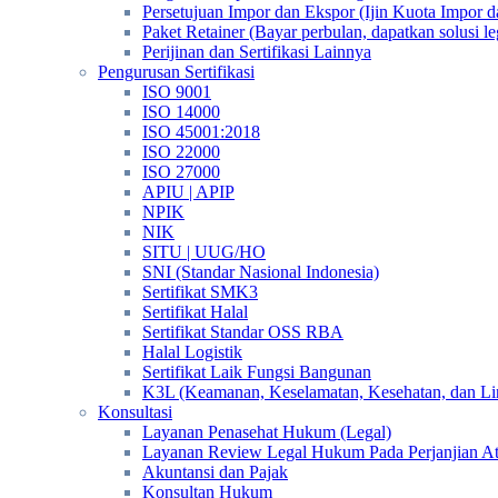
Persetujuan Impor dan Ekspor (Ijin Kuota Impor 
Paket Retainer (Bayar perbulan, dapatkan solusi 
Perijinan dan Sertifikasi Lainnya
Pengurusan Sertifikasi
ISO 9001
ISO 14000
ISO 45001:2018
ISO 22000
ISO 27000
APIU | APIP
NPIK
NIK
SITU | UUG/HO
SNI (Standar Nasional Indonesia)
Sertifikat SMK3
Sertifikat Halal
Sertifikat Standar OSS RBA
Halal Logistik
Sertifikat Laik Fungsi Bangunan
K3L (Keamanan, Keselamatan, Kesehatan, dan L
Konsultasi
Layanan Penasehat Hukum (Legal)
Layanan Review Legal Hukum Pada Perjanjian A
Akuntansi dan Pajak
Konsultan Hukum