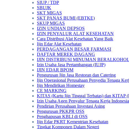
SIUP / TDP
SBUJK
SKT MIGAS
SKT PANAS BUMI (EBTKE)
SKUP MIGAS
IZIN UNDIAN DEPSOS
IZIN PENYALUR ALAT KESEHATAN
Cara Distribusi Alat Kesehatan Yang Baik
Ijin Edar Alat Kesehatan
PERDAGANGAN BESAR FARMASI
DAFTAR MEREK DAGANG
IJIN DISTRIBUSI MINUMAN BERALKOHOL 
Izin Usaha Jasa Pertambangan (IUJP)
IJIN EDAR BPOM
Pengurusan Ijin Jasa Restoran dan Catering
Ijin Operasional Perusahaan Penyedia Tenaga Ker
Ijin Mendirikan Homestay
CE MARKING
KITAS (Kartu Ijin Tinggal Terbatas) dan KITAP (K
Izin Usaha Agen Penyalur Tenaga Kerja Indonesia
Pendirian Perusahaan Investasi Asing
Pengurusan PKKPR OSS
Penghapusan KBLI di OSS
Ijin Edar PKRT Kementrian Kesehatan
Tingkat Komponen Dalam Negeri