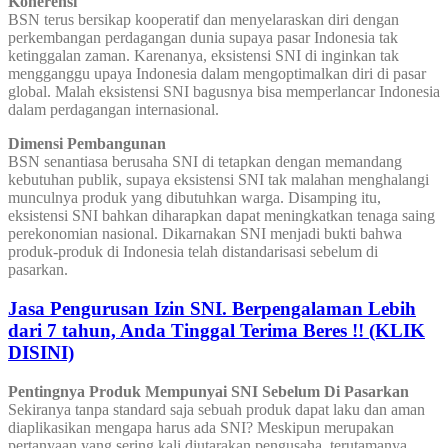
Koherensi
BSN terus bersikap kooperatif dan menyelaraskan diri dengan
perkembangan perdagangan dunia supaya pasar Indonesia tak
ketinggalan zaman. Karenanya, eksistensi SNI di inginkan tak
mengganggu upaya Indonesia dalam mengoptimalkan diri di pasar
global. Malah eksistensi SNI bagusnya bisa memperlancar Indonesia
dalam perdagangan internasional.
Dimensi Pembangunan
BSN senantiasa berusaha SNI di tetapkan dengan memandang
kebutuhan publik, supaya eksistensi SNI tak malahan menghalangi
munculnya produk yang dibutuhkan warga. Disamping itu,
eksistensi SNI bahkan diharapkan dapat meningkatkan tenaga saing
perekonomian nasional. Dikarnakan SNI menjadi bukti bahwa
produk-produk di Indonesia telah distandarisasi sebelum di
pasarkan.
Jasa Pengurusan Izin SNI. Berpengalaman Lebih
dari 7 tahun, Anda Tinggal Terima Beres !! (KLIK
DISINI)
Pentingnya Produk Mempunyai SNI Sebelum Di Pasarkan
Sekiranya tanpa standard saja sebuah produk dapat laku dan aman
diaplikasikan mengapa harus ada SNI? Meskipun merupakan
pertanyaan yang sering kali diutarakan pengusaha, terutamanya