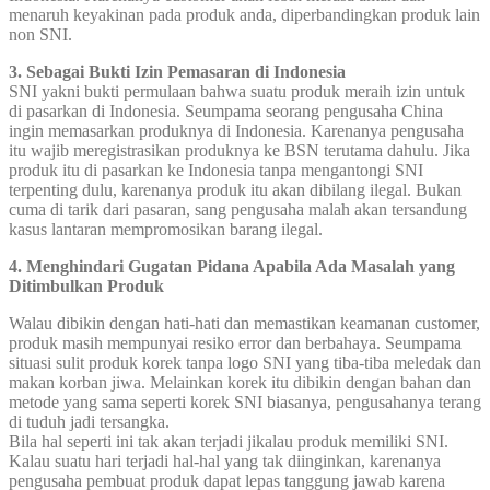
menaruh keyakinan pada produk anda, diperbandingkan produk lain
non SNI.
3. Sebagai Bukti Izin Pemasaran di Indonesia
SNI yakni bukti permulaan bahwa suatu produk meraih izin untuk
di pasarkan di Indonesia. Seumpama seorang pengusaha China
ingin memasarkan produknya di Indonesia. Karenanya pengusaha
itu wajib meregistrasikan produknya ke BSN terutama dahulu. Jika
produk itu di pasarkan ke Indonesia tanpa mengantongi SNI
terpenting dulu, karenanya produk itu akan dibilang ilegal. Bukan
cuma di tarik dari pasaran, sang pengusaha malah akan tersandung
kasus lantaran mempromosikan barang ilegal.
4. Menghindari Gugatan Pidana Apabila Ada Masalah yang
Ditimbulkan Produk
Walau dibikin dengan hati-hati dan memastikan keamanan customer,
produk masih mempunyai resiko error dan berbahaya. Seumpama
situasi sulit produk korek tanpa logo SNI yang tiba-tiba meledak dan
makan korban jiwa. Melainkan korek itu dibikin dengan bahan dan
metode yang sama seperti korek SNI biasanya, pengusahanya terang
di tuduh jadi tersangka.
Bila hal seperti ini tak akan terjadi jikalau produk memiliki SNI.
Kalau suatu hari terjadi hal-hal yang tak diinginkan, karenanya
pengusaha pembuat produk dapat lepas tanggung jawab karena