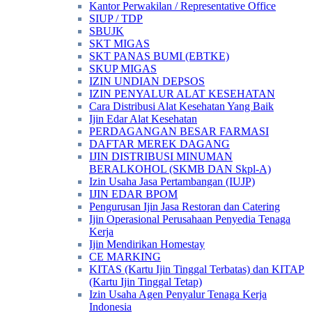
Kantor Perwakilan / Representative Office
SIUP / TDP
SBUJK
SKT MIGAS
SKT PANAS BUMI (EBTKE)
SKUP MIGAS
IZIN UNDIAN DEPSOS
IZIN PENYALUR ALAT KESEHATAN
Cara Distribusi Alat Kesehatan Yang Baik
Ijin Edar Alat Kesehatan
PERDAGANGAN BESAR FARMASI
DAFTAR MEREK DAGANG
IJIN DISTRIBUSI MINUMAN
BERALKOHOL (SKMB DAN Skpl-A)
Izin Usaha Jasa Pertambangan (IUJP)
IJIN EDAR BPOM
Pengurusan Ijin Jasa Restoran dan Catering
Ijin Operasional Perusahaan Penyedia Tenaga
Kerja
Ijin Mendirikan Homestay
CE MARKING
KITAS (Kartu Ijin Tinggal Terbatas) dan KITAP
(Kartu Ijin Tinggal Tetap)
Izin Usaha Agen Penyalur Tenaga Kerja
Indonesia