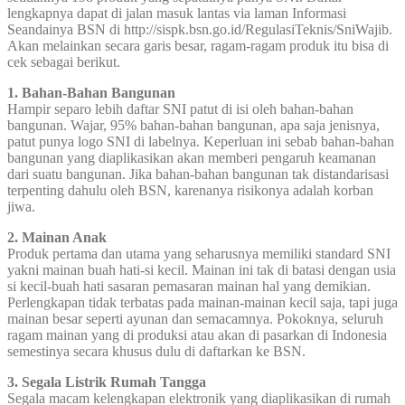
lengkapnya dapat di jalan masuk lantas via laman Informasi
Seandainya BSN di http://sispk.bsn.go.id/RegulasiTeknis/SniWajib.
Akan melainkan secara garis besar, ragam-ragam produk itu bisa di
cek sebagai berikut.
1. Bahan-Bahan Bangunan
Hampir separo lebih daftar SNI patut di isi oleh bahan-bahan
bangunan. Wajar, 95% bahan-bahan bangunan, apa saja jenisnya,
patut punya logo SNI di labelnya. Keperluan ini sebab bahan-bahan
bangunan yang diaplikasikan akan memberi pengaruh keamanan
dari suatu bangunan. Jika bahan-bahan bangunan tak distandarisasi
terpenting dahulu oleh BSN, karenanya risikonya adalah korban
jiwa.
2. Mainan Anak
Produk pertama dan utama yang seharusnya memiliki standard SNI
yakni mainan buah hati-si kecil. Mainan ini tak di batasi dengan usia
si kecil-buah hati sasaran pemasaran mainan hal yang demikian.
Perlengkapan tidak terbatas pada mainan-mainan kecil saja, tapi juga
mainan besar seperti ayunan dan semacamnya. Pokoknya, seluruh
ragam mainan yang di produksi atau akan di pasarkan di Indonesia
semestinya secara khusus dulu di daftarkan ke BSN.
3. Segala Listrik Rumah Tangga
Segala macam kelengkapan elektronik yang diaplikasikan di rumah