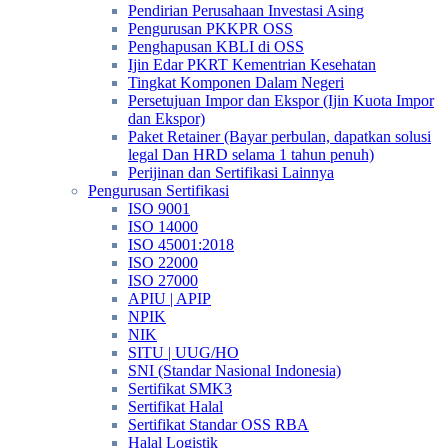
Pendirian Perusahaan Investasi Asing
Pengurusan PKKPR OSS
Penghapusan KBLI di OSS
Ijin Edar PKRT Kementrian Kesehatan
Tingkat Komponen Dalam Negeri
Persetujuan Impor dan Ekspor (Ijin Kuota Impor
dan Ekspor)
Paket Retainer (Bayar perbulan, dapatkan solusi
legal Dan HRD selama 1 tahun penuh)
Perijinan dan Sertifikasi Lainnya
Pengurusan Sertifikasi
ISO 9001
ISO 14000
ISO 45001:2018
ISO 22000
ISO 27000
APIU | APIP
NPIK
NIK
SITU | UUG/HO
SNI (Standar Nasional Indonesia)
Sertifikat SMK3
Sertifikat Halal
Sertifikat Standar OSS RBA
Halal Logistik