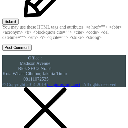
Submit
You may use these HTML tags and attributes:
<a href=""> <abbr>
<acronym> <b> <blockquote cite=""> <cite> <code> <del
datetime=""> <em> <i> <q cite=""> <strike> <strong>
Office :
Madison Avenue
Blok SHC2 No.51
Kota Wisata Cibubur, Jakarta Timur
08111072535
© Copyright 2014-2019
pengurusanijin.net
| All rights reserved