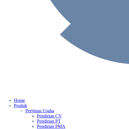
Home
Produk
Perijinan Usaha
Pendirian CV
Pendirian PT
Pendirian PMA