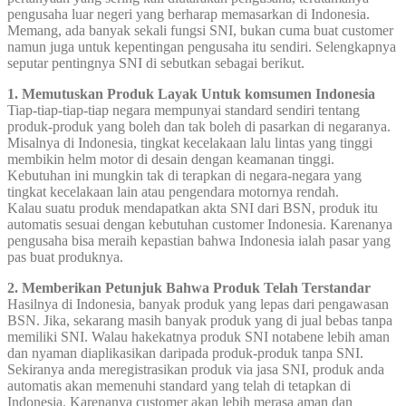
pengusaha luar negeri yang berharap memasarkan di Indonesia.
Memang, ada banyak sekali fungsi SNI, bukan cuma buat customer
namun juga untuk kepentingan pengusaha itu sendiri. Selengkapnya
seputar pentingnya SNI di sebutkan sebagai berikut.
1. Memutuskan Produk Layak Untuk komsumen Indonesia
Tiap-tiap-tiap-tiap negara mempunyai standard sendiri tentang
produk-produk yang boleh dan tak boleh di pasarkan di negaranya.
Misalnya di Indonesia, tingkat kecelakaan lalu lintas yang tinggi
membikin helm motor di desain dengan keamanan tinggi.
Kebutuhan ini mungkin tak di terapkan di negara-negara yang
tingkat kecelakaan lain atau pengendara motornya rendah.
Kalau suatu produk mendapatkan akta SNI dari BSN, produk itu
automatis sesuai dengan kebutuhan customer Indonesia. Karenanya
pengusaha bisa meraih kepastian bahwa Indonesia ialah pasar yang
pas buat produknya.
2. Memberikan Petunjuk Bahwa Produk Telah Terstandar
Hasilnya di Indonesia, banyak produk yang lepas dari pengawasan
BSN. Jika, sekarang masih banyak produk yang di jual bebas tanpa
memiliki SNI. Walau hakekatnya produk SNI notabene lebih aman
dan nyaman diaplikasikan daripada produk-produk tanpa SNI.
Sekiranya anda meregistrasikan produk via jasa SNI, produk anda
automatis akan memenuhi standard yang telah di tetapkan di
Indonesia. Karenanya customer akan lebih merasa aman dan