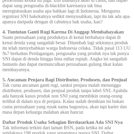
pemerintah ketika itu juga. Izin usahanya akan di cabut, dan dapat-
dapat sang pengusaha di-blacklist karenanya tak bisa
meregistrasikan usaha apa bahkan lagi di Indonesia. Mengurus
registrasi SNI hakekatnya sedikit menyusahkan, tapi itu tak ada apa-
apanya daripada dengan di cabutnya hak usaha, kan?
4. Tuntutan Ganti Rugi Karena Di Anggap Membahayakan
Suatu perusahaan yang produknya di kenal berbahaya dapat di
kenai denda yang sangatlah besar. Ditambah lagi sekiranya produk
itu telah menyebabkan warga Indonesia celaka. Tidak pasal 113 UU
№7 berkaitan Perdagangan, pengusaha yang produk nya tak punya
SNI dapat di denda hingga lima miliar rupiah. Angka ini sangatlah
fantastis dan dapat memunculkan perusahaan gulung tikar kalau
membayarnya.
5. Ancaman Penjara Bagi Distributor, Produsen, dan Penjual
Tak cuma ancaman ganti rugi, sanksi penjara malah menunggu
distributor, produsen, dan penjual produk tanpa label SNI. Apabila
ada banyak kasus produk non SNI yang membikin orang-orang
terlibat di dalam nya di penjara. Kalau sudah demikian ini bukan
cuma perusahaan yang rusak nama bagusnya, akan tapi karier dan
masa depan keluarga malahan akan hancur.
Daftar Produk Usaha Sebagian Berdasarkan Ada SNI Nya
Tak informasi terkini dari laman BSN, pada ketika ini ada
setidaknya 198 produk yang sepatutnya punya SNI. Daftar