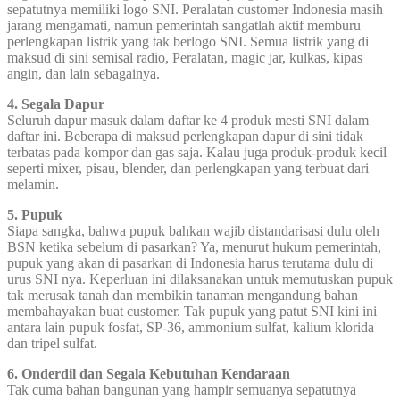
sepatutnya memiliki logo SNI. Peralatan customer Indonesia masih
jarang mengamati, namun pemerintah sangatlah aktif memburu
perlengkapan listrik yang tak berlogo SNI. Semua listrik yang di
maksud di sini semisal radio, Peralatan, magic jar, kulkas, kipas
angin, dan lain sebagainya.
4. Segala Dapur
Seluruh dapur masuk dalam daftar ke 4 produk mesti SNI dalam
daftar ini. Beberapa di maksud perlengkapan dapur di sini tidak
terbatas pada kompor dan gas saja. Kalau juga produk-produk kecil
seperti mixer, pisau, blender, dan perlengkapan yang terbuat dari
melamin.
5. Pupuk
Siapa sangka, bahwa pupuk bahkan wajib distandarisasi dulu oleh
BSN ketika sebelum di pasarkan? Ya, menurut hukum pemerintah,
pupuk yang akan di pasarkan di Indonesia harus terutama dulu di
urus SNI nya. Keperluan ini dilaksanakan untuk memutuskan pupuk
tak merusak tanah dan membikin tanaman mengandung bahan
membahayakan buat customer. Tak pupuk yang patut SNI kini ini
antara lain pupuk fosfat, SP-36, ammonium sulfat, kalium klorida
dan tripel sulfat.
6. Onderdil dan Segala Kebutuhan Kendaraan
Tak cuma bahan bangunan yang hampir semuanya sepatutnya