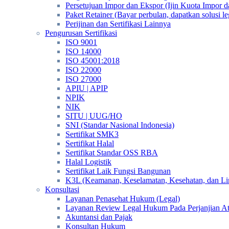
Persetujuan Impor dan Ekspor (Ijin Kuota Impor 
Paket Retainer (Bayar perbulan, dapatkan solusi 
Perijinan dan Sertifikasi Lainnya
Pengurusan Sertifikasi
ISO 9001
ISO 14000
ISO 45001:2018
ISO 22000
ISO 27000
APIU | APIP
NPIK
NIK
SITU | UUG/HO
SNI (Standar Nasional Indonesia)
Sertifikat SMK3
Sertifikat Halal
Sertifikat Standar OSS RBA
Halal Logistik
Sertifikat Laik Fungsi Bangunan
K3L (Keamanan, Keselamatan, Kesehatan, dan L
Konsultasi
Layanan Penasehat Hukum (Legal)
Layanan Review Legal Hukum Pada Perjanjian A
Akuntansi dan Pajak
Konsultan Hukum