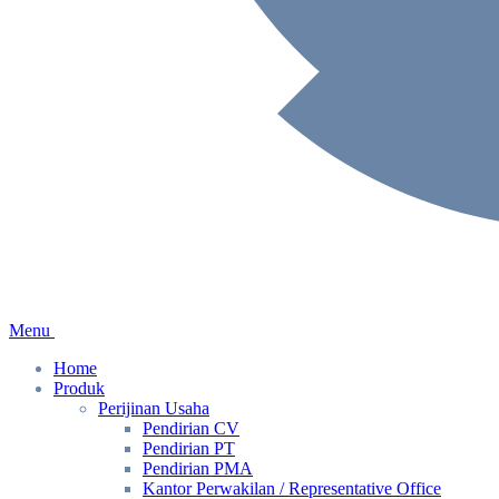
Menu
Home
Produk
Perijinan Usaha
Pendirian CV
Pendirian PT
Pendirian PMA
Kantor Perwakilan / Representative Office