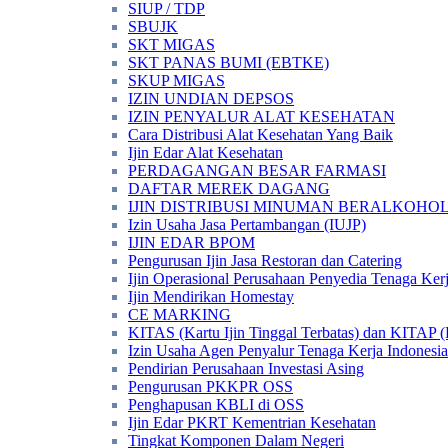
SIUP / TDP
SBUJK
SKT MIGAS
SKT PANAS BUMI (EBTKE)
SKUP MIGAS
IZIN UNDIAN DEPSOS
IZIN PENYALUR ALAT KESEHATAN
Cara Distribusi Alat Kesehatan Yang Baik
Ijin Edar Alat Kesehatan
PERDAGANGAN BESAR FARMASI
DAFTAR MEREK DAGANG
IJIN DISTRIBUSI MINUMAN BERALKOHOL 
Izin Usaha Jasa Pertambangan (IUJP)
IJIN EDAR BPOM
Pengurusan Ijin Jasa Restoran dan Catering
Ijin Operasional Perusahaan Penyedia Tenaga Ker
Ijin Mendirikan Homestay
CE MARKING
KITAS (Kartu Ijin Tinggal Terbatas) dan KITAP (K
Izin Usaha Agen Penyalur Tenaga Kerja Indonesia
Pendirian Perusahaan Investasi Asing
Pengurusan PKKPR OSS
Penghapusan KBLI di OSS
Ijin Edar PKRT Kementrian Kesehatan
Tingkat Komponen Dalam Negeri