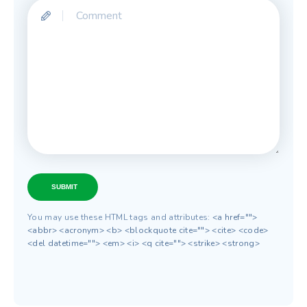
SUBMIT
You may use these HTML tags and attributes:
<a href="">
<abbr> <acronym> <b> <blockquote cite=""> <cite> <code>
<del datetime=""> <em> <i> <q cite=""> <strike> <strong>