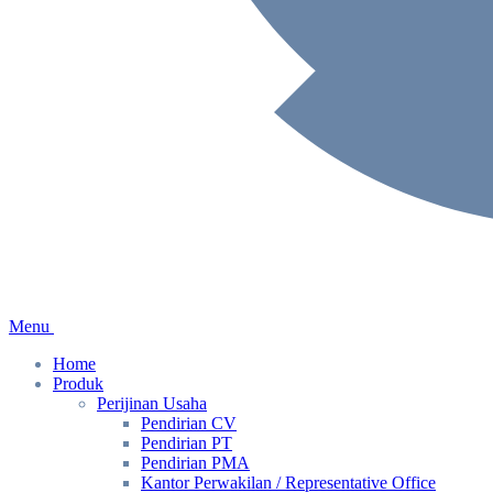
Menu
Home
Produk
Perijinan Usaha
Pendirian CV
Pendirian PT
Pendirian PMA
Kantor Perwakilan / Representative Office