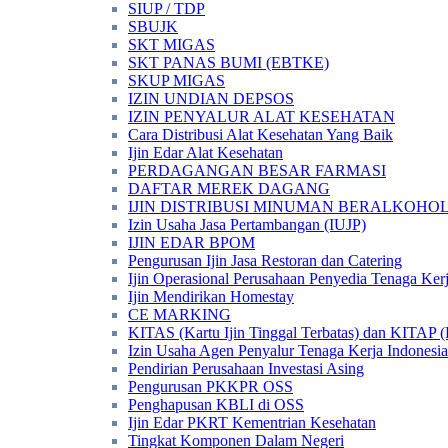
SIUP / TDP
SBUJK
SKT MIGAS
SKT PANAS BUMI (EBTKE)
SKUP MIGAS
IZIN UNDIAN DEPSOS
IZIN PENYALUR ALAT KESEHATAN
Cara Distribusi Alat Kesehatan Yang Baik
Ijin Edar Alat Kesehatan
PERDAGANGAN BESAR FARMASI
DAFTAR MEREK DAGANG
IJIN DISTRIBUSI MINUMAN BERALKOHOL 
Izin Usaha Jasa Pertambangan (IUJP)
IJIN EDAR BPOM
Pengurusan Ijin Jasa Restoran dan Catering
Ijin Operasional Perusahaan Penyedia Tenaga Ker
Ijin Mendirikan Homestay
CE MARKING
KITAS (Kartu Ijin Tinggal Terbatas) dan KITAP (K
Izin Usaha Agen Penyalur Tenaga Kerja Indonesia
Pendirian Perusahaan Investasi Asing
Pengurusan PKKPR OSS
Penghapusan KBLI di OSS
Ijin Edar PKRT Kementrian Kesehatan
Tingkat Komponen Dalam Negeri