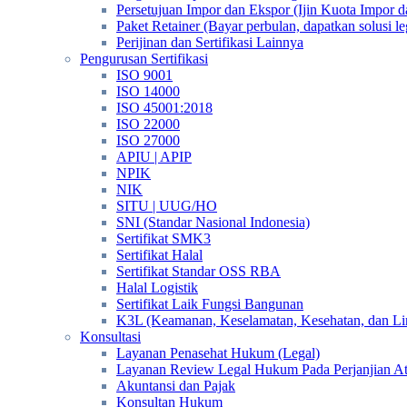
Persetujuan Impor dan Ekspor (Ijin Kuota Impor 
Paket Retainer (Bayar perbulan, dapatkan solusi 
Perijinan dan Sertifikasi Lainnya
Pengurusan Sertifikasi
ISO 9001
ISO 14000
ISO 45001:2018
ISO 22000
ISO 27000
APIU | APIP
NPIK
NIK
SITU | UUG/HO
SNI (Standar Nasional Indonesia)
Sertifikat SMK3
Sertifikat Halal
Sertifikat Standar OSS RBA
Halal Logistik
Sertifikat Laik Fungsi Bangunan
K3L (Keamanan, Keselamatan, Kesehatan, dan L
Konsultasi
Layanan Penasehat Hukum (Legal)
Layanan Review Legal Hukum Pada Perjanjian A
Akuntansi dan Pajak
Konsultan Hukum