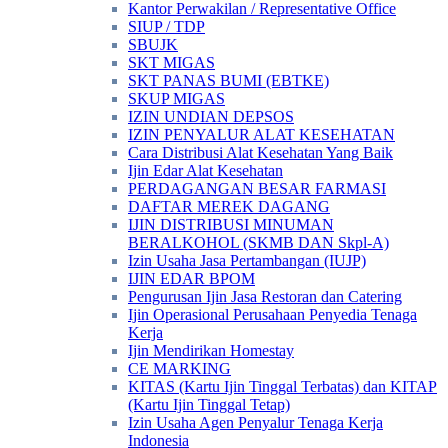
Kantor Perwakilan / Representative Office
SIUP / TDP
SBUJK
SKT MIGAS
SKT PANAS BUMI (EBTKE)
SKUP MIGAS
IZIN UNDIAN DEPSOS
IZIN PENYALUR ALAT KESEHATAN
Cara Distribusi Alat Kesehatan Yang Baik
Ijin Edar Alat Kesehatan
PERDAGANGAN BESAR FARMASI
DAFTAR MEREK DAGANG
IJIN DISTRIBUSI MINUMAN
BERALKOHOL (SKMB DAN Skpl-A)
Izin Usaha Jasa Pertambangan (IUJP)
IJIN EDAR BPOM
Pengurusan Ijin Jasa Restoran dan Catering
Ijin Operasional Perusahaan Penyedia Tenaga
Kerja
Ijin Mendirikan Homestay
CE MARKING
KITAS (Kartu Ijin Tinggal Terbatas) dan KITAP
(Kartu Ijin Tinggal Tetap)
Izin Usaha Agen Penyalur Tenaga Kerja
Indonesia