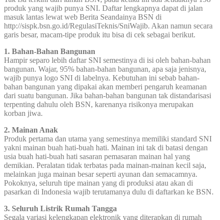
produk yang wajib punya SNI. Daftar lengkapnya dapat di jalan
masuk lantas lewat web Berita Seandainya BSN di
http://sispk.bsn.go.id/RegulasiTeknis/SniWajib. Akan namun secara
garis besar, macam-tipe produk itu bisa di cek sebagai berikut.
1. Bahan-Bahan Bangunan
Hampir separo lebih daftar SNI semestinya di isi oleh bahan-bahan
bangunan. Wajar, 95% bahan-bahan bangunan, apa saja jenisnya,
wajib punya logo SNI di labelnya. Kebutuhan ini sebab bahan-
bahan bangunan yang dipakai akan memberi pengaruh keamanan
dari suatu bangunan. Jika bahan-bahan bangunan tak distandarisasi
terpenting dahulu oleh BSN, karenanya risikonya merupakan
korban jiwa.
2. Mainan Anak
Produk pertama dan utama yang semestinya memiliki standard SNI
yakni mainan buah hati-buah hati. Mainan ini tak di batasi dengan
usia buah hati-buah hati sasaran pemasaran mainan hal yang
demikian. Peralatan tidak terbatas pada mainan-mainan kecil saja,
melainkan juga mainan besar seperti ayunan dan semacamnya.
Pokoknya, seluruh tipe mainan yang di produksi atau akan di
pasarkan di Indonesia wajib terutamanya dulu di daftarkan ke BSN.
3. Seluruh Listrik Rumah Tangga
Segala variasi kelengkapan elektronik yang diterapkan di rumah