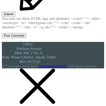
Submit
You may use these HTML tags and attributes:
<a href=""> <abbr>
<acronym> <b> <blockquote cite=""> <cite> <code> <del
datetime=""> <em> <i> <q cite=""> <strike> <strong>
Office :
Madison Avenue
Blok SHC2 No.51
Kota Wisata Cibubur, Jakarta Timur
08111072535
© Copyright 2014-2019
pengurusanijin.net
| All rights reserved