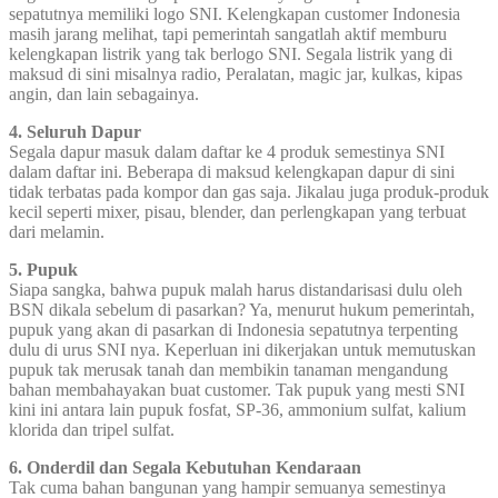
sepatutnya memiliki logo SNI. Kelengkapan customer Indonesia
masih jarang melihat, tapi pemerintah sangatlah aktif memburu
kelengkapan listrik yang tak berlogo SNI. Segala listrik yang di
maksud di sini misalnya radio, Peralatan, magic jar, kulkas, kipas
angin, dan lain sebagainya.
4. Seluruh Dapur
Segala dapur masuk dalam daftar ke 4 produk semestinya SNI
dalam daftar ini. Beberapa di maksud kelengkapan dapur di sini
tidak terbatas pada kompor dan gas saja. Jikalau juga produk-produk
kecil seperti mixer, pisau, blender, dan perlengkapan yang terbuat
dari melamin.
5. Pupuk
Siapa sangka, bahwa pupuk malah harus distandarisasi dulu oleh
BSN dikala sebelum di pasarkan? Ya, menurut hukum pemerintah,
pupuk yang akan di pasarkan di Indonesia sepatutnya terpenting
dulu di urus SNI nya. Keperluan ini dikerjakan untuk memutuskan
pupuk tak merusak tanah dan membikin tanaman mengandung
bahan membahayakan buat customer. Tak pupuk yang mesti SNI
kini ini antara lain pupuk fosfat, SP-36, ammonium sulfat, kalium
klorida dan tripel sulfat.
6. Onderdil dan Segala Kebutuhan Kendaraan
Tak cuma bahan bangunan yang hampir semuanya semestinya