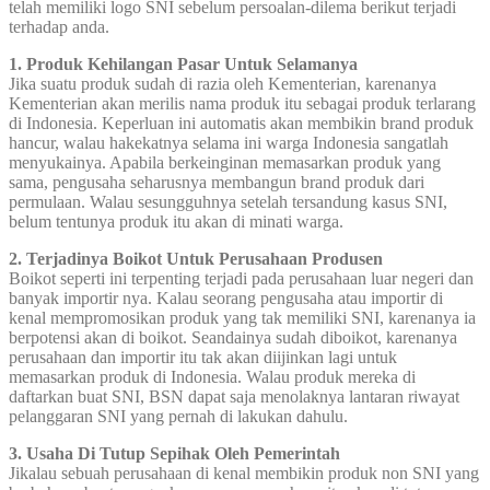
telah memiliki logo SNI sebelum persoalan-dilema berikut terjadi
terhadap anda.
1. Produk Kehilangan Pasar Untuk Selamanya
Jika suatu produk sudah di razia oleh Kementerian, karenanya
Kementerian akan merilis nama produk itu sebagai produk terlarang
di Indonesia. Keperluan ini automatis akan membikin brand produk
hancur, walau hakekatnya selama ini warga Indonesia sangatlah
menyukainya. Apabila berkeinginan memasarkan produk yang
sama, pengusaha seharusnya membangun brand produk dari
permulaan. Walau sesungguhnya setelah tersandung kasus SNI,
belum tentunya produk itu akan di minati warga.
2. Terjadinya Boikot Untuk Perusahaan Produsen
Boikot seperti ini terpenting terjadi pada perusahaan luar negeri dan
banyak importir nya. Kalau seorang pengusaha atau importir di
kenal mempromosikan produk yang tak memiliki SNI, karenanya ia
berpotensi akan di boikot. Seandainya sudah diboikot, karenanya
perusahaan dan importir itu tak akan diijinkan lagi untuk
memasarkan produk di Indonesia. Walau produk mereka di
daftarkan buat SNI, BSN dapat saja menolaknya lantaran riwayat
pelanggaran SNI yang pernah di lakukan dahulu.
3. Usaha Di Tutup Sepihak Oleh Pemerintah
Jikalau sebuah perusahaan di kenal membikin produk non SNI yang