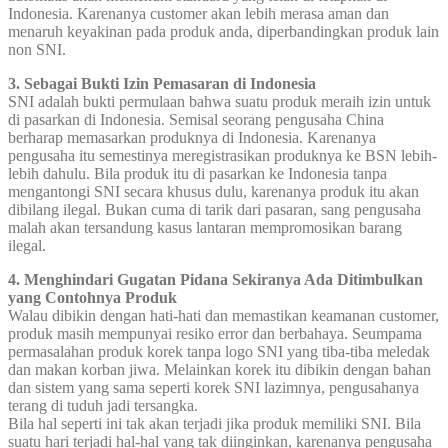
Indonesia. Karenanya customer akan lebih merasa aman dan
menaruh keyakinan pada produk anda, diperbandingkan produk lain
non SNI.
3. Sebagai Bukti Izin Pemasaran di Indonesia
SNI adalah bukti permulaan bahwa suatu produk meraih izin untuk
di pasarkan di Indonesia. Semisal seorang pengusaha China
berharap memasarkan produknya di Indonesia. Karenanya
pengusaha itu semestinya meregistrasikan produknya ke BSN lebih-
lebih dahulu. Bila produk itu di pasarkan ke Indonesia tanpa
mengantongi SNI secara khusus dulu, karenanya produk itu akan
dibilang ilegal. Bukan cuma di tarik dari pasaran, sang pengusaha
malah akan tersandung kasus lantaran mempromosikan barang
ilegal.
4. Menghindari Gugatan Pidana Sekiranya Ada Ditimbulkan
yang Contohnya Produk
Walau dibikin dengan hati-hati dan memastikan keamanan customer,
produk masih mempunyai resiko error dan berbahaya. Seumpama
permasalahan produk korek tanpa logo SNI yang tiba-tiba meledak
dan makan korban jiwa. Melainkan korek itu dibikin dengan bahan
dan sistem yang sama seperti korek SNI lazimnya, pengusahanya
terang di tuduh jadi tersangka.
Bila hal seperti ini tak akan terjadi jika produk memiliki SNI. Bila
suatu hari terjadi hal-hal yang tak diinginkan, karenanya pengusaha