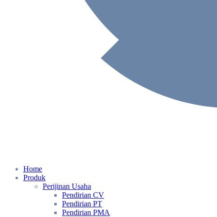
Home
Produk
Perijinan Usaha
Pendirian CV
Pendirian PT
Pendirian PMA