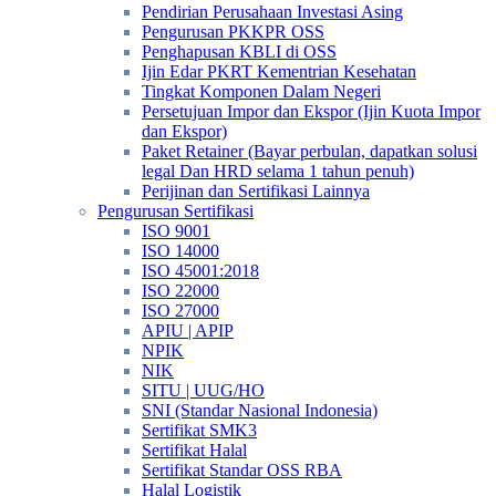
Pendirian Perusahaan Investasi Asing
Pengurusan PKKPR OSS
Penghapusan KBLI di OSS
Ijin Edar PKRT Kementrian Kesehatan
Tingkat Komponen Dalam Negeri
Persetujuan Impor dan Ekspor (Ijin Kuota Impor
dan Ekspor)
Paket Retainer (Bayar perbulan, dapatkan solusi
legal Dan HRD selama 1 tahun penuh)
Perijinan dan Sertifikasi Lainnya
Pengurusan Sertifikasi
ISO 9001
ISO 14000
ISO 45001:2018
ISO 22000
ISO 27000
APIU | APIP
NPIK
NIK
SITU | UUG/HO
SNI (Standar Nasional Indonesia)
Sertifikat SMK3
Sertifikat Halal
Sertifikat Standar OSS RBA
Halal Logistik