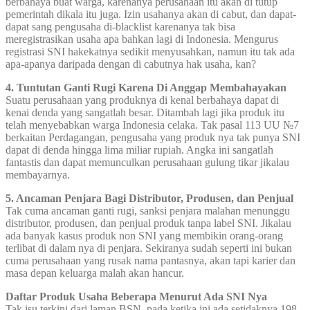
berbahaya buat warga, karenanya perusahaan itu akan di tutup
pemerintah dikala itu juga. Izin usahanya akan di cabut, dan dapat-
dapat sang pengusaha di-blacklist karenanya tak bisa
meregistrasikan usaha apa bahkan lagi di Indonesia. Mengurus
registrasi SNI hakekatnya sedikit menyusahkan, namun itu tak ada
apa-apanya daripada dengan di cabutnya hak usaha, kan?
4. Tuntutan Ganti Rugi Karena Di Anggap Membahayakan
Suatu perusahaan yang produknya di kenal berbahaya dapat di
kenai denda yang sangatlah besar. Ditambah lagi jika produk itu
telah menyebabkan warga Indonesia celaka. Tak pasal 113 UU №7
berkaitan Perdagangan, pengusaha yang produk nya tak punya SNI
dapat di denda hingga lima miliar rupiah. Angka ini sangatlah
fantastis dan dapat memunculkan perusahaan gulung tikar jikalau
membayarnya.
5. Ancaman Penjara Bagi Distributor, Produsen, dan Penjual
Tak cuma ancaman ganti rugi, sanksi penjara malahan menunggu
distributor, produsen, dan penjual produk tanpa label SNI. Jikalau
ada banyak kasus produk non SNI yang membikin orang-orang
terlibat di dalam nya di penjara. Sekiranya sudah seperti ini bukan
cuma perusahaan yang rusak nama pantasnya, akan tapi karier dan
masa depan keluarga malah akan hancur.
Daftar Produk Usaha Beberapa Menurut Ada SNI Nya
Tak isu terkini dari laman BSN, pada ketika ini ada setidaknya 198