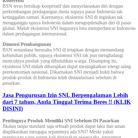
Koherensi
BSN terus bersikap kooperatif dan menyelaraskan diri dengan
perkembangan perdagangan dunia supaya pasar Indonesia tak
ketinggalan zaman. Karenanya, eksistensi SNI di inginkan tak
mengganggu upaya Indonesia dalam mengoptimalkan diri di pasar
global. Malah eksistensi SNI bagusnya bisa memperlancar Indonesia
dalam perdagangan internasional.
Dimensi Pembangunan
BSN senantiasa berusaha SNI di tetapkan dengan memandang
kebutuhan publik, supaya eksistensi SNI tak pun menghalangi
munculnya produk yang dibutuhkan warga. Disamping itu,
eksistensi SNI malah diharapkan dapat meningkatkan energi saing
perekonomian nasional. Dikarnakan SNI menjadi bukti bahwa
produk-produk di Indonesia telah distandarisasi sebelum di
pasarkan.
Jasa Pengurusan Izin SNI. Berpengalaman Lebih
dari 7 tahun, Anda Tinggal Terima Beres !! (KLIK
DISINI)
Pentingnya Produk Memiliki SNI Sebelum Di Pasarkan
Jikalau tanpa standard saja sebuah produk dapat laku dan aman
diaplikasikan mengapa sepatutnya ada SNI? Meski yakni
pertanyaan yang sering kali diutarakan pengusaha, terpenting