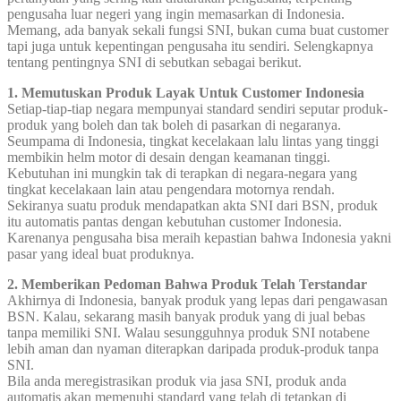
pengusaha luar negeri yang ingin memasarkan di Indonesia.
Memang, ada banyak sekali fungsi SNI, bukan cuma buat customer
tapi juga untuk kepentingan pengusaha itu sendiri. Selengkapnya
tentang pentingnya SNI di sebutkan sebagai berikut.
1. Memutuskan Produk Layak Untuk Customer Indonesia
Setiap-tiap-tiap negara mempunyai standard sendiri seputar produk-
produk yang boleh dan tak boleh di pasarkan di negaranya.
Seumpama di Indonesia, tingkat kecelakaan lalu lintas yang tinggi
membikin helm motor di desain dengan keamanan tinggi.
Kebutuhan ini mungkin tak di terapkan di negara-negara yang
tingkat kecelakaan lain atau pengendara motornya rendah.
Sekiranya suatu produk mendapatkan akta SNI dari BSN, produk
itu automatis pantas dengan kebutuhan customer Indonesia.
Karenanya pengusaha bisa meraih kepastian bahwa Indonesia yakni
pasar yang ideal buat produknya.
2. Memberikan Pedoman Bahwa Produk Telah Terstandar
Akhirnya di Indonesia, banyak produk yang lepas dari pengawasan
BSN. Kalau, sekarang masih banyak produk yang di jual bebas
tanpa memiliki SNI. Walau sesungguhnya produk SNI notabene
lebih aman dan nyaman diterapkan daripada produk-produk tanpa
SNI.
Bila anda meregistrasikan produk via jasa SNI, produk anda
automatis akan memenuhi standard yang telah di tetapkan di