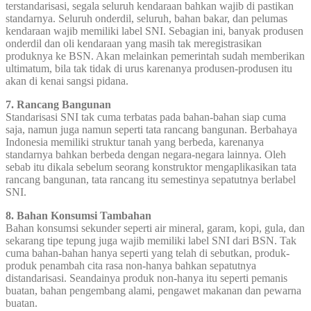
terstandarisasi, segala seluruh kendaraan bahkan wajib di pastikan
standarnya. Seluruh onderdil, seluruh, bahan bakar, dan pelumas
kendaraan wajib memiliki label SNI. Sebagian ini, banyak produsen
onderdil dan oli kendaraan yang masih tak meregistrasikan
produknya ke BSN. Akan melainkan pemerintah sudah memberikan
ultimatum, bila tak tidak di urus karenanya produsen-produsen itu
akan di kenai sangsi pidana.
7. Rancang Bangunan
Standarisasi SNI tak cuma terbatas pada bahan-bahan siap cuma
saja, namun juga namun seperti tata rancang bangunan. Berbahaya
Indonesia memiliki struktur tanah yang berbeda, karenanya
standarnya bahkan berbeda dengan negara-negara lainnya. Oleh
sebab itu dikala sebelum seorang konstruktor mengaplikasikan tata
rancang bangunan, tata rancang itu semestinya sepatutnya berlabel
SNI.
8. Bahan Konsumsi Tambahan
Bahan konsumsi sekunder seperti air mineral, garam, kopi, gula, dan
sekarang tipe tepung juga wajib memiliki label SNI dari BSN. Tak
cuma bahan-bahan hanya seperti yang telah di sebutkan, produk-
produk penambah cita rasa non-hanya bahkan sepatutnya
distandarisasi. Seandainya produk non-hanya itu seperti pemanis
buatan, bahan pengembang alami, pengawet makanan dan pewarna
buatan.