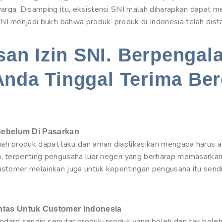
rga. Disamping itu, eksistensi SNI malah diharapkan dapat m
NI menjadi bukti bahwa produk-produk di Indonesia telah dista
an Izin SNI. Berpengal
Anda Tinggal Terima Ber
Sebelum Di Pasarkan
uah produk dapat laku dan aman diaplikasikan mengapa harus 
a, terpenting pengusaha luar negeri yang berharap memasarka
customer melainkan juga untuk kepentingan pengusaha itu send
tas Untuk Customer Indonesia
dard sendiri seputar produk-produk yang boleh dan tak boleh 