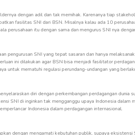
ernya dengan adil dan tak memihak. Karenanya tiap stakehol
kan fasilitas SNI dari BSN. Misalnya kalau ada 10 perusahaan
la perusahaan itu dengan sama dan mengurus SNI nya dengan
an pengurusan SNI yang tepat sasaran dan hanya melaksanaka
rluan ini dilakukan agar BSN bisa menjadi fasilitator perda
paya untuk mematuhi regulasi perundang-undangan yang berlaku
menyelaraskan diri dengan perkembangan perdagangan dunia su
tensi SNI di inginkan tak mengganggu upaya Indonesia dalam me
emperlancar Indonesia dalam perdagangan internasional.
apkan dengan mengamati kebutuhan publik, supaya eksistensi