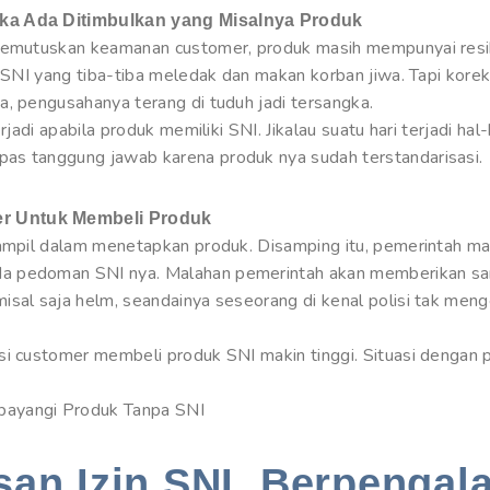
ika Ada Ditimbulkan yang Misalnya Produk
 memutuskan keamanan customer, produk masih mempunyai resi
o SNI yang tiba-tiba meledak dan makan korban jiwa. Tapi korek
a, pengusahanya terang di tuduh jadi tersangka.
rjadi apabila produk memiliki SNI. Jikalau suatu hari terjadi hal
as tanggung jawab karena produk nya sudah terstandarisasi.
r Untuk Membeli Produk
trampil dalam menetapkan produk. Disamping itu, pemerintah 
 pedoman SNI nya. Malahan pemerintah akan memberikan sank
isal saja helm, seandainya seseorang di kenal polisi tak men
si customer membeli produk SNI makin tinggi. Situasi dengan 
bayangi Produk Tanpa SNI
an Izin SNI. Berpengal