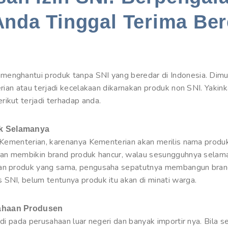
Anda Tinggal Terima Ber
enghantui produk tanpa SNI yang beredar di Indonesia. Dimunc
erian atau terjadi kecelakaan dikarnakan produk non SNI. Yakin
ikut terjadi terhadap anda.
uk Selamanya
h Kementerian, karenanya Kementerian akan merilis nama produk
akan membikin brand produk hancur, walau sesungguhnya selama
kan produk yang sama, pengusaha sepatutnya membangun bran
 SNI, belum tentunya produk itu akan di minati warga.
sahaan Produsen
adi pada perusahaan luar negeri dan banyak importir nya. Bila 