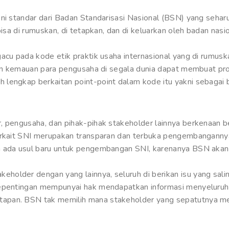
ni standar dari Badan Standarisasi Nasional (BSN) yang seharu
bisa di rumuskan, di tetapkan, dan di keluarkan oleh badan nas
gacu pada kode etik praktik usaha internasional yang di rumus
ngan kemauan para pengusaha di segala dunia dapat membuat p
lengkap berkaitan point-point dalam kode itu yakni sebagai b
, pengusaha, dan pihak-pihak stakeholder lainnya berkenaan b
terkait SNI merupakan transparan dan terbuka pengembanganny
a ada usul baru untuk pengembangan SNI, karenanya BSN akan
older dengan yang lainnya, seluruh di berikan isu yang saling
kepentingan mempunyai hak mendapatkan informasi menyeluruh
apan. BSN tak memilih mana stakeholder yang sepatutnya me