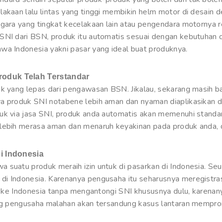
akaan lalu lintas yang tinggi membikin helm motor di desain d
egara yang tingkat kecelakaan lain atau pengendara motornya 
SNI dari BSN, produk itu automatis sesuai dengan kebutuhan 
wa Indonesia yakni pasar yang ideal buat produknya.
roduk Telah Terstandar
uk yang lepas dari pengawasan BSN. Jikalau, sekarang masih b
a produk SNI notabene lebih aman dan nyaman diaplikasikan 
uk via jasa SNI, produk anda automatis akan memenuhi standar
lebih merasa aman dan menaruh keyakinan pada produk anda, d
i Indonesia
a suatu produk meraih izin untuk di pasarkan di Indonesia. 
di Indonesia. Karenanya pengusaha itu seharusnya meregistra
n ke Indonesia tanpa mengantongi SNI khususnya dulu, karenanya
ang pengusaha malahan akan tersandung kasus lantaran mempro