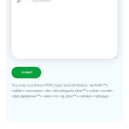
SUBMIT
You may use these HTML tags and attributes:
<a href="">
<abbr> <acronym> <b> <blockquote cite=""> <cite> <code>
<del datetime=""> <em> <i> <q cite=""> <strike> <strong>