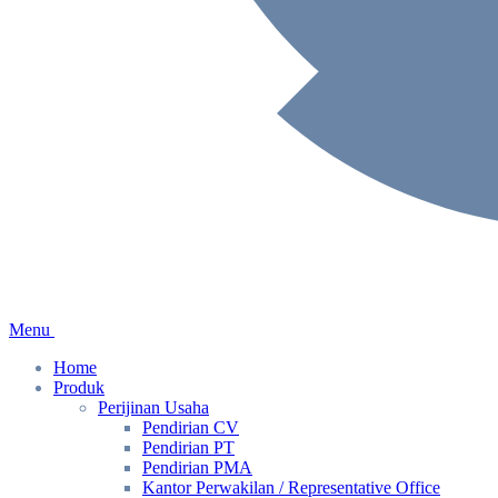
Menu
Home
Produk
Perijinan Usaha
Pendirian CV
Pendirian PT
Pendirian PMA
Kantor Perwakilan / Representative Office