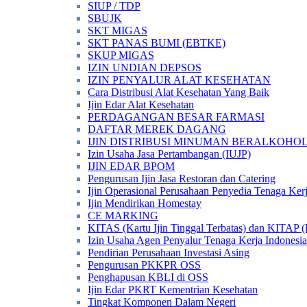
SIUP / TDP
SBUJK
SKT MIGAS
SKT PANAS BUMI (EBTKE)
SKUP MIGAS
IZIN UNDIAN DEPSOS
IZIN PENYALUR ALAT KESEHATAN
Cara Distribusi Alat Kesehatan Yang Baik
Ijin Edar Alat Kesehatan
PERDAGANGAN BESAR FARMASI
DAFTAR MEREK DAGANG
IJIN DISTRIBUSI MINUMAN BERALKOHOL 
Izin Usaha Jasa Pertambangan (IUJP)
IJIN EDAR BPOM
Pengurusan Ijin Jasa Restoran dan Catering
Ijin Operasional Perusahaan Penyedia Tenaga Ker
Ijin Mendirikan Homestay
CE MARKING
KITAS (Kartu Ijin Tinggal Terbatas) dan KITAP (K
Izin Usaha Agen Penyalur Tenaga Kerja Indonesia
Pendirian Perusahaan Investasi Asing
Pengurusan PKKPR OSS
Penghapusan KBLI di OSS
Ijin Edar PKRT Kementrian Kesehatan
Tingkat Komponen Dalam Negeri