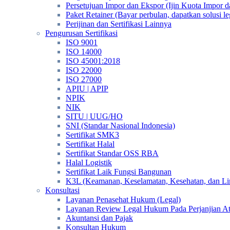
Persetujuan Impor dan Ekspor (Ijin Kuota Impor 
Paket Retainer (Bayar perbulan, dapatkan solusi 
Perijinan dan Sertifikasi Lainnya
Pengurusan Sertifikasi
ISO 9001
ISO 14000
ISO 45001:2018
ISO 22000
ISO 27000
APIU | APIP
NPIK
NIK
SITU | UUG/HO
SNI (Standar Nasional Indonesia)
Sertifikat SMK3
Sertifikat Halal
Sertifikat Standar OSS RBA
Halal Logistik
Sertifikat Laik Fungsi Bangunan
K3L (Keamanan, Keselamatan, Kesehatan, dan L
Konsultasi
Layanan Penasehat Hukum (Legal)
Layanan Review Legal Hukum Pada Perjanjian A
Akuntansi dan Pajak
Konsultan Hukum