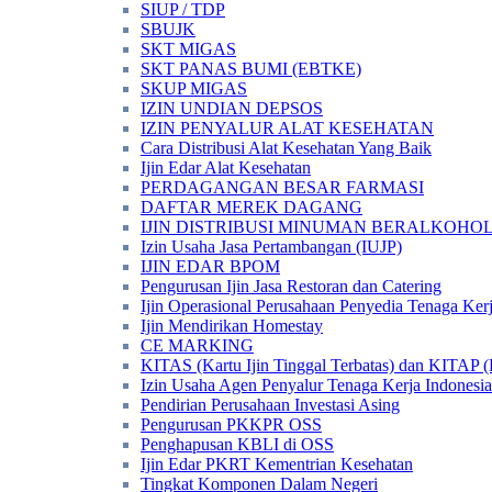
SIUP / TDP
SBUJK
SKT MIGAS
SKT PANAS BUMI (EBTKE)
SKUP MIGAS
IZIN UNDIAN DEPSOS
IZIN PENYALUR ALAT KESEHATAN
Cara Distribusi Alat Kesehatan Yang Baik
Ijin Edar Alat Kesehatan
PERDAGANGAN BESAR FARMASI
DAFTAR MEREK DAGANG
IJIN DISTRIBUSI MINUMAN BERALKOHOL 
Izin Usaha Jasa Pertambangan (IUJP)
IJIN EDAR BPOM
Pengurusan Ijin Jasa Restoran dan Catering
Ijin Operasional Perusahaan Penyedia Tenaga Ker
Ijin Mendirikan Homestay
CE MARKING
KITAS (Kartu Ijin Tinggal Terbatas) dan KITAP (K
Izin Usaha Agen Penyalur Tenaga Kerja Indonesia
Pendirian Perusahaan Investasi Asing
Pengurusan PKKPR OSS
Penghapusan KBLI di OSS
Ijin Edar PKRT Kementrian Kesehatan
Tingkat Komponen Dalam Negeri