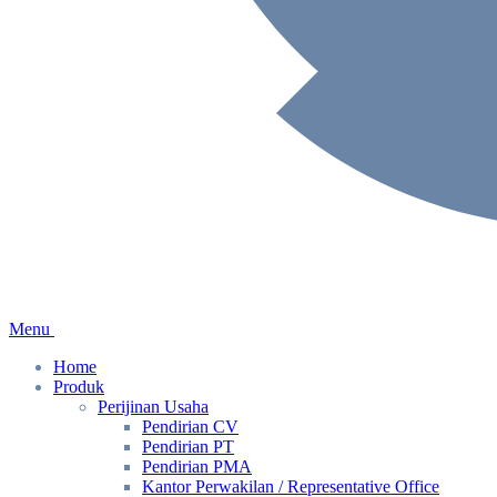
Menu
Home
Produk
Perijinan Usaha
Pendirian CV
Pendirian PT
Pendirian PMA
Kantor Perwakilan / Representative Office