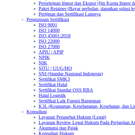
Persetujuan Impor dan Ekspor (Ijin Kuota Impor 
Paket Retainer (Bayar perbulan, dapatkan solusi 
Perijinan dan Sertifikasi Lainnya
Pengurusan Sertifikasi
ISO 9001
ISO 14000
ISO 45001:2018
ISO 22000
ISO 27000
APIU | APIP
NPIK
NIK
SITU | UUG/HO
SNI (Standar Nasional Indonesia)
Sertifikat SMK3
Sertifikat Halal
Sertifikat Standar OSS RBA
Halal Logistik
Sertifikat Laik Fungsi Bangunan
K3L (Keamanan, Keselamatan, Kesehatan, dan L
Konsultasi
Layanan Penasehat Hukum (Legal)
Layanan Review Legal Hukum Pada Perjanjian A
Akuntansi dan Pajak
Konsultan Hukum