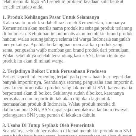
telah memiliki logo SNI sebelum problem-keadaan sulit berikut
terjadi terhadap anda.
1. Produk Kehilangan Pasar Untuk Selamanya
Kalau suatu produk sudah di razia oleh Kementerian, karenanya
Kementerian akan merilis nama produk itu sebagai produk terlarang
di Indonesia. Kebutuhan ini automatis akan membikin brand produk
hancur, walau sesungguhnya selama ini warga Indonesia sangatlah
menyukainya. Apabila berkeinginan memasarkan produk yang
sama, pengusaha wajib membangun brand produk dari permulaan.
Walau sebetulnya setelah tersandung kasus SNI, belum tentunya
produk itu akan di minati warga.
2. Terjadinya Boikot Untuk Perusahaan Produsen
Boikot seperti ini terpenting terjadi pada perusahaan luar negeri dan
banyak importir nya. Seandainya seorang pengusaha atau importir di
kenal mempromosikan produk yang tak memiliki SNI, karenanya ia
berpotensi akan di boikot. Sekiranya sudah diboikot, karenanya
perusahaan dan importir itu tak akan diijinkan lagi untuk
memasarkan produk di Indonesia. Walau produk mereka di
daftarkan buat SNI, BSN dapat saja menolaknya lantaran riwayat
pelanggaran SNI yang pernah di lakukan dahulu.
3. Usaha Di Tutup Sepihak Oleh Pemerintah
Seandainya sebuah perusahaan di kenal membikin produk non SNI