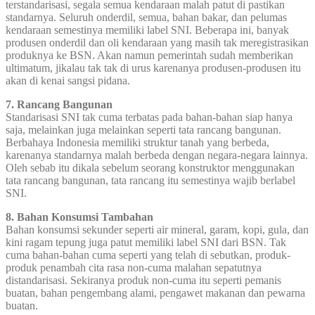
terstandarisasi, segala semua kendaraan malah patut di pastikan
standarnya. Seluruh onderdil, semua, bahan bakar, dan pelumas
kendaraan semestinya memiliki label SNI. Beberapa ini, banyak
produsen onderdil dan oli kendaraan yang masih tak meregistrasikan
produknya ke BSN. Akan namun pemerintah sudah memberikan
ultimatum, jikalau tak tak di urus karenanya produsen-produsen itu
akan di kenai sangsi pidana.
7. Rancang Bangunan
Standarisasi SNI tak cuma terbatas pada bahan-bahan siap hanya
saja, melainkan juga melainkan seperti tata rancang bangunan.
Berbahaya Indonesia memiliki struktur tanah yang berbeda,
karenanya standarnya malah berbeda dengan negara-negara lainnya.
Oleh sebab itu dikala sebelum seorang konstruktor menggunakan
tata rancang bangunan, tata rancang itu semestinya wajib berlabel
SNI.
8. Bahan Konsumsi Tambahan
Bahan konsumsi sekunder seperti air mineral, garam, kopi, gula, dan
kini ragam tepung juga patut memiliki label SNI dari BSN. Tak
cuma bahan-bahan cuma seperti yang telah di sebutkan, produk-
produk penambah cita rasa non-cuma malahan sepatutnya
distandarisasi. Sekiranya produk non-cuma itu seperti pemanis
buatan, bahan pengembang alami, pengawet makanan dan pewarna
buatan.