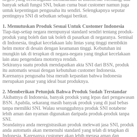
banyak sekali fungsi SNI, bukan cuma buat customer namun juga
untuk kepentingan pengusaha itu sendiri. Selengkapnya seputar
pentingnya SNI di sebutkan sebagai berikut.
1. Memutuskan Produk Sesuai Untuk Customer Indonesia
Tiap-tiap-setiap negara mempunyai standard sendiri tentang produk-
produk yang boleh dan tak boleh di pasarkan di negaranya. Semisal
di Indonesia, tingkat kecelakaan lalu lintas yang tinggi membikin
helm motor di desain dengan keamanan tinggi. Kebutuhan ini
mungkin tak di terapkan di negara-negara yang tingkat kecelakaan
lain atau pengendara motornya rendah.
Sekiranya suatu produk mendapatkan akta SNI dari BSN, produk
itu automatis sesuai dengan kebutuhan customer Indonesia.
Karenanya pengusaha bisa meraih kepastian bahwa Indonesia
merupakan pasar yang ideal buat produknya.
2. Memberikan Petunjuk Bahwa Produk Sudah Terstandar
Akibatnya di Indonesia, banyak produk yang lepas dari pengawasan
BSN. Apabila, sekarang masih banyak produk yang di jual bebas
tanpa memiliki SNI. Walau sesungguhnya produk SNI notabene
lebih aman dan nyaman digunakan daripada produk-produk tanpa
SNI.
Seandainya anda meregistrasikan produk melewati jasa SNI, produk
anda automatis akan memenuhi standard yang telah di tetapkan di
Indonesia. Karenanya customer akan lebih merasa aman dan