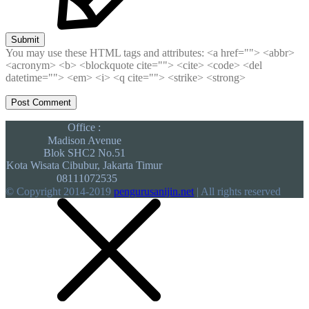
Submit
You may use these HTML tags and attributes:
<a href=""> <abbr>
<acronym> <b> <blockquote cite=""> <cite> <code> <del
datetime=""> <em> <i> <q cite=""> <strike> <strong>
Office :
Madison Avenue
Blok SHC2 No.51
Kota Wisata Cibubur, Jakarta Timur
08111072535
© Copyright 2014-2019
pengurusanijin.net
| All rights reserved