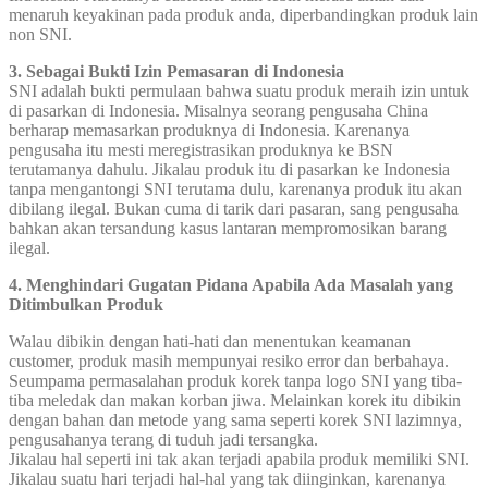
menaruh keyakinan pada produk anda, diperbandingkan produk lain
non SNI.
3. Sebagai Bukti Izin Pemasaran di Indonesia
SNI adalah bukti permulaan bahwa suatu produk meraih izin untuk
di pasarkan di Indonesia. Misalnya seorang pengusaha China
berharap memasarkan produknya di Indonesia. Karenanya
pengusaha itu mesti meregistrasikan produknya ke BSN
terutamanya dahulu. Jikalau produk itu di pasarkan ke Indonesia
tanpa mengantongi SNI terutama dulu, karenanya produk itu akan
dibilang ilegal. Bukan cuma di tarik dari pasaran, sang pengusaha
bahkan akan tersandung kasus lantaran mempromosikan barang
ilegal.
4. Menghindari Gugatan Pidana Apabila Ada Masalah yang
Ditimbulkan Produk
Walau dibikin dengan hati-hati dan menentukan keamanan
customer, produk masih mempunyai resiko error dan berbahaya.
Seumpama permasalahan produk korek tanpa logo SNI yang tiba-
tiba meledak dan makan korban jiwa. Melainkan korek itu dibikin
dengan bahan dan metode yang sama seperti korek SNI lazimnya,
pengusahanya terang di tuduh jadi tersangka.
Jikalau hal seperti ini tak akan terjadi apabila produk memiliki SNI.
Jikalau suatu hari terjadi hal-hal yang tak diinginkan, karenanya