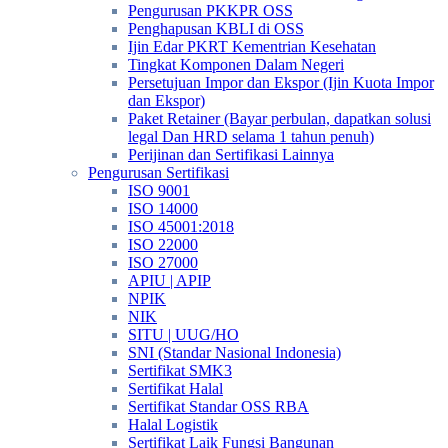
Pengurusan PKKPR OSS
Penghapusan KBLI di OSS
Ijin Edar PKRT Kementrian Kesehatan
Tingkat Komponen Dalam Negeri
Persetujuan Impor dan Ekspor (Ijin Kuota Impor
dan Ekspor)
Paket Retainer (Bayar perbulan, dapatkan solusi
legal Dan HRD selama 1 tahun penuh)
Perijinan dan Sertifikasi Lainnya
Pengurusan Sertifikasi
ISO 9001
ISO 14000
ISO 45001:2018
ISO 22000
ISO 27000
APIU | APIP
NPIK
NIK
SITU | UUG/HO
SNI (Standar Nasional Indonesia)
Sertifikat SMK3
Sertifikat Halal
Sertifikat Standar OSS RBA
Halal Logistik
Sertifikat Laik Fungsi Bangunan