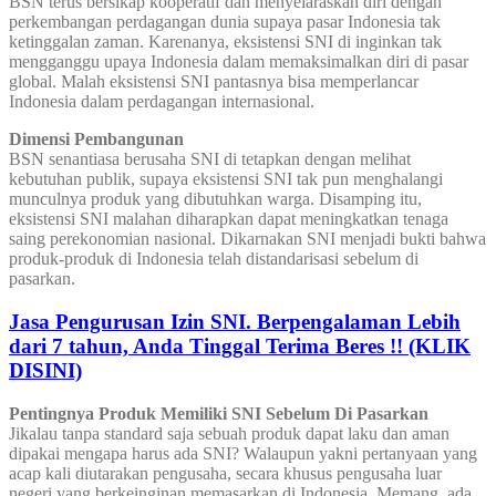
BSN terus bersikap kooperatif dan menyelaraskan diri dengan
perkembangan perdagangan dunia supaya pasar Indonesia tak
ketinggalan zaman. Karenanya, eksistensi SNI di inginkan tak
mengganggu upaya Indonesia dalam memaksimalkan diri di pasar
global. Malah eksistensi SNI pantasnya bisa memperlancar
Indonesia dalam perdagangan internasional.
Dimensi Pembangunan
BSN senantiasa berusaha SNI di tetapkan dengan melihat
kebutuhan publik, supaya eksistensi SNI tak pun menghalangi
munculnya produk yang dibutuhkan warga. Disamping itu,
eksistensi SNI malahan diharapkan dapat meningkatkan tenaga
saing perekonomian nasional. Dikarnakan SNI menjadi bukti bahwa
produk-produk di Indonesia telah distandarisasi sebelum di
pasarkan.
Jasa Pengurusan Izin SNI. Berpengalaman Lebih
dari 7 tahun, Anda Tinggal Terima Beres !! (KLIK
DISINI)
Pentingnya Produk Memiliki SNI Sebelum Di Pasarkan
Jikalau tanpa standard saja sebuah produk dapat laku dan aman
dipakai mengapa harus ada SNI? Walaupun yakni pertanyaan yang
acap kali diutarakan pengusaha, secara khusus pengusaha luar
negeri yang berkeinginan memasarkan di Indonesia. Memang, ada