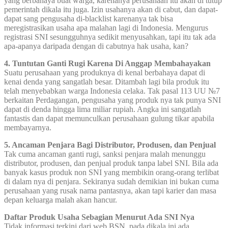
yang berbahaya buat warga, karenanya perusahaan itu akan di tutup
pemerintah dikala itu juga. Izin usahanya akan di cabut, dan dapat-
dapat sang pengusaha di-blacklist karenanya tak bisa
meregistrasikan usaha apa malahan lagi di Indonesia. Mengurus
registrasi SNI sesungguhnya sedikit menyusahkan, tapi itu tak ada
apa-apanya daripada dengan di cabutnya hak usaha, kan?
4. Tuntutan Ganti Rugi Karena Di Anggap Membahayakan
Suatu perusahaan yang produknya di kenal berbahaya dapat di
kenai denda yang sangatlah besar. Ditambah lagi bila produk itu
telah menyebabkan warga Indonesia celaka. Tak pasal 113 UU №7
berkaitan Perdagangan, pengusaha yang produk nya tak punya SNI
dapat di denda hingga lima miliar rupiah. Angka ini sangatlah
fantastis dan dapat memunculkan perusahaan gulung tikar apabila
membayarnya.
5. Ancaman Penjara Bagi Distributor, Produsen, dan Penjual
Tak cuma ancaman ganti rugi, sanksi penjara malah menunggu
distributor, produsen, dan penjual produk tanpa label SNI. Bila ada
banyak kasus produk non SNI yang membikin orang-orang terlibat
di dalam nya di penjara. Sekiranya sudah demikian ini bukan cuma
perusahaan yang rusak nama pantasnya, akan tapi karier dan masa
depan keluarga malah akan hancur.
Daftar Produk Usaha Sebagian Menurut Ada SNI Nya
Tidak informasi terkini dari web BSN, pada dikala ini ada