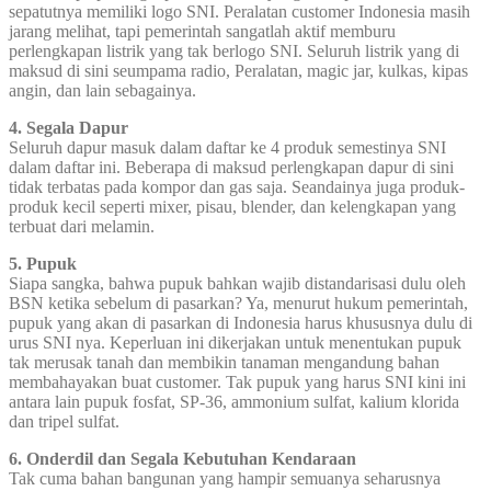
sepatutnya memiliki logo SNI. Peralatan customer Indonesia masih
jarang melihat, tapi pemerintah sangatlah aktif memburu
perlengkapan listrik yang tak berlogo SNI. Seluruh listrik yang di
maksud di sini seumpama radio, Peralatan, magic jar, kulkas, kipas
angin, dan lain sebagainya.
4. Segala Dapur
Seluruh dapur masuk dalam daftar ke 4 produk semestinya SNI
dalam daftar ini. Beberapa di maksud perlengkapan dapur di sini
tidak terbatas pada kompor dan gas saja. Seandainya juga produk-
produk kecil seperti mixer, pisau, blender, dan kelengkapan yang
terbuat dari melamin.
5. Pupuk
Siapa sangka, bahwa pupuk bahkan wajib distandarisasi dulu oleh
BSN ketika sebelum di pasarkan? Ya, menurut hukum pemerintah,
pupuk yang akan di pasarkan di Indonesia harus khususnya dulu di
urus SNI nya. Keperluan ini dikerjakan untuk menentukan pupuk
tak merusak tanah dan membikin tanaman mengandung bahan
membahayakan buat customer. Tak pupuk yang harus SNI kini ini
antara lain pupuk fosfat, SP-36, ammonium sulfat, kalium klorida
dan tripel sulfat.
6. Onderdil dan Segala Kebutuhan Kendaraan
Tak cuma bahan bangunan yang hampir semuanya seharusnya