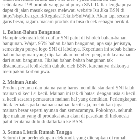
setidaknya 198 produk yang patut punya SNI. Daftar lengkapnya
dapat di jalan masuk segera melewati website Isu Jika BSN di
http://sispk.bsn.go.id/RegulasiTeknis/SniWajib. Akan tapi secara
garis besar, ragam-macam produk itu bisa di cek sebagai berikut.
1. Bahan-Bahan Bangunan
Hampir setengah lebih daftar SNI patut di isi oleh bahan-bahan
bangunan. Wajar, 95% bahan-bahan bangunan, apa saja jenisnya,
semestinya punya logo SNI di labelnya. Keperluan ini sebab bahan-
bahan bangunan yang dipakai akan memberi pengaruh keamanan
dari suatu bangunan. Jikalau bahan-bahan bangunan tak
distandarisasi lebih-lebih dahulu oleh BSN, karenanya risikonya
merupakan korban jiwa.
2. Mainan Anak
Produk pertama dan utama yang harus memiliki standard SNI ialah
mainan si kecil-si kecil. Mainan ini tak di batasi dengan usia si kecil-
si kecil sasaran pemasaran mainan hal yang demikian. Perlengkapan
tidak terbatas pada mainan-mainan kecil saja, melainkan juga
mainan besar seperti ayunan dan semacamnya. Pokoknya, seluruh
tipe mainan yang di produksi atau akan di pasarkan di Indonesia
patut terutama dulu di daftarkan ke BSN.
3. Semua Listrik Rumah Tangga
Seluruh tipe perlengkapan elektronik yang diterapkan di rumah