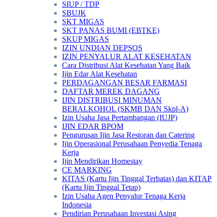
SIUP / TDP
SBUJK
SKT MIGAS
SKT PANAS BUMI (EBTKE)
SKUP MIGAS
IZIN UNDIAN DEPSOS
IZIN PENYALUR ALAT KESEHATAN
Cara Distribusi Alat Kesehatan Yang Baik
Ijin Edar Alat Kesehatan
PERDAGANGAN BESAR FARMASI
DAFTAR MEREK DAGANG
IJIN DISTRIBUSI MINUMAN
BERALKOHOL (SKMB DAN Skpl-A)
Izin Usaha Jasa Pertambangan (IUJP)
IJIN EDAR BPOM
Pengurusan Ijin Jasa Restoran dan Catering
Ijin Operasional Perusahaan Penyedia Tenaga
Kerja
Ijin Mendirikan Homestay
CE MARKING
KITAS (Kartu Ijin Tinggal Terbatas) dan KITAP
(Kartu Ijin Tinggal Tetap)
Izin Usaha Agen Penyalur Tenaga Kerja
Indonesia
Pendirian Perusahaan Investasi Asing