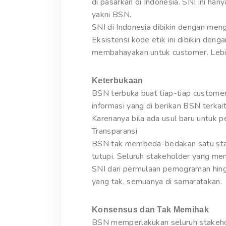
di pasarkan di Indonesia. SNI ini han
yakni BSN.
SNI di Indonesia dibikin dengan men
Eksistensi kode etik ini dibikin de
membahayakan untuk customer. Lebih 
Keterbukaan
BSN terbuka buat tiap-tiap customer
informasi yang di berikan BSN terka
Karenanya bila ada usul baru untuk
Transparansi
BSN tak membeda-bedakan satu stakeh
tutupi. Seluruh stakeholder yang 
SNI dari permulaan pemograman hin
yang tak, semuanya di samaratakan.
Konsensus dan Tak Memihak
BSN memperlakukan seluruh stakehol