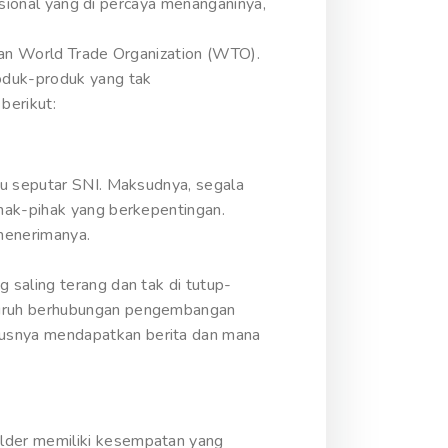
nasional yang di percaya menanganinya,
kan World Trade Organization (WTO).
oduk-produk yang tak
berikut:
su seputar SNI. Maksudnya, segala
hak-pihak yang berkepentingan.
menerimanya.
 saling terang dan tak di tutup-
eluruh berhubungan pengembangan
rusnya mendapatkan berita dan mana
lder memiliki kesempatan yang