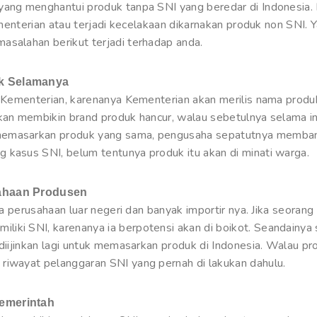
yang menghantui produk tanpa SNI yang beredar di Indonesia. D
Kementerian atau terjadi kecelakaan dikarnakan produk non SNI. 
asalahan berikut terjadi terhadap anda.
uk Selamanya
h Kementerian, karenanya Kementerian akan merilis nama produk
akan membikin brand produk hancur, walau sebetulnya selama i
memasarkan produk yang sama, pengusaha sepatutnya membang
 kasus SNI, belum tentunya produk itu akan di minati warga.
sahaan Produsen
ada perusahaan luar negeri dan banyak importir nya. Jika seorang
iki SNI, karenanya ia berpotensi akan di boikot. Seandainya 
 diijinkan lagi untuk memasarkan produk di Indonesia. Walau pr
riwayat pelanggaran SNI yang pernah di lakukan dahulu.
Pemerintah