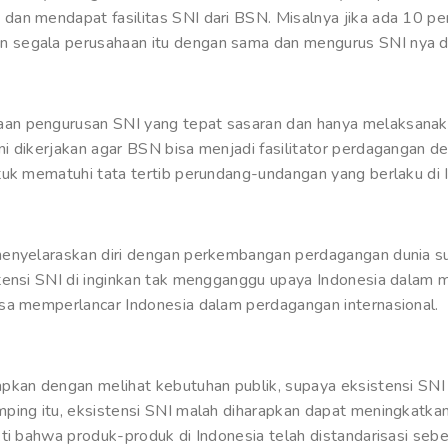
an mendapat fasilitas SNI dari BSN. Misalnya jika ada 10 per
 segala perusahaan itu dengan sama dan mengurus SNI nya d
n pengurusan SNI yang tepat sasaran dan hanya melaksanaka
i dikerjakan agar BSN bisa menjadi fasilitator perdagangan 
tuk mematuhi tata tertib perundang-undangan yang berlaku di 
menyelaraskan diri dengan perkembangan perdagangan dunia su
tensi SNI di inginkan tak mengganggu upaya Indonesia dalam me
sa memperlancar Indonesia dalam perdagangan internasional.
apkan dengan melihat kebutuhan publik, supaya eksistensi SN
ping itu, eksistensi SNI malah diharapkan dapat meningkatka
ti bahwa produk-produk di Indonesia telah distandarisasi sebe