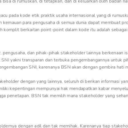
ya bisa di rumuskan, di tetapkan, dan di keluarkan oleh badan 
gacu pada kode etik praktik usaha internasional yang di rumus
ngan kemauan para pengusaha di semua dunia dapat membuat pr
komplit berkaitan point-point dalam kode itu adalah sebagai 
, pengusaha, dan pihak-pihak stakeholder lainnya berkenaan i
it SNI yakni transparan dan terbuka pengembangannya untuk pi
 pengembangan SNI, karenanya BSN akan dengan gembira hati 
older dengan yang lainnya, seluruh di berikan informasi yang
memiliki kepentingan mempunyai hak mendapatkan kabar meny
gga penetapan. BSN tak memilih mana stakeholder yang seha
dernya dengan adil dan tak memihak. Karenanya tiap stakeho