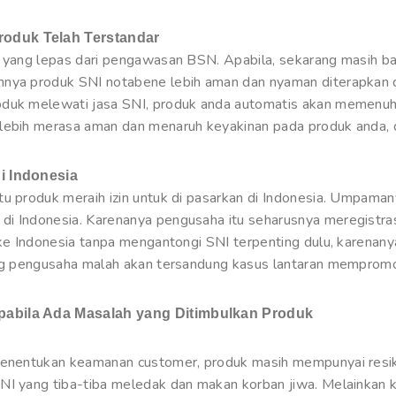
roduk Telah Terstandar
k yang lepas dari pengawasan BSN. Apabila, sekarang masih ba
hnya produk SNI notabene lebih aman dan nyaman diterapkan 
duk melewati jasa SNI, produk anda automatis akan memenuhi 
lebih merasa aman dan menaruh keyakinan pada produk anda, di
i Indonesia
tu produk meraih izin untuk di pasarkan di Indonesia. Umpam
di Indonesia. Karenanya pengusaha itu seharusnya meregistra
ke Indonesia tanpa mengantongi SNI terpenting dulu, karenanya 
ang pengusaha malah akan tersandung kasus lantaran mempromos
pabila Ada Masalah yang Ditimbulkan Produk
 menentukan keamanan customer, produk masih mempunyai res
NI yang tiba-tiba meledak dan makan korban jiwa. Melainkan k