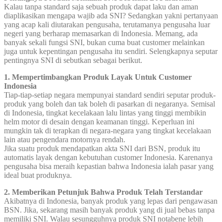
Kalau tanpa standard saja sebuah produk dapat laku dan aman
diaplikasikan mengapa wajib ada SNI? Sedangkan yakni pertanyaan
yang acap kali diutarakan pengusaha, terutamanya pengusaha luar
negeri yang berharap memasarkan di Indonesia. Memang, ada
banyak sekali fungsi SNI, bukan cuma buat customer melainkan
juga untuk kepentingan pengusaha itu sendiri. Selengkapnya seputar
pentingnya SNI di sebutkan sebagai berikut.
1. Mempertimbangkan Produk Layak Untuk Customer
Indonesia
Tiap-tiap-setiap negara mempunyai standard sendiri seputar produk-
produk yang boleh dan tak boleh di pasarkan di negaranya. Semisal
di Indonesia, tingkat kecelakaan lalu lintas yang tinggi membikin
helm motor di desain dengan keamanan tinggi. Keperluan ini
mungkin tak di terapkan di negara-negara yang tingkat kecelakaan
lain atau pengendara motornya rendah.
Jika suatu produk mendapatkan akta SNI dari BSN, produk itu
automatis layak dengan kebutuhan customer Indonesia. Karenanya
pengusaha bisa meraih kepastian bahwa Indonesia ialah pasar yang
ideal buat produknya.
2. Memberikan Petunjuk Bahwa Produk Telah Terstandar
Akibatnya di Indonesia, banyak produk yang lepas dari pengawasan
BSN. Jika, sekarang masih banyak produk yang di jual bebas tanpa
memiliki SNI. Walau sesungguhnya produk SNI notabene lebih