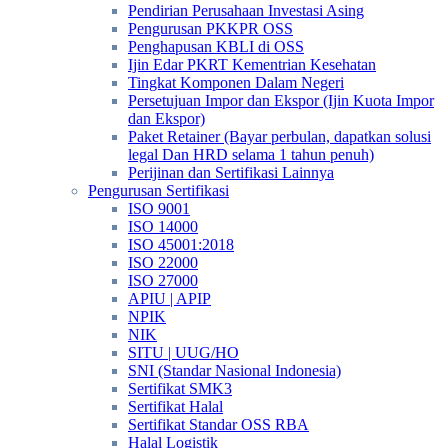
Pendirian Perusahaan Investasi Asing
Pengurusan PKKPR OSS
Penghapusan KBLI di OSS
Ijin Edar PKRT Kementrian Kesehatan
Tingkat Komponen Dalam Negeri
Persetujuan Impor dan Ekspor (Ijin Kuota Impor
dan Ekspor)
Paket Retainer (Bayar perbulan, dapatkan solusi
legal Dan HRD selama 1 tahun penuh)
Perijinan dan Sertifikasi Lainnya
Pengurusan Sertifikasi
ISO 9001
ISO 14000
ISO 45001:2018
ISO 22000
ISO 27000
APIU | APIP
NPIK
NIK
SITU | UUG/HO
SNI (Standar Nasional Indonesia)
Sertifikat SMK3
Sertifikat Halal
Sertifikat Standar OSS RBA
Halal Logistik