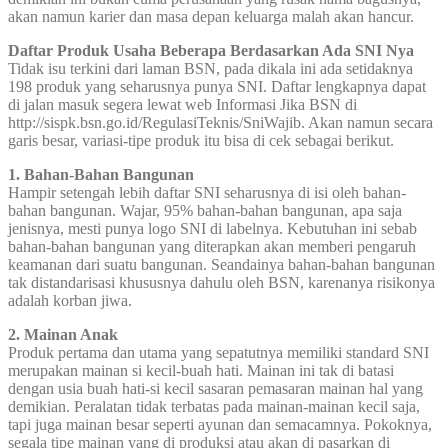
akan namun karier dan masa depan keluarga malah akan hancur.
Daftar Produk Usaha Beberapa Berdasarkan Ada SNI Nya
Tidak isu terkini dari laman BSN, pada dikala ini ada setidaknya
198 produk yang seharusnya punya SNI. Daftar lengkapnya dapat
di jalan masuk segera lewat web Informasi Jika BSN di
http://sispk.bsn.go.id/RegulasiTeknis/SniWajib. Akan namun secara
garis besar, variasi-tipe produk itu bisa di cek sebagai berikut.
1. Bahan-Bahan Bangunan
Hampir setengah lebih daftar SNI seharusnya di isi oleh bahan-
bahan bangunan. Wajar, 95% bahan-bahan bangunan, apa saja
jenisnya, mesti punya logo SNI di labelnya. Kebutuhan ini sebab
bahan-bahan bangunan yang diterapkan akan memberi pengaruh
keamanan dari suatu bangunan. Seandainya bahan-bahan bangunan
tak distandarisasi khususnya dahulu oleh BSN, karenanya risikonya
adalah korban jiwa.
2. Mainan Anak
Produk pertama dan utama yang sepatutnya memiliki standard SNI
merupakan mainan si kecil-buah hati. Mainan ini tak di batasi
dengan usia buah hati-si kecil sasaran pemasaran mainan hal yang
demikian. Peralatan tidak terbatas pada mainan-mainan kecil saja,
tapi juga mainan besar seperti ayunan dan semacamnya. Pokoknya,
segala tipe mainan yang di produksi atau akan di pasarkan di