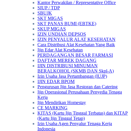
Kantor Perwakilan / Representative Office
SIUP / TDP
SBUJK
SKT MIGAS
SKT PANAS BUMI (EBTKE)
SKUP MIGAS
IZIN UNDIAN DEPSOS
IZIN PENYALUR ALAT KESEHATAN
Cara Distribusi Alat Kesehatan Yang Baik
Ijin Edar Alat Kesehatan
PERDAGANGAN BESAR FARMASI
DAFTAR MEREK DAGANG
IJIN DISTRIBUSI MINUMAN
BERALKOHOL (SKMB DAN Skpl-A)
Izin Usaha Jasa Pertambangan (IUJP)
IJIN EDAR BPOM
Pengurusan Ijin Jasa Restoran dan Catering
Ijin Operasional Perusahaan Penyedia Tenaga
Kerja
Ijin Mendirikan Homestay
CE MARKING
KITAS (Kartu Ijin Tinggal Terbatas) dan KITAP
(Kartu Ijin Tinggal Tetap)
Izin Usaha Agen Penyalur Tenaga Kerja
Indonesia