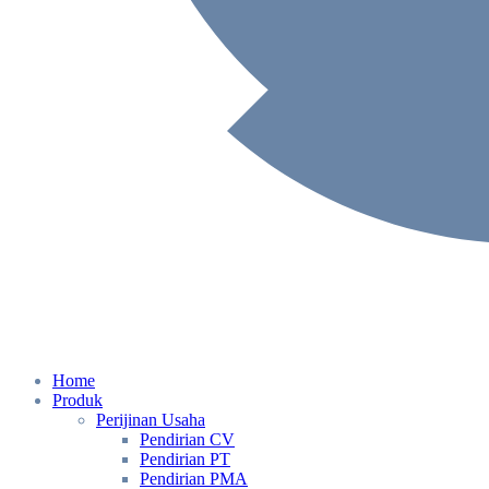
Home
Produk
Perijinan Usaha
Pendirian CV
Pendirian PT
Pendirian PMA