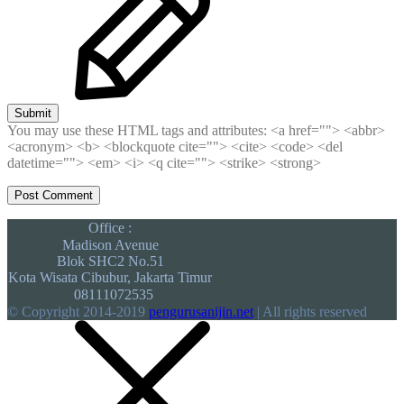
Submit
You may use these HTML tags and attributes:
<a href=""> <abbr>
<acronym> <b> <blockquote cite=""> <cite> <code> <del
datetime=""> <em> <i> <q cite=""> <strike> <strong>
Office :
Madison Avenue
Blok SHC2 No.51
Kota Wisata Cibubur, Jakarta Timur
08111072535
© Copyright 2014-2019
pengurusanijin.net
| All rights reserved