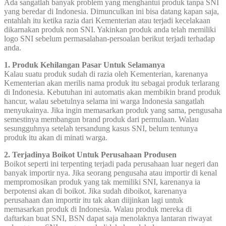
Ada sangatlah banyak problem yang menghantui produk tanpa SNI
yang beredar di Indonesia. Dimunculkan ini bisa datang kapan saja,
entahlah itu ketika razia dari Kementerian atau terjadi kecelakaan
dikarnakan produk non SNI. Yakinkan produk anda telah memiliki
logo SNI sebelum permasalahan-persoalan berikut terjadi terhadap
anda.
1. Produk Kehilangan Pasar Untuk Selamanya
Kalau suatu produk sudah di razia oleh Kementerian, karenanya
Kementerian akan merilis nama produk itu sebagai produk terlarang
di Indonesia. Kebutuhan ini automatis akan membikin brand produk
hancur, walau sebetulnya selama ini warga Indonesia sangatlah
menyukainya. Jika ingin memasarkan produk yang sama, pengusaha
semestinya membangun brand produk dari permulaan. Walau
sesungguhnya setelah tersandung kasus SNI, belum tentunya
produk itu akan di minati warga.
2. Terjadinya Boikot Untuk Perusahaan Produsen
Boikot seperti ini terpenting terjadi pada perusahaan luar negeri dan
banyak importir nya. Jika seorang pengusaha atau importir di kenal
mempromosikan produk yang tak memiliki SNI, karenanya ia
berpotensi akan di boikot. Jika sudah diboikot, karenanya
perusahaan dan importir itu tak akan diijinkan lagi untuk
memasarkan produk di Indonesia. Walau produk mereka di
daftarkan buat SNI, BSN dapat saja menolaknya lantaran riwayat