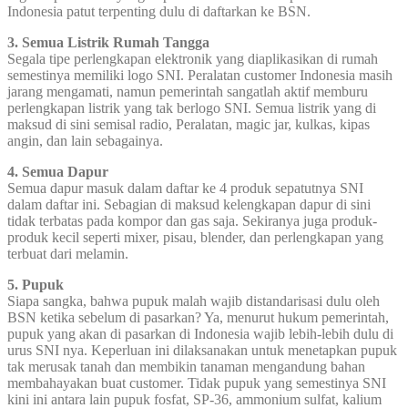
Indonesia patut terpenting dulu di daftarkan ke BSN.
3. Semua Listrik Rumah Tangga
Segala tipe perlengkapan elektronik yang diaplikasikan di rumah
semestinya memiliki logo SNI. Peralatan customer Indonesia masih
jarang mengamati, namun pemerintah sangatlah aktif memburu
perlengkapan listrik yang tak berlogo SNI. Semua listrik yang di
maksud di sini semisal radio, Peralatan, magic jar, kulkas, kipas
angin, dan lain sebagainya.
4. Semua Dapur
Semua dapur masuk dalam daftar ke 4 produk sepatutnya SNI
dalam daftar ini. Sebagian di maksud kelengkapan dapur di sini
tidak terbatas pada kompor dan gas saja. Sekiranya juga produk-
produk kecil seperti mixer, pisau, blender, dan perlengkapan yang
terbuat dari melamin.
5. Pupuk
Siapa sangka, bahwa pupuk malah wajib distandarisasi dulu oleh
BSN ketika sebelum di pasarkan? Ya, menurut hukum pemerintah,
pupuk yang akan di pasarkan di Indonesia wajib lebih-lebih dulu di
urus SNI nya. Keperluan ini dilaksanakan untuk menetapkan pupuk
tak merusak tanah dan membikin tanaman mengandung bahan
membahayakan buat customer. Tidak pupuk yang semestinya SNI
kini ini antara lain pupuk fosfat, SP-36, ammonium sulfat, kalium