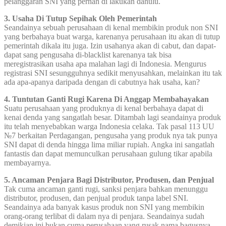
pelanggaran SNI yang pernah di lakukan dahulu.
3. Usaha Di Tutup Sepihak Oleh Pemerintah
Seandainya sebuah perusahaan di kenal membikin produk non SNI
yang berbahaya buat warga, karenanya perusahaan itu akan di tutup
pemerintah dikala itu juga. Izin usahanya akan di cabut, dan dapat-
dapat sang pengusaha di-blacklist karenanya tak bisa
meregistrasikan usaha apa malahan lagi di Indonesia. Mengurus
registrasi SNI sesungguhnya sedikit menyusahkan, melainkan itu tak
ada apa-apanya daripada dengan di cabutnya hak usaha, kan?
4. Tuntutan Ganti Rugi Karena Di Anggap Membahayakan
Suatu perusahaan yang produknya di kenal berbahaya dapat di
kenai denda yang sangatlah besar. Ditambah lagi seandainya produk
itu telah menyebabkan warga Indonesia celaka. Tak pasal 113 UU
№7 berkaitan Perdagangan, pengusaha yang produk nya tak punya
SNI dapat di denda hingga lima miliar rupiah. Angka ini sangatlah
fantastis dan dapat memunculkan perusahaan gulung tikar apabila
membayarnya.
5. Ancaman Penjara Bagi Distributor, Produsen, dan Penjual
Tak cuma ancaman ganti rugi, sanksi penjara bahkan menunggu
distributor, produsen, dan penjual produk tanpa label SNI.
Seandainya ada banyak kasus produk non SNI yang membikin
orang-orang terlibat di dalam nya di penjara. Seandainya sudah
demikian ini bukan cuma perusahaan yang rusak nama bagusnya,